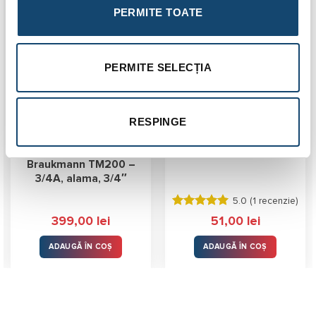
Gratuit
PERMITE TOATE
PERMITE SELECȚIA
RESPINGE
Ventil termostatic de
Aerisitor solar automat
amestec Resideo –
1/2
Braukmann TM200 –
3/4A, alama, 3/4″
5.0 (
1 recenzie
)
Evaluat la
399,00
lei
51,00
lei
5.00
stele
din 5
ADAUGĂ ÎN COȘ
ADAUGĂ ÎN COȘ