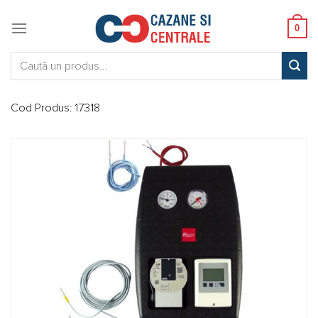
Skip
to
0
content
Caută:
Cod Produs:
17318