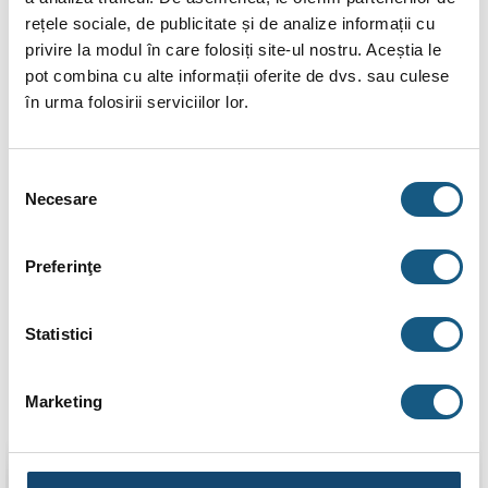
RECENZII (0)
rețele sociale, de publicitate și de analize informații cu
privire la modul în care folosiți site-ul nostru. Aceștia le
CSE SOL W SRS1-E G 1″M este un grup de pompare cu mufa
pot combina cu alte informații oferite de dvs. sau culese
de racordare a rezistentei electrice, actionata de controler si
în urma folosirii serviciilor lor.
3 senzori Pt1000 inclusi.
Contine:
Selecția
Necesare
consimțământului
3 senzori inclusi, pompa Wilo Para ST 25/7 iPWM2,
priza 230V pentru conectarea unui element de incalzire de
Preferinţe
pana la 3 kw putere
masurare electronica a debitului, 2-20 l/min.
Statistici
Marketing
Produse similare
Transport