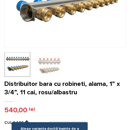
Distribuitor bara cu robineti, alama, 1” x
3/4”, 11 cai, rosu/albastru
540,00
lei
CULOARE
Albastru
Rosu
Alege varianta dorită înainte de a