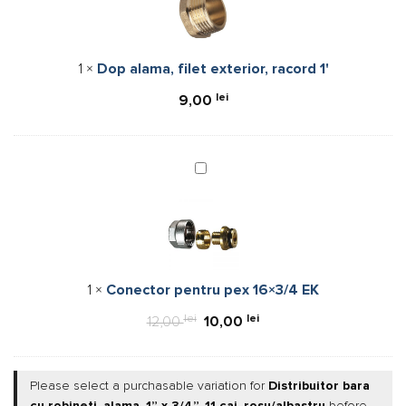
exterior,
racord
1'
1
×
Dop alama, filet exterior, racord 1'
lei
9,00
Conector
pentru
pex
16×3/4
EK
1
×
Conector pentru pex 16×3/4 EK
lei
Prețul
lei
Prețul
12,00
10,00
inițial
curent
a
este:
Please select a purchasable variation for
Distribuitor bara
fost:
10,00 lei.
cu robineti, alama, 1” x 3/4”, 11 cai, rosu/albastru
before