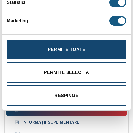
Statistici
Plata în Rate prin Credit Instant
Marketing
145.00
De la
lei/lună în
lunare de la
tbi bank
PERMITE TOATE
Fotografiile produselor au caracter informativ și pot
conține accesorii neincluse în pachetele standard. De
asemenea, unele specificații pot fi modificate de către
PERMITE SELECȚIA
producător fără preaviz sau pot conține erori de operare.
RESPINGE
DESCRIERE
INFORMAȚII SUPLIMENTARE