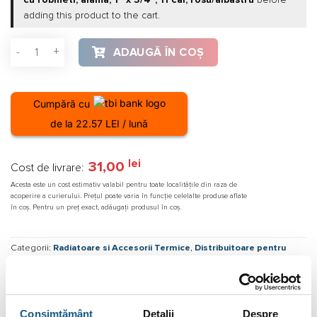
12,00 lei.
adding this product to the cart.
Cantitate Distribuitor bara cu robineti, alama, 1” x 3/4”, 11 cai
ADAUGĂ ÎN COȘ
Cumpără cu
de la 22.57 LEI / lună
lei
31,00
Cost de livrare:
Acesta este un cost estimativ valabil pentru toate localitățile din raza de
acoperire a curierului. Prețul poate varia în funcție celelalte produse aflate
în coș. Pentru un preț exact, adăugați produsul în coș.
Categorii:
Radiatoare si Accesorii Termice
,
Distribuitoare pentru
radiatoare
Etichete:
Distribuitor Fornara
,
distribuitor tur/retur
,
Set distribuitor
Consimțământ
Detalii
Despre