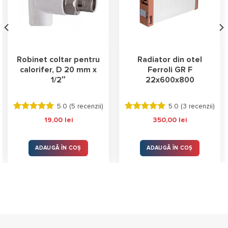
Robinet coltar pentru
Radiator din otel
calorifer, D 20 mm x
Ferroli GR F
1/2″
22x600x800
5.0 (
5 recenzii
)
5.0 (
3 recenzii
)
Evaluat la
Evaluat la
19,00
lei
350,00
lei
5.00
stele
5.00
stele
din 5
din 5
ADAUGĂ ÎN COȘ
ADAUGĂ ÎN COȘ