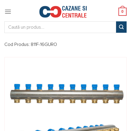
Skip
to
0
content
Caută:
Cod Produs:
811F-16GURO