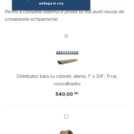
adăuga în coș
Pentru a completa sistemul e posibil sa mai aveti nevoie de
urmatoarele echipamente:
Distribuitor
bara
cu
robineti,
alama,
1”
Distribuitor bara cu robineti, alama, 1” x 3/4”, 11 cai,
x
rosu/albastru
3/4”,
11
lei
540,00
cai,
rosu/albastru
Dop
alama,
filet