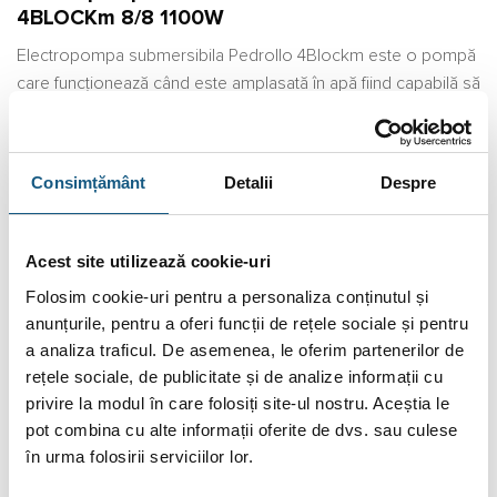
4BLOCKm 8/8 1100W
Electropompa submersibila Pedrollo 4Blockm este o pompă
care funcționează când este amplasată în apă fiind capabilă să
pompeze apa din puțuri. Datorită capacității și calității filtrelor,
Pompa submersibilă apă curată Pedrollo 4Block poate să
tragă apă și să livreze apă curată chiar și din locuri cu mult
Consimțământ
Detalii
Despre
nisip. Funcționează pe baza de energie electrică, iar
principalul material din care este confecționată este oțelul
inoxidabil monobloc.
Acest site utilizează cookie-uri
Folosim cookie-uri pentru a personaliza conținutul și
Pompa submersibilă Pedrollo 4Blockm da cel mai bun
anunțurile, pentru a oferi funcții de rețele sociale și pentru
randament când este folosită într-un mediu casnic, putând fi
a analiza traficul. De asemenea, le oferim partenerilor de
folosită pentru distribuția apei într-un sistem ce conține vase
rețele sociale, de publicitate și de analize informații cu
de expansiune, pentru irigarea curților și grădinilor sau pentru
privire la modul în care folosiți site-ul nostru. Aceștia le
instalații de presiune. Lista poate continua în funcție de
pot combina cu alte informații oferite de dvs. sau culese
necesitatea utilizatorului.
în urma folosirii serviciilor lor.
Specificații tehnice pentru Electropompa submersibila