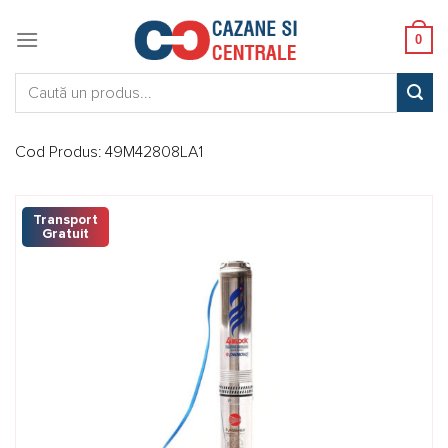
Skip
to
0
content
Caută:
Cod Produs:
49M42808LA1
Transport
Gratuit