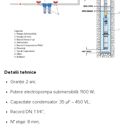
Detalii tehnice
Granție 2 ani;
Putere electropompa submersibilă: 1100 W;
Capacitate condensator: 35 μF – 450 VL;
Racord DN: 1 1/4”;
N° etaje: 8 mm;