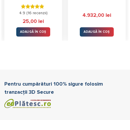
4.9 (
Evaluat la
16 recenzii
)
4.932,00
lei
4.88
stele
25,00
lei
din 5
ADAUGĂ ÎN COȘ
ADAUGĂ ÎN COȘ
Pentru cumpărături 100% sigure folosim
tranzacții 3D Secure