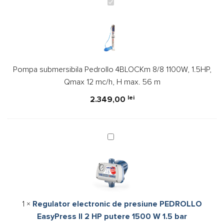
Pompa
submersibila
Pedrollo
4BLOCKm
8/8
1100W,
Pompa submersibila Pedrollo 4BLOCKm 8/8 1100W, 1.5HP,
1.5HP,
Qmax 12 mc/h, H max. 56 m
Qmax
12
lei
2.349,00
mc/h,
H
max.
Regulator
56
electronic
m
de
presiune
PEDROLLO
EasyPress
1
×
Regulator electronic de presiune PEDROLLO
II
EasyPress II 2 HP putere 1500 W 1.5 bar
2