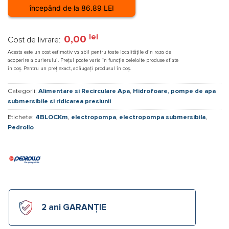
începând de la 86.89 LEI
lei
0,00
Cost de livrare:
Acesta este un cost estimativ valabil pentru toate localitățile din raza de
acoperire a curierului. Prețul poate varia în funcție celelalte produse aflate
în coș. Pentru un preț exact, adăugați produsul în coș.
Categorii:
Alimentare si Recirculare Apa
,
Hidrofoare, pompe de apa
submersibile si ridicarea presiunii
Etichete:
4BLOCKm
,
electropompa
,
electropompa submersibila
,
Pedrollo
2 ani GARANȚIE