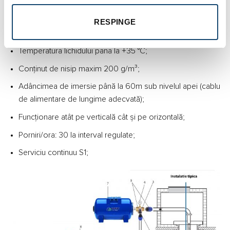
le vedea
.
RESPINGE
Limite de funcţionare
Temperatura lichidului pana la +35 °C;
Conținut de nisip maxim 200 g/m³;
Adâncimea de imersie până la 60m sub nivelul apei (cablu
de alimentare de lungime adecvată);
Funcționare atât pe verticală cât și pe orizontală;
Porniri/ora: 30 la interval regulate;
Serviciu continuu S1;