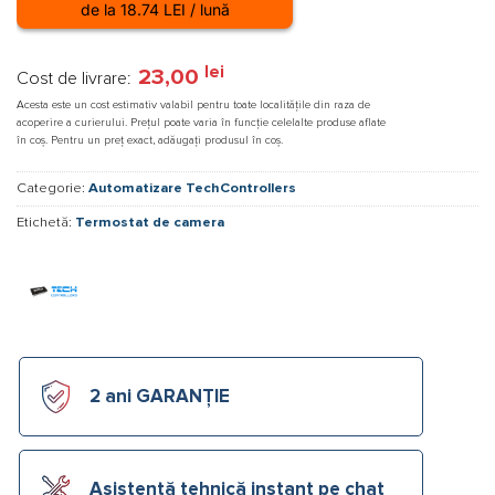
de la 18.74 LEI / lună
lei
23,00
Cost de livrare:
Acesta este un cost estimativ valabil pentru toate localitățile din raza de
acoperire a curierului. Prețul poate varia în funcție celelalte produse aflate
în coș. Pentru un preț exact, adăugați produsul în coș.
Categorie:
Automatizare TechControllers
Etichetă:
Termostat de camera
2 ani GARANȚIE
Asistență tehnică instant pe chat