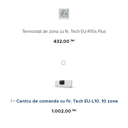
zona
cu
fir,
Tech
Termostat de zona cu fir, Tech EU-R10s Plus
EU-
R10s
lei
432,00
Plus
Centru
de
comanda
cu
fir,
Tech
1
×
Centru de comanda cu fir, Tech EU-L10, 10 zone
EU-
L10,
lei
1.002,00
10
zone