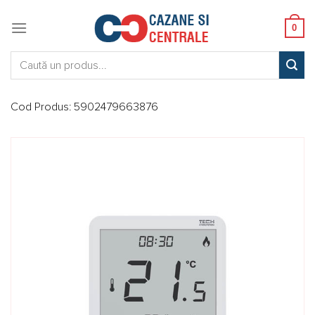
Skip
to
0
content
Caută:
Cod Produs:
5902479663876