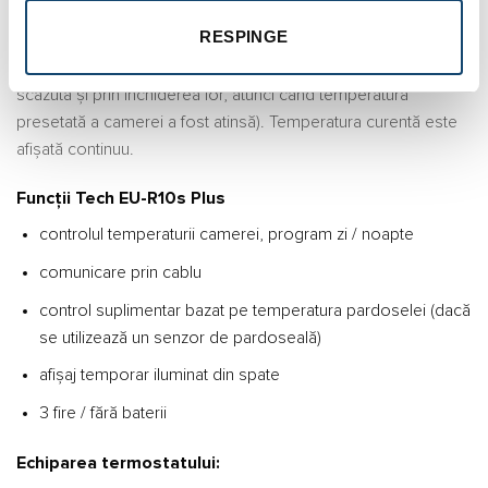
despre temperatură trimise de acesta la controlerul extern
RESPINGE
sunt folosite pentru a controla vanele termostatate (prin
deschiderea lor atunci când temperatura camerei este prea
scăzută şi prin închiderea lor, atunci când temperatura
presetată a camerei a fost atinsă). Temperatura curentă este
afișată continuu.
Funcții Tech EU-R10s Plus
controlul temperaturii camerei, program zi / noapte
comunicare prin cablu
control suplimentar bazat pe temperatura pardoselei (dacă
se utilizează un senzor de pardoseală)
afișaj temporar iluminat din spate
3 fire / fără baterii
Echiparea termostatului: