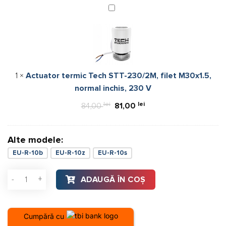
Actuator
termic
Tech
STT-
230/2M,
filet
1
×
Actuator termic Tech STT-230/2M, filet M30x1.5,
M30x1.5,
normal inchis, 230 V
normal
inchis,
lei
Prețul
lei
Prețul
84,00
81,00
230
inițial
curent
V
a
este:
Alte modele:
fost:
81,00 lei.
EU-R-10b
EU-R-10z
EU-R-10s
84,00 lei.
Cantitate Termostat de zona cu fir, Tech EU-R10s Plus
ADAUGĂ ÎN COȘ
Cumpără cu