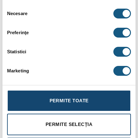
conține accesorii neincluse în pachetele standard. De
Selecția
asemenea, unele specificații pot fi modificate de către
Necesare
consimțământului
producător fără preaviz sau pot conține erori de operare.
Preferinţe
Statistici
DESCRIERE
INFORMAȚII SUPLIMENTARE
Marketing
BRAND
RECENZII (0)
PERMITE TOATE
Termostat de zona cu fir, Tech EU-R10s Plus
Termostatul de cameră EU-R10s PLUS este conceput să
PERMITE SELECȚIA
coopereze cu controlerul L-10.
Termostatul trebuie instalat în zona de încălzire. Informațiile