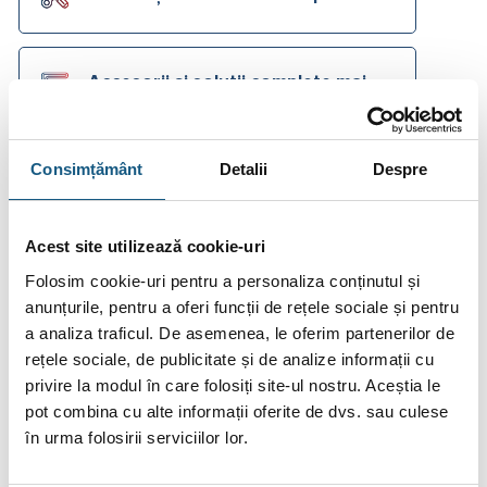
Accesorii și soluții complete mai
jos
Consimțământ
Detalii
Despre
Cere Ofertă Preț
Ai o
listă de materiale
primită de la instalator?
Acest site utilizează cookie-uri
Trimite-ne o
cerere de ofertă
acum!
Cere Ofertă
Folosim cookie-uri pentru a personaliza conținutul și
anunțurile, pentru a oferi funcții de rețele sociale și pentru
Plata în Rate prin Credit Instant
a analiza traficul. De asemenea, le oferim partenerilor de
rețele sociale, de publicitate și de analize informații cu
118.00
tbi
De la
lei/lună în
lunare de la
privire la modul în care folosiți site-ul nostru. Aceștia le
bank
pot combina cu alte informații oferite de dvs. sau culese
în urma folosirii serviciilor lor.
Fotografiile produselor au caracter informativ și pot