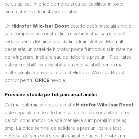
ce au aplicații în orice domeniu și cu aplicabilitate în toate
circumstanțele de instalare posibile.
Un
Hidrofor Wilo-Isar Boost
este folosit în instalații simple
sau complexe, în construcții, la nivel industrial sau la scară
redusă pentru locuințe sau clădiri administrative. Mai mult
decât atât, un astfel de hidrofor poate fi introdus și în sisteme
de refrigerare, încălzire sau de ridicare a presiunii. Fiabilitatea
este incredibilă, iar aplicabilitatea este valabilă pentru mai
multe situații ceea ce face acest Hidrofor Wilo-Isar Boost
potrivit pentru
ORICE
nevoie.
Presiune stabilă pe tot parcursul anului
Cel mai puternic aspect al acestui
Hidrofor Wilo-Isar Boost
este capacitatea de a te face să te simți confortabil indiferent
de câți consumatori de apă menajeră sunt porniți în același
timp. La orice semnal de scădere a presiunii care a fost
detectat de senzorul special echipat pe acest hidrofor, un