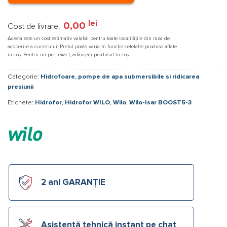
lei
0,00
Cost de livrare:
Acesta este un cost estimativ valabil pentru toate localitățile din raza de
acoperire a curierului. Prețul poate varia în funcție celelalte produse aflate
în coș. Pentru un preț exact, adăugați produsul în coș.
Categorie:
Hidrofoare, pompe de apa submersibile si ridicarea
presiunii
Etichete:
Hidrofor
,
Hidrofor WILO
,
Wilo
,
Wilo-Isar BOOST5-3
2 ani GARANȚIE
Asistență tehnică instant pe chat