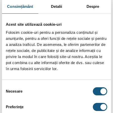
menține un nivel de presiune constant. De ce ar fi nevoie
Consimțământ
Detalii
Despre
de o presiune constantă? În lipsa unui asemenea
dispozitiv, sistemul ar porni și s-ar opri des, energia
consumată ar fi mereu la extreme, ar mulțumită unui nivel
Acest site utilizează cookie-uri
stabil, costurile se reduc.
Folosim cookie-uri pentru a personaliza conținutul și
anunțurile, pentru a oferi funcții de rețele sociale și pentru
Fără setări pre-montare.
Hidroforul are toți senzorii de
a analiza traficul. De asemenea, le oferim partenerilor de
care este nevoie pentru a detecta singur presiunea și
rețele sociale, de publicitate și de analize informații cu
debitul. Astfel, doar prin conectarea acestuia la sistem,
privire la modul în care folosiți site-ul nostru. Aceștia le
pornirea se face instant, iar reglajul presiunii pornește la fel
pot combina cu alte informații oferite de dvs. sau culese
de repede.
în urma folosirii serviciilor lor.
Mod de funcționare
silențios, fiabil și care necesită
mentenanță minimă. Este și foarte compact, deci perfect
Selecția
pentru locuințe.
Necesare
consimțământului
Pompa
este rezistentă la orice formă de coroziune, dar
are și o funcție de auto-amorsare.
Preferinţe