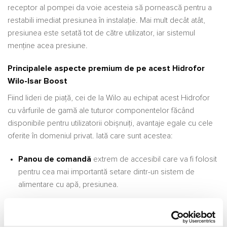
receptor al pompei da voie acesteia să pornească pentru a
restabili imediat presiunea în instalație. Mai mult decât atât,
presiunea este setată tot de către utilizator, iar sistemul
menține acea presiune.
Principalele aspecte premium de pe acest Hidrofor
Wilo-Isar Boost
Fiind lideri de piață, cei de la Wilo au echipat acest Hidrofor
cu vârfurile de gamă ale tuturor componentelor făcând
disponibile pentru utilizatorii obișnuiți, avantaje egale cu cele
oferite în domeniul privat. Iată care sunt acestea:
Panou de comandă
extrem de accesibil care va fi folosit
pentru cea mai importantă setare dintr-un sistem de
alimentare cu apă, presiunea.
Eficiență și costuri reduse.
Hidroforul este echipat cu
un convertizor. Întrebuințarea acestui convertizor este de a