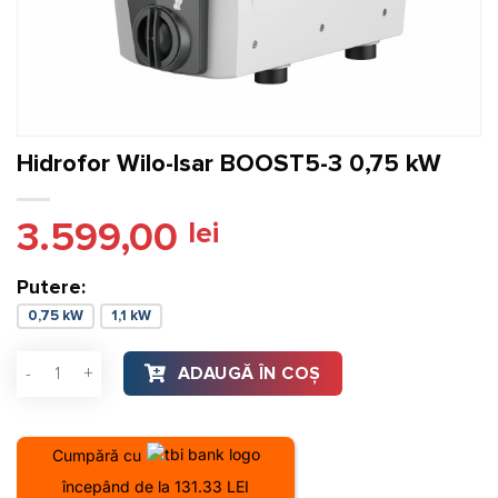
Hidrofor Wilo-Isar BOOST5-3 0,75 kW
3.599,00
lei
Putere:
0,75 kW
1,1 kW
Cantitate Hidrofor Wilo-Isar BOOST5-3 0,75 kW
ADAUGĂ ÎN COȘ
Cumpără cu
începând de la 131.33 LEI