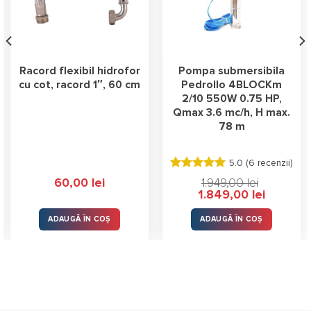
Racord flexibil hidrofor
Pompa submersibila
cu cot, racord 1″, 60 cm
Pedrollo 4BLOCKm
2/10 550W 0.75 HP,
Qmax 3.6 mc/h, H max.
78 m
5.0 (
6 recenzii
)
Evaluat la
60,00
lei
1.949,00
lei
5.00
stele
Prețul
Prețul
1.849,00
lei
din 5
inițial
curent
a
este:
fost:
1.849,00 le
ADAUGĂ ÎN COȘ
ADAUGĂ ÎN COȘ
1.949,00 lei.