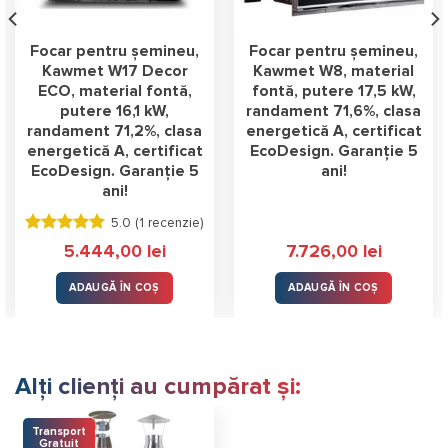
Focar pentru șemineu,
Focar pentru șemineu,
Kawmet W17 Decor
Kawmet W8, material
ECO, material fontă,
fontă, putere 17,5 kW,
putere 16,1 kW,
randament 71,6%, clasa
randament 71,2%, clasa
energetică A, certificat
energetică A, certificat
EcoDesign. Garanție 5
EcoDesign. Garanție 5
ani!
ani!
5.0 (
1 recenzie
)
Evaluat la
5.444,00
lei
7.726,00
lei
5.00
stele
din 5
ADAUGĂ ÎN COȘ
ADAUGĂ ÎN COȘ
 lei.
Alți clienți au cumpărat și:
Transport
Gratuit