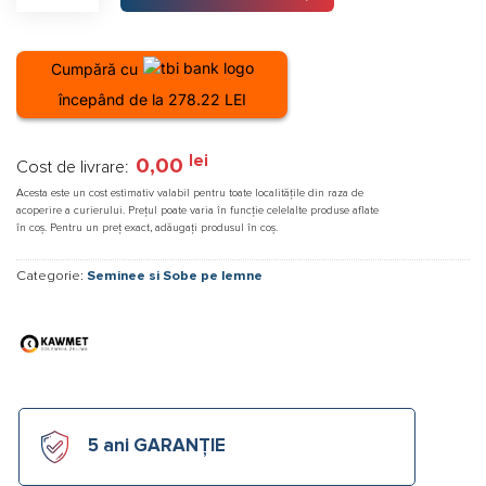
mm
izolatie
Cumpără cu
din
începând de la 278.22 LEI
vata
bazaltica
lei
0,00
Cost de livrare:
Acesta este un cost estimativ valabil pentru toate localitățile din raza de
acoperire a curierului. Prețul poate varia în funcție celelalte produse aflate
în coș. Pentru un preț exact, adăugați produsul în coș.
Categorie:
Seminee si Sobe pe lemne
5 ani GARANȚIE