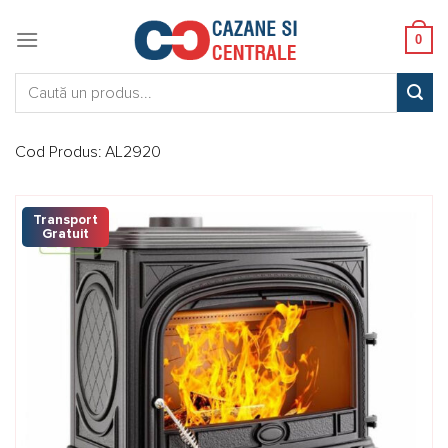
Skip
to
0
content
Caută:
Cod Produs:
AL2920
Transport
Gratuit