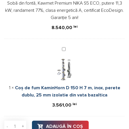
Sobă din fontă, Kawmet Premium NIKA S5 ECO, putere 11,3
S5
kW, randament 77%, clasa energetică A, certificat EcoDesign.
ECO,
Garanție 5 ani!
putere
11,3
lei
8.540,00
kW,
randament
77%,
Coș
clasa
de
energetică
fum
A,
KaminHorn
certificat
D
EcoDesign.
150
Garanție
1
×
Coș de fum KaminHorn D 150 H 7 m, inox, perete
H
5
dublu, 25 mm izolatie din vata bazaltica
7
ani!
m,
lei
3.561,00
inox,
perete
dublu,
Cantitate Sobă din fontă, Kawmet Premium NIKA S5 ECO, puter
ADAUGĂ ÎN COȘ
25