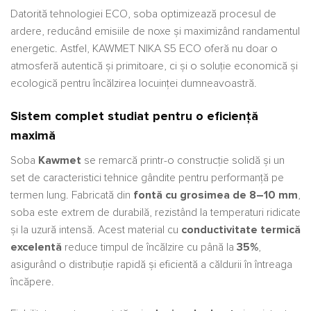
Datorită tehnologiei ECO, soba optimizează procesul de
ardere, reducând emisiile de noxe și maximizând randamentul
energetic. Astfel, KAWMET NIKA S5 ECO oferă nu doar o
atmosferă autentică și primitoare, ci și o soluție economică și
ecologică pentru încălzirea locuinței dumneavoastră.
Sistem complet studiat pentru o eficiență
maximă
Soba
Kawmet
se remarcă printr-o construcție solidă și un
set de caracteristici tehnice gândite pentru performanță pe
termen lung. Fabricată din
fontă cu grosimea de 8–10 mm
,
soba este extrem de durabilă, rezistând la temperaturi ridicate
și la uzură intensă. Acest material cu
conductivitate termică
excelentă
reduce timpul de încălzire cu până la
35%
,
asigurând o distribuție rapidă și eficientă a căldurii în întreaga
încăpere.