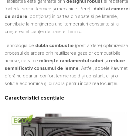
Fiabilitatea este garantată prin
designul robust
și rezistența
fontei la șocuri termice și mecanice. Pereții
dubli ai camerei
de ardere
, poziționați în partea din spate și pe laterale,
contribuie la menținerea unei temperaturi constante și la
creșterea eficienței de transfer termic.
Tehnologia de
dublă combustie
(post-ardere) optimizează
procesul de ardere prin reutilizarea gazelor combustibile
nearse, ceea ce
mărește randamentul sobei
și
reduce
semnificativ consumul de lemne
. Astfel, sobele Kawmet
oferă nu doar un confort termic rapid și constant, ci și o
soluție economică și durabilă pentru încălzirea locuinței.
Caracteristici esențiale