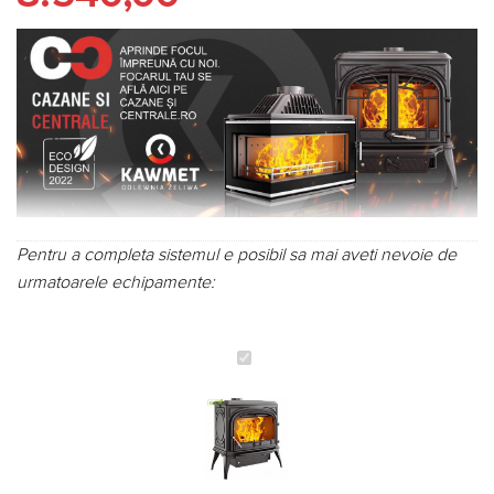
Pentru a completa sistemul e posibil sa mai aveti nevoie de
urmatoarele echipamente:
Sobă
din
fontă,
Kawmet
Premium
NIKA