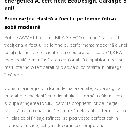
energetică A, certificat EcoDesign. Garanție 5
ani!
Frumusețea clasică a focului pe lemne într-o
sobă modernă
Soba KAWMET Premium NIKA S5 ECO combină farmecul
tradițional al focului pe lemne cu performanța modernă a unei
soluții de încălzire eficiente. Cu o putere termică de 11,3 kW,
este ideală pentru încălzirea confortabilă a spațiilor medii și
mari, oferind o temperatură plăcută și constantă în întreaga
încăpere.
Construită integral din fontă de înaltă calitate, soba asigură
durabilitate excelentă și o distribuție uniformă a căldurii, chiar
și după stingerea focului, datorită proprietăților de inerție
termică ale materialului. Designul său elegant și atemporal, cu
linii clasice și finisaje rafinate, se potrivește perfect atât în
interioare rustice, cât și în decoruri contemporane.