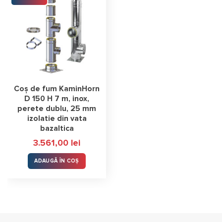
Coș de fum KaminHorn
D 150 H 7 m, inox,
perete dublu, 25 mm
izolatie din vata
bazaltica
3.561,00
lei
ADAUGĂ ÎN COȘ