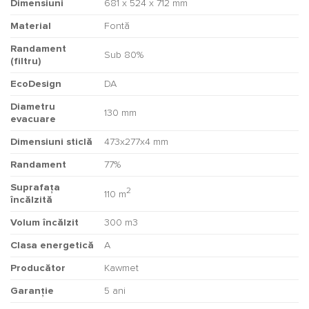
Dimensiuni
681 x 524 x 712 mm
Material
Fontă
Randament
Sub 80%
(filtru)
EcoDesign
DA
Diametru
130 mm
evacuare
Dimensiuni sticlă
473x277x4 mm
Randament
77%
Suprafața
2
110 m
încălzită
Volum încălzit
300 m3
Clasa energetică
A
Producător
Kawmet
Garanție
5 ani