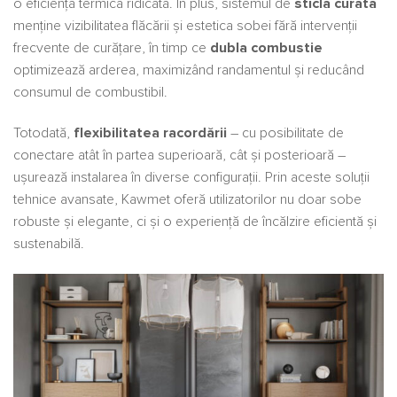
o eficiență termică ridicată. În plus, sistemul de
sticlă curată
menține vizibilitatea flăcării și estetica sobei fără intervenții
frecvente de curățare, în timp ce
dubla combustie
optimizează arderea, maximizând randamentul și reducând
consumul de combustibil.
Totodată,
flexibilitatea racordării
– cu posibilitate de
conectare atât în partea superioară, cât și posterioară –
ușurează instalarea în diverse configurații. Prin aceste soluții
tehnice avansate, Kawmet oferă utilizatorilor nu doar sobe
robuste și elegante, ci și o experiență de încălzire eficientă și
sustenabilă.