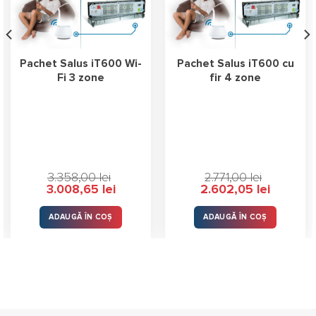
Pachet Salus iT600 Wi-
Pachet Salus iT600 cu
Fi 3 zone
fir 4 zone
3.358,00
lei
2.771,00
lei
Prețul
Prețul
Prețul
Prețul
3.008,65
lei
2.602,05
lei
inițial
curent
inițial
curent
a
este:
a
este:
fost:
3.008,65 lei.
fost:
2.602,05 l
ADAUGĂ ÎN COȘ
ADAUGĂ ÎN COȘ
3.358,00 lei.
2.771,00 lei.