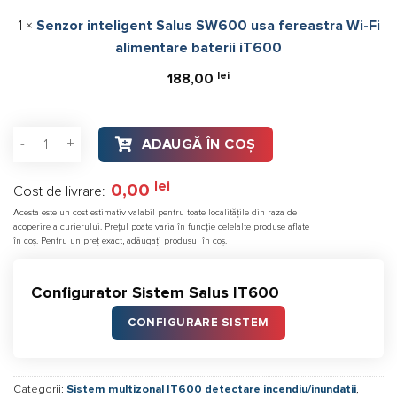
fereastra
1
×
Senzor inteligent Salus SW600 usa fereastra Wi-Fi
Wi-
alimentare baterii iT600
Fi
alimentare
lei
188,00
baterii
iT600
Cantitate Pachet Salus Smart Home, detectare, semnalizare ș
ADAUGĂ ÎN COȘ
lei
0,00
Cost de livrare:
Acesta este un cost estimativ valabil pentru toate localitățile din raza de
acoperire a curierului. Prețul poate varia în funcție celelalte produse aflate
în coș. Pentru un preț exact, adăugați produsul în coș.
Configurator Sistem Salus IT600
CONFIGURARE SISTEM
Categorii:
Sistem multizonal IT600 detectare incendiu/inundatii
,