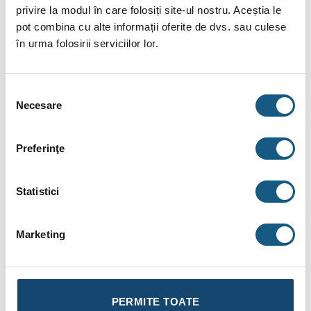
privire la modul în care folosiți site-ul nostru. Aceștia le
Ai o
listă de materiale
primită de la instalator?
Trimite-ne o
cerere de ofertă
acum!
Cere Ofertă
pot combina cu alte informații oferite de dvs. sau culese
în urma folosirii serviciilor lor.
Plata în Rate prin Credit Instant
Selecția
Necesare
consimțământului
Fotografiile produselor au caracter informativ și pot
Preferinţe
conține accesorii neincluse în pachetele standard. De
asemenea, unele specificații pot fi modificate de către
producător fără preaviz sau pot conține erori de operare.
Statistici
Marketing
DESCRIERE
INFORMAȚII SUPLIMENTARE
PERMITE TOATE