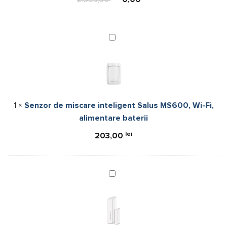
-
6
Zone
Senzor
de
miscare
inteligent
Salus
MS600,
1
×
Senzor de miscare inteligent Salus MS600, Wi-Fi,
Wi-
alimentare baterii
Fi,
alimentare
lei
203,00
baterii
Senzor
inteligent
Salus
SW600
usa