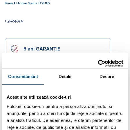
Smart Home Salus IT600
5 ani GARANȚIE
Asistență tehnică instant pe chat
Consimțământ
Detalii
Despre
Acest site utilizează cookie-uri
Accesorii și soluții complete mai
jos
Folosim cookie-uri pentru a personaliza conținutul și
anunțurile, pentru a oferi funcții de rețele sociale și pentru
a analiza traficul. De asemenea, le oferim partenerilor de
rețele sociale, de publicitate și de analize informații cu
Cere Ofertă Preț