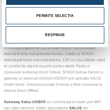
BRAND
RECENZII (0)
PERMITE SELECȚIA
Pachet Salus Smart Home, detectare,
semnalizare și avertizare incendiu – 6 Zone
RESPINGE
SD600 este un senzor fotoelectric de fum care folosește
tehnologia ZigBee de comunicare fără fir. Acesta poate
detecta în timp real prezența fumului. Odată ce SD600
detectează fumul unui potențial foc, LED-ul roșu pâlpâie rapid,
iar sunetul de alarmă va porni pentru alertă. Pentru o
conexiune la internet (mod Online), SD600 trebuie folosit cu
gateway-ul universal UG600/UGE600 prin aplicația SALUS
Smart Home. Detectorul poate fi folosit și fără conexiune la
internet (mod Offline).
Gateway Salus UG800
se conectează la router prin WiFi
sau cablu ethernet. Astfel, dispozitivele
SALUS
din