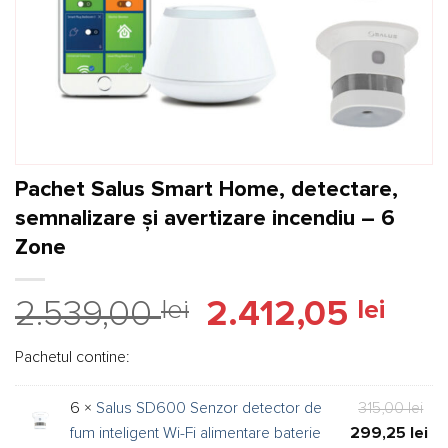
Pachet Salus Smart Home, detectare,
semnalizare și avertizare incendiu – 6
Zone
Prețul
Prețu
2.539,00
lei
2.412,05
lei
inițial
curen
a
este:
Pachetul contine:
fost:
2.412,
2.539,00 lei.
Pre
6 ×
Salus SD600 Senzor detector de
315,00
lei
iniț
Pre
fum inteligent Wi-Fi alimentare baterie
299,25
lei