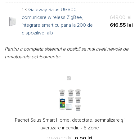
a
cur
1 ×
Gateway Salus UG800,
fos
est
Pre
comunicare wireless ZigBee,
649,00
lei
315
299
iniț
Pre
integrare smart cu pana la 200 de
616,55
lei
a
cur
dispozitive, alb
fos
est
649
616
Pentru a completa sistemul e posibil sa mai aveti nevoie de
urmatoarele echipamente:
Pachet
Salus
Smart
Home,
detectare,
semnalizare
Pachet Salus Smart Home, detectare, semnalizare și
și
avertizare incendiu - 6 Zone
avertizare
incendiu
lei
lei
2.539,00
0,00