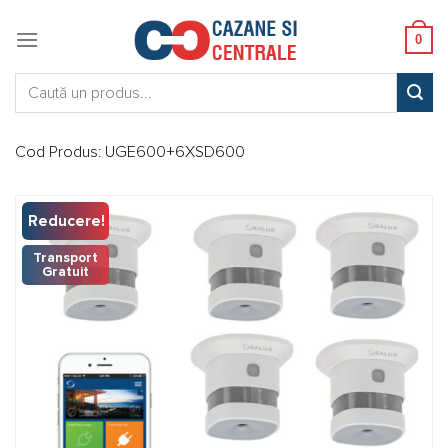
Skip
to
0
content
Caută:
Cod Produs:
UGE600+6XSD600
Reducere!
Transport
Gratuit