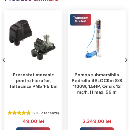
Transport
Gratuit
Presostat mecanic
Pompa submersibila
pentru hidrofor,
Pedrollo 4BLOCKm 8/8
Italtecnica PM5 1-5 bar
1100W, 1.5HP, Qmax 12
mc/h, H max. 56 m
5.0 (
2 recenzii
)
Evaluat la
49,00
lei
2.349,00
lei
5.00
stele
din 5