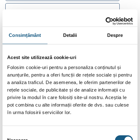
Plata în Rate prin Credit Instant
247.25
De la
lei/lună în
lunare de la
tbi bank
Consimțământ
Detalii
Despre
Fotografiile produselor au caracter informativ și pot
Acest site utilizează cookie-uri
conține accesorii neincluse în pachetele standard. De
Folosim cookie-uri pentru a personaliza conținutul și
asemenea, unele specificații pot fi modificate de către
anunțurile, pentru a oferi funcții de rețele sociale și pentru
producător fără preaviz sau pot conține erori de operare.
a analiza traficul. De asemenea, le oferim partenerilor de
rețele sociale, de publicitate și de analize informații cu
privire la modul în care folosiți site-ul nostru. Aceștia le
pot combina cu alte informații oferite de dvs. sau culese
Recenzii publicate de clienți:
în urma folosirii serviciilor lor.
5
Selecția
ADRIAN C.
- 25/05/2026