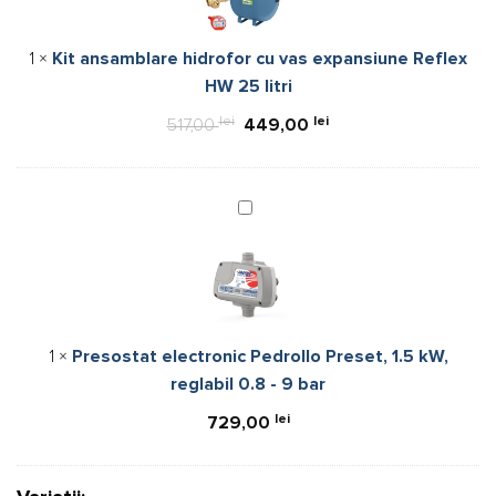
vas
expansiune
1
×
Kit ansamblare hidrofor cu vas expansiune Reflex
Reflex
HW 25 litri
HW
25
lei
Prețul
lei
Prețul
517,00
449,00
litri
inițial
curent
a
este:
fost:
449,00 lei.
Presostat
electronic
517,00 lei.
Pedrollo
Preset,
1.5
kW,
1
×
Presostat electronic Pedrollo Preset, 1.5 kW,
reglabil
reglabil 0.8 - 9 bar
0.8
-
lei
729,00
9
bar