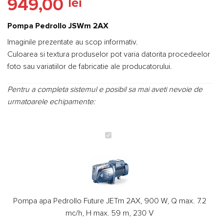
949,00
lei
5.00
din 5
pe baza
unei
singure
Pompa Pedrollo JSWm 2AX
evaluări
Imaginile prezentate au scop informativ.
Culoarea si textura produselor pot varia datorita procedeelor
foto sau variatiilor de fabricatie ale producatorului.
Pentru a completa sistemul e posibil sa mai aveti nevoie de
urmatoarele echipamente:
Pompa
apa
Pedrollo
Future
JETm
2AX,
Pompa apa Pedrollo Future JETm 2AX, 900 W, Q max. 7.2
900
mc/h, H max. 59 m, 230 V
W,