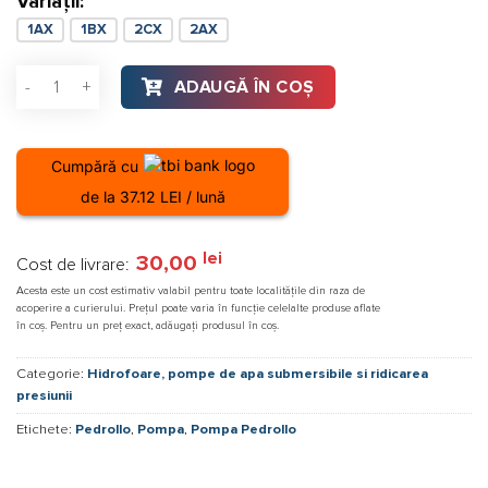
Variații:
1AX
1BX
2CX
2AX
Cantitate Pompa apa Pedrollo Future JETm 2AX, 900 W, Q max.
ADAUGĂ ÎN COȘ
Cumpără cu
de la 37.12 LEI / lună
lei
30,00
Cost de livrare:
Acesta este un cost estimativ valabil pentru toate localitățile din raza de
acoperire a curierului. Prețul poate varia în funcție celelalte produse aflate
în coș. Pentru un preț exact, adăugați produsul în coș.
Categorie:
Hidrofoare, pompe de apa submersibile si ridicarea
presiunii
Etichete:
Pedrollo
,
Pompa
,
Pompa Pedrollo