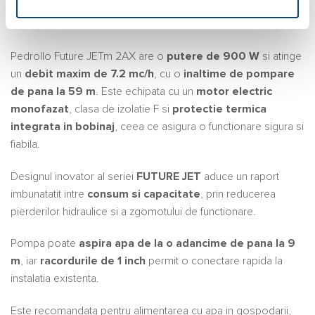
hidrofor si se remarca prin eficienta energetica si functionare
silentioasa.
Pedrollo Future JETm 2AX are o
putere de 900 W
si atinge
un
debit maxim de 7.2 mc/h
, cu o
inaltime de pompare
de pana la 59 m
. Este echipata cu un
motor electric
monofazat
, clasa de izolatie F si
protectie termica
integrata in bobinaj
, ceea ce asigura o functionare sigura si
fiabila.
Designul inovator al seriei
FUTURE JET
aduce un raport
imbunatatit intre
consum si capacitate
, prin reducerea
pierderilor hidraulice si a zgomotului de functionare.
Pompa poate
aspira apa de la o adancime de pana la 9
m
, iar
racordurile de 1 inch
permit o conectare rapida la
instalatia existenta.
Este recomandata pentru alimentarea cu apa in gospodarii,