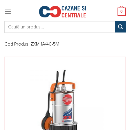
Skip
to
0
content
Caută:
Cod Produs:
ZXM 1A/40-5M