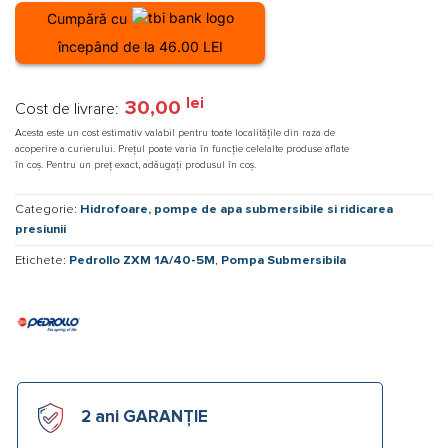
Cumpără cu
începând de la 46.00 LEI
lei
30,00
Cost de livrare:
Acesta este un cost estimativ valabil pentru toate localitățile din raza de
acoperire a curierului. Prețul poate varia în funcție celelalte produse aflate
în coș. Pentru un preț exact, adăugați produsul în coș.
Categorie:
Hidrofoare, pompe de apa submersibile si ridicarea
presiunii
Etichete:
Pedrollo ZXM 1A/40-5M
,
Pompa Submersibila
2 ani GARANȚIE