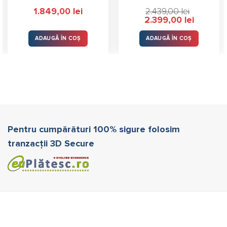
1.849,00
lei
2.439,00
lei
Prețul
Prețul
2.399,00
lei
inițial
curent
a
este:
fost:
2.399,00 l
ADAUGĂ ÎN COȘ
ADAUGĂ ÎN COȘ
2.439,00 lei.
Pentru cumpărături 100% sigure folosim
tranzacții 3D Secure