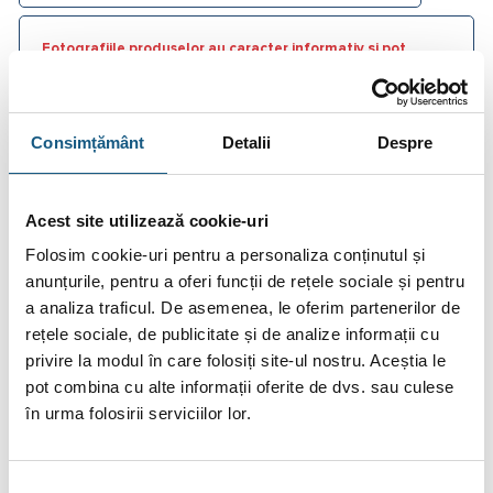
Fotografiile produselor au caracter informativ și pot
conține accesorii neincluse în pachetele standard. De
asemenea, unele specificații pot fi modificate de către
producător fără preaviz sau pot conține erori de operare.
Consimțământ
Detalii
Despre
Acest site utilizează cookie-uri
DESCRIERE
Folosim cookie-uri pentru a personaliza conținutul și
anunțurile, pentru a oferi funcții de rețele sociale și pentru
INFORMAȚII SUPLIMENTARE
a analiza traficul. De asemenea, le oferim partenerilor de
rețele sociale, de publicitate și de analize informații cu
BRAND
privire la modul în care folosiți site-ul nostru. Aceștia le
pot combina cu alte informații oferite de dvs. sau culese
RECENZII (0)
în urma folosirii serviciilor lor.
FIȘIERE ATAȘATE
Selecția