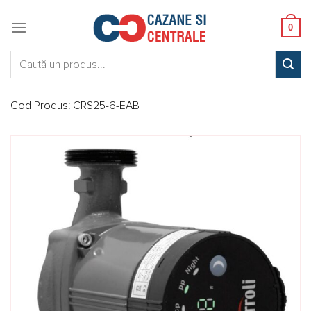
Skip
to
0
content
Caută:
Cod Produs:
CRS25-6-EAB