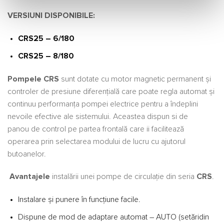
VERSIUNI DISPONIBILE:
CRS25 – 6/180
CRS25 – 8/180
Pompele CRS
sunt dotate cu motor magnetic permanent şi
controler de presiune diferenţială care poate regla automat şi
continuu performanţa pompei electrice pentru a îndeplini
nevoile efective ale sistemului. Aceastea dispun si de
panou de control pe partea frontală care ii facilitează
operarea prin selectarea modului de lucru cu ajutorul
butoanelor.
Avantajele
instalării unei pompe de circulație din seria
CRS
.
Instalare şi punere în funcţiune facile.
Dispune de mod de adaptare automat – AUTO (setăridin