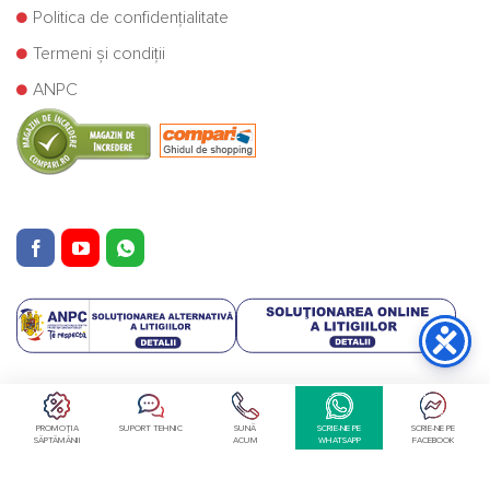
Politica de confidențialitate
Termeni și condiții
ANPC
Copyright © Cazane Centrale SRL 2025
PROMOȚIA
SUPORT TEHNIC
SUNĂ
SCRIE-NE PE
SCRIE-NE PE
SĂPTĂMÂNII
ACUM
WHATSAPP
FACEBOOK
Retragere din contract