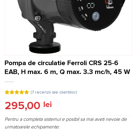
Pompa de circulatie Ferroli CRS 25-6
EAB, H max. 6 m, Q max. 3.3 mc/h, 45 W
(
7
recenzii ale clientilor)
Evaluat la
7
295,00
lei
5.00
din 5
pe baza a
evaluări de
la clienți
Pentru a completa sistemul e posibil sa mai aveti nevoie de
urmatoarele echipamente: