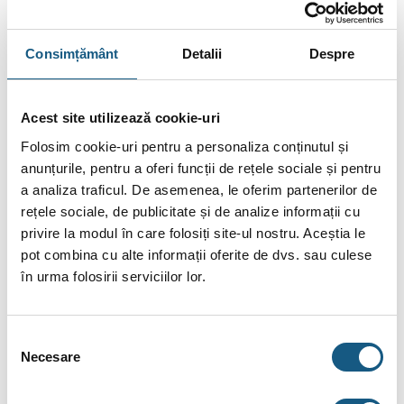
5
CIRCIUMARU GABRIELA
- 17/03/2026
Consimțământ
Detalii
Despre
Seriozitate din toate punctele (...)
Citește Mai Mult.
Acest site utilizează cookie-uri
Folosim cookie-uri pentru a personaliza conținutul și
anunțurile, pentru a oferi funcții de rețele sociale și pentru
5
POP M.
- 26/02/2026
a analiza traficul. De asemenea, le oferim partenerilor de
Mulțumit (...)
rețele sociale, de publicitate și de analize informații cu
Citește Mai Mult.
privire la modul în care folosiți site-ul nostru. Aceștia le
pot combina cu alte informații oferite de dvs. sau culese
Citește toate recenziile.
în urma folosirii serviciilor lor.
DESCRIERE
Selecția
Necesare
INFORMAȚII SUPLIMENTARE
consimțământului
BRAND