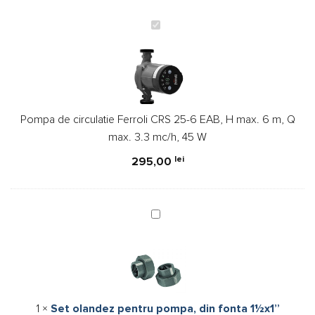
Pompa
de
circulatie
Ferroli
CRS
25-
Pompa de circulatie Ferroli CRS 25-6 EAB, H max. 6 m, Q
6
max. 3.3 mc/h, 45 W
EAB,
H
lei
295,00
max.
6
m,
Set
Q
olandez
max.
pentru
3.3
pompa,
mc/h,
din
45
fonta
W
1
×
Set olandez pentru pompa, din fonta 1½x1”
1½x1”