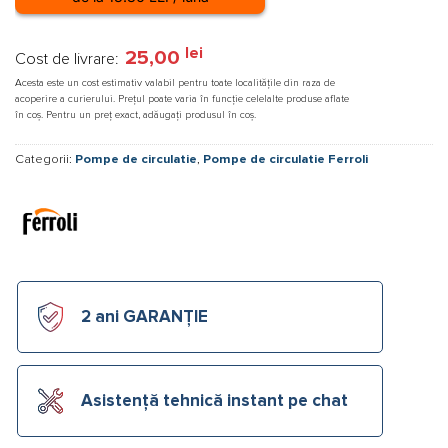
lei
25,00
Cost de livrare:
Acesta este un cost estimativ valabil pentru toate localitățile din raza de
acoperire a curierului. Prețul poate varia în funcție celelalte produse aflate
în coș. Pentru un preț exact, adăugați produsul în coș.
Categorii:
Pompe de circulatie
,
Pompe de circulatie Ferroli
2 ani GARANȚIE
Asistență tehnică instant pe chat