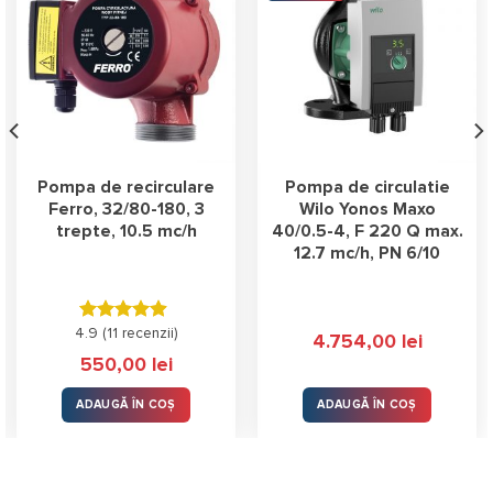
Pompa de recirculare
Pompa de circulatie
Ferro, 32/80-180, 3
Wilo Yonos Maxo
trepte, 10.5 mc/h
40/0.5-4, F 220 Q max.
12.7 mc/h, PN 6/10
4.9 (
Evaluat la
11 recenzii
)
4.754,00
lei
4.91
stele
550,00
lei
din 5
ADAUGĂ ÎN COȘ
ADAUGĂ ÎN COȘ