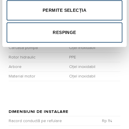
Secțiunea cablului
4G1,5 mm²
PERMITE SELECȚIA
RESPINGE
MATERIALE
Carcasă pompă
Oțel inoxidabil
Rotor hidraulic
PPE
Arbore
Oțel inoxidabil
Material motor
Oțel inoxidabil
DIMENSIUNI DE INSTALARE
Racord conductă pe refulare
Rp 1¼