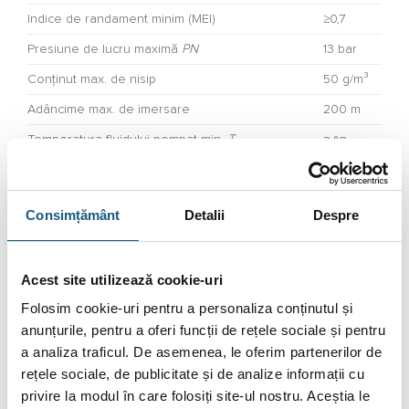
Indice de randament minim (MEI)
≥0,7
Presiune de lucru maximă
PN
13 bar
Conținut max. de nisip
50 g/m³
Adâncime max. de imersare
200 m
Temperatura fluidului pompat min.
T
3 °C
min
Temperatura fluidului pompat max.
T
30 °C
max
Consimțământ
Detalii
Despre
Acest site utilizează cookie-uri
DATE TEHNICE MOTOR
Folosim cookie-uri pentru a personaliza conținutul și
Indice de eficiență energetică (EEI)
≤0,70
anunțurile, pentru a oferi funcții de rețele sociale și pentru
Alimentare electrică
3~400 V, 50 Hz
a analiza traficul. De asemenea, le oferim partenerilor de
rețele sociale, de publicitate și de analize informații cu
Putere nominală a motorului
P
1,5 kW
2
privire la modul în care folosiți site-ul nostru. Aceștia le