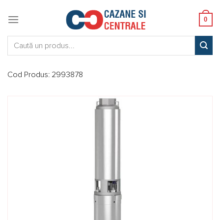
Skip
to
0
content
Caută:
Cod Produs:
2993878