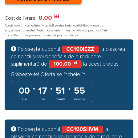
lei
0,00
Cost de livrare:
Acesta este un cost estimativ valabil pentru toate localitățile din raza de
acoperire a curierului. Prețul poate varia în funcție celelalte produse aflate
în coș. Pentru un preț exact, adăugați produsul în coș.
Folosește cuponul
CC100IEZZ
la plasarea
comenzii și vei beneficia de o reducere
lei
suplimentară de
100,00
la acest produs!
Grăbește-te! Oferta se încheie în:
·
·
·
00
17
51
54
zile
ore
minute
secunde
Folosește cuponul
CC100SHVM
la
plasarea comenzii și vei beneficia de o reducere