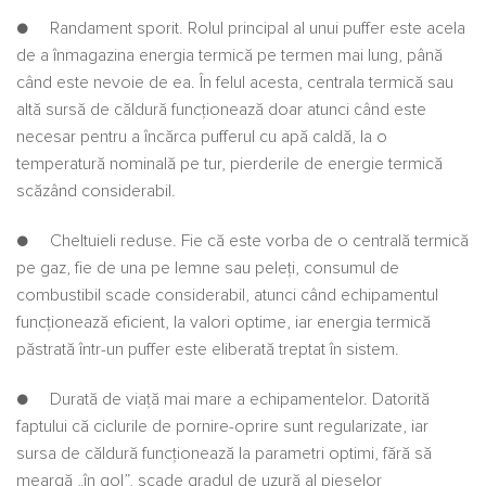
● Randament sporit. Rolul principal al unui puffer este acela
de a înmagazina energia termică pe termen mai lung, până
când este nevoie de ea. În felul acesta, centrala termică sau
altă sursă de căldură funcţionează doar atunci când este
necesar pentru a încărca pufferul cu apă caldă, la o
temperatură nominală pe tur, pierderile de energie termică
scăzând considerabil.
● Cheltuieli reduse. Fie că este vorba de o centrală termică
pe gaz, fie de una pe lemne sau peleţi, consumul de
combustibil scade considerabil, atunci când echipamentul
funcţionează eficient, la valori optime, iar energia termică
păstrată într-un puffer este eliberată treptat în sistem.
● Durată de viaţă mai mare a echipamentelor. Datorită
faptului că ciclurile de pornire-oprire sunt regularizate, iar
sursa de căldură funcţionează la parametri optimi, fără să
meargă „în gol”, scade gradul de uzură al pieselor