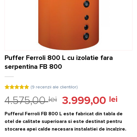
Puffer Ferroli 800 L cu izolatie fara
serpentina FB 800
(
9
recenzii ale clientilor)
Evaluat la
9
Prețul
Prețu
4.575,00
lei
3.999,00
lei
5.00
din 5
pe baza a
inițial
curen
evaluări de
a
este:
la clienți
Pufferul Ferroli FB 800 L
este fabricat din tabla de
fost:
3.999,
otel de calitate superioara si este destinat pentru
4.575,00 lei.
stocarea apei calde necesara instalatiei de incalzire.