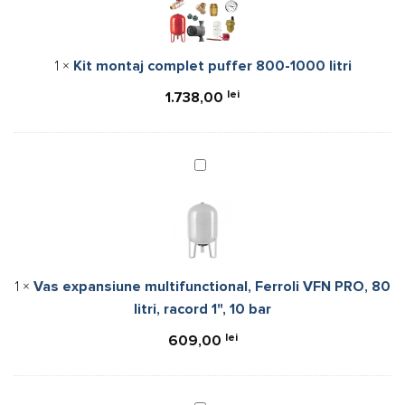
puffer
800-
1000
1
×
Kit montaj complet puffer 800-1000 litri
litri
lei
1.738,00
Vas
expansiune
multifunctional,
Ferroli
VFN
PRO,
1
×
Vas expansiune multifunctional, Ferroli VFN PRO, 80
80
litri, racord 1", 10 bar
litri,
racord
lei
609,00
1",
10
bar