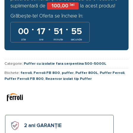
lei
suplimentară de
100,00
la acest produs!
Grăbește-te! Oferta se încheie în:
·
·
·
00
17
51
54
zile
ore
minute
secunde
Categorie:
Puffer cu izolatie fara serpentina 500-5000L
Etichete:
ferroli
,
Ferroli FB 800
,
puffer
,
Puffer 800L
,
Puffer Ferroli
,
Puffer Ferroli FB 800
,
Rezervor izolat tip Puffer
2 ani GARANȚIE