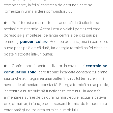
componente, la fel şi cantitatea de depuneri care se
formează în urma arderii combustibilului.
● Pot fi folosite mai multe surse de căldură diferite pe
acelaşi circuit termic. Acest lucru e valabil pentru cei care
doresc să-şi monteze, pe lângă centrala pe gaz sau pe
lemne, şi
panouri solare
. Acestea pot funcţiona în paralel cu
sursa principală de căldură, iar energia termică astfel obţinută
poate fi stocată într-un puffer.
● Confort sporit pentru utilizator. În cazul unei
centrale pe
combustibil solid
, care trebuie încărcată constant cu lemne
sau brichete, integrarea unui puffer în circuitul termic elimină
nevoia de alimentare constantă. Energia termică nu se pierde,
iar centrala nu trebuie să funcţioneze continuu. În acest fel,
alimentarea sursei de căldură nu mai trebuie făcută la câteva
ore, ci mai rar, în funcţie de necesarul termic, de temperatura
exterioară şi de izolarea termică a imobilului.