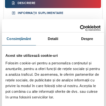
DESCRIERE
INFORMAȚII SUPLIMENTARE
BRAND
RECENZII (9)
Consimțământ
Detalii
Despre
FIȘIERE ATAȘATE
Acest site utilizează cookie-uri
Puffer Ferroli 800 L cu izolatie fara serpentina FB 800
Folosim cookie-uri pentru a personaliza conținutul și
Rezervoarele de acumulare-
Puffere
sunt rezervoare
anunțurile, pentru a oferi funcții de rețele sociale și pentru
intermediare de stocare a energiei neutilizate din diferite
a analiza traficul. De asemenea, le oferim partenerilor de
surse de căldură, cum ar fi cazane, pompe de căldură,
rețele sociale, de publicitate și de analize informații cu
centrale termice de tip bloc, fotovoltaice, energie termică
privire la modul în care folosiți site-ul nostru. Aceștia le
solară sau alte surse regenerabile.
pot combina cu alte informații oferite de dvs. sau culese
în urma folosirii serviciilor lor.
Astăzi, aceste rezervoare de apă caldă sunt integrate în
aproape toate sistemele de încălzire ca standard și cresc