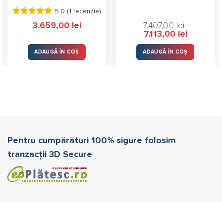
5.0 (
1 recenzie
)
Evaluat la
3.659,00
lei
7.407,00
lei
5.00
stele
Prețul
Prețul
7.113,00
lei
din 5
inițial
curent
a
este:
fost:
7.113,00 lei.
ADAUGĂ ÎN COȘ
ADAUGĂ ÎN COȘ
7.407,00 lei.
Pentru cumpărături 100% sigure folosim
tranzacții 3D Secure