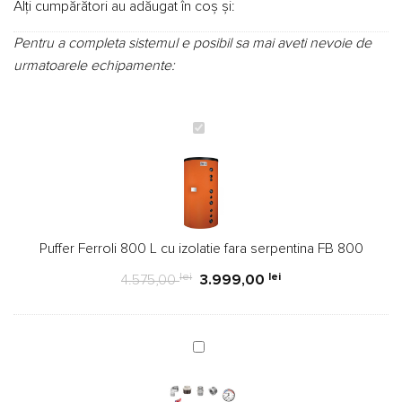
Alți cumpărători au adăugat în coș și:
Pentru a completa sistemul e posibil sa mai aveti nevoie de
urmatoarele echipamente:
Puffer
Ferroli
800
L
cu
izolatie
Puffer Ferroli 800 L cu izolatie fara serpentina FB 800
fara
serpentina
lei
lei
4.575,00
3.999,00
FB
800
Kit
montaj
complet