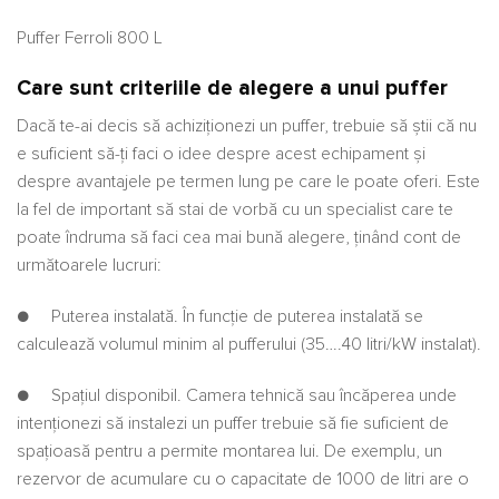
Puffer Ferroli 800 L
Care sunt criteriile de alegere a unui puffer
Dacă te-ai decis să achiziţionezi un puffer, trebuie să ştii că nu
e suficient să-ţi faci o idee despre acest echipament şi
despre avantajele pe termen lung pe care le poate oferi. Este
la fel de important să stai de vorbă cu un specialist care te
poate îndruma să faci cea mai bună alegere, ţinând cont de
următoarele lucruri:
● Puterea instalată. În funcție de puterea instalată se
calculează volumul minim al pufferului (35….40 litri/kW instalat).
● Spaţiul disponibil. Camera tehnică sau încăperea unde
intenţionezi să instalezi un puffer trebuie să fie suficient de
spaţioasă pentru a permite montarea lui. De exemplu, un
rezervor de acumulare cu o capacitate de 1000 de litri are o