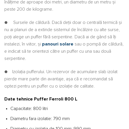
înălţime de aproape doi metri, un diametru de un metru şi
peste 200 de kilograme.
● Sursele de căldură. Dacă deţii doar o centrală termică şi
nu ai planuri de a extinde sistemul de încălzire cu alte surse,
poţi alege un puffer fără serpentine. Dacă ai de gând să îţi
instalezi, în viitor, şi
panouri solare
sau o pompă de căldură,
e indicat să te orientezi către un puffer cu una sau două
serpentine.
● Izolaţia pufferului. Un rezervor de acumulare slab izolat
pierde mare parte din avantaje, aşa că e recomandat să
optezi pentru un puffer cu o izolaţie de calitate.
Date tehnice Puffer Ferroli 800 L
Capacitate: 800 litri
Diametru fara izolatie: 790 mm
Diametru cu izolatia de 100 mm: 990 mm