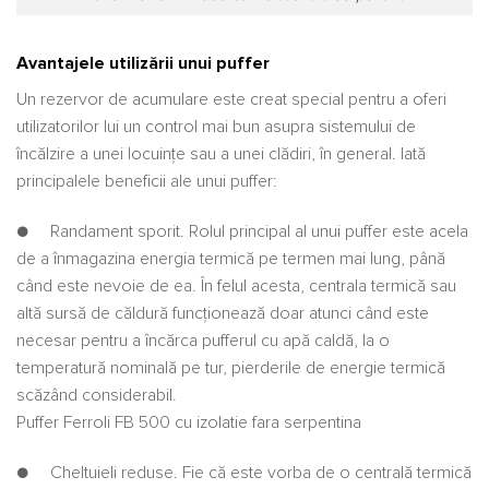
Avantajele utilizării unui puffer
Un rezervor de acumulare este creat special pentru a oferi
utilizatorilor lui un control mai bun asupra sistemului de
încălzire a unei locuinţe sau a unei clădiri, în general. Iată
principalele beneficii ale unui puffer:
● Randament sporit. Rolul principal al unui puffer este acela
de a înmagazina energia termică pe termen mai lung, până
când este nevoie de ea. În felul acesta, centrala termică sau
altă sursă de căldură funcţionează doar atunci când este
necesar pentru a încărca pufferul cu apă caldă, la o
temperatură nominală pe tur, pierderile de energie termică
scăzând considerabil.
Puffer Ferroli FB 500 cu izolatie fara serpentina
● Cheltuieli reduse. Fie că este vorba de o centrală termică