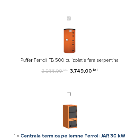
Puffer
Ferroli
FB
500
cu
izolatie
Puffer Ferroli FB 500 cu izolatie fara serpentina
fara
serpentina
lei
lei
3.966,00
3.749,00
Centrala
termica
pe
lemne
Ferroli
JAR
1
×
Centrala termica pe lemne Ferroli JAR 30 kW
30