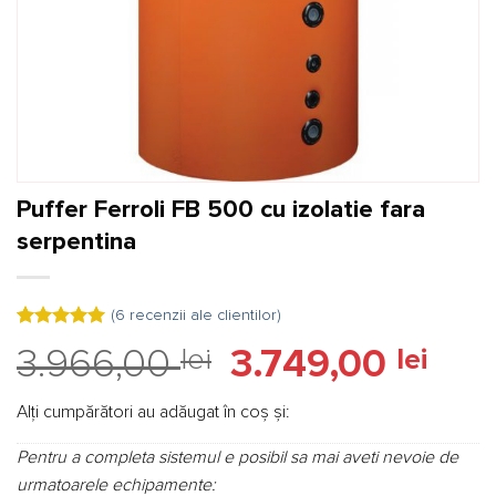
Puffer Ferroli FB 500 cu izolatie fara
serpentina
(
6
recenzii ale clientilor)
Evaluat la
6
Prețul
Prețu
3.966,00
lei
3.749,00
lei
5.00
din 5
pe baza a
inițial
curen
evaluări de
a
este:
la clienți
Alți cumpărători au adăugat în coș și:
fost:
3.749,
Pentru a completa sistemul e posibil sa mai aveti nevoie de
3.966,00 lei.
urmatoarele echipamente: