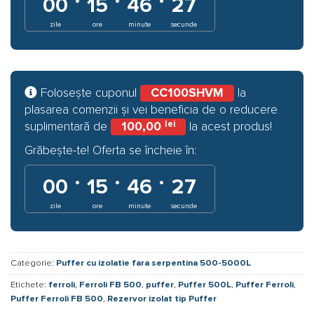
00
15
46
27
zile
ore
minute
secunde
Folosește cuponul
CC100SHVM
la
plasarea comenzii și vei beneficia de o reducere
lei
suplimentară de
100,00
la acest produs!
Grăbește-te! Oferta se încheie în:
·
·
·
00
15
46
27
zile
ore
minute
secunde
Categorie:
Puffer cu izolatie fara serpentina 500-5000L
Etichete:
ferroli
,
Ferroli FB 500
,
puffer
,
Puffer 500L
,
Puffer Ferroli
,
Puffer Ferroli FB 500
,
Rezervor izolat tip Puffer