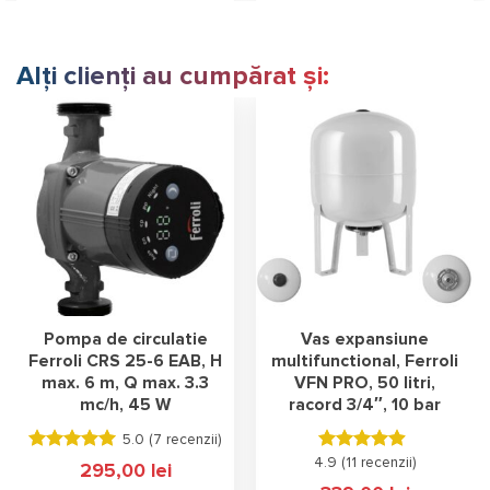
Alți clienți au cumpărat și:
Pompa de circulatie
Vas expansiune
Ferroli CRS 25-6 EAB, H
multifunctional, Ferroli
max. 6 m, Q max. 3.3
VFN PRO, 50 litri,
mc/h, 45 W
racord 3/4″, 10 bar
5.0 (
7 recenzii
)
Evaluat la
4.9 (
Evaluat la
11 recenzii
)
295,00
lei
5.00
stele
4.91
stele