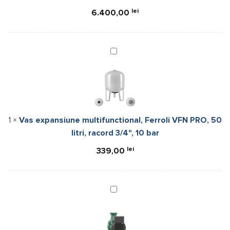
kW
lei
6.400,00
Vas
expansiune
multifunctional,
Ferroli
VFN
PRO,
1
×
Vas expansiune multifunctional, Ferroli VFN PRO, 50
50
litri, racord 3/4", 10 bar
litri,
racord
lei
339,00
3/4",
10
bar
Pompa
de
circulatie
Wilo