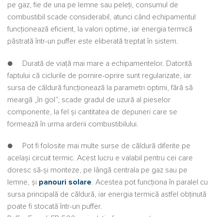
pe gaz, fie de una pe lemne sau peleţi, consumul de
combustibil scade considerabil, atunci când echipamentul
funcţionează eficient, la valori optime, iar energia termică
păstrată într-un puffer este eliberată treptat în sistem.
● Durată de viaţă mai mare a echipamentelor. Datorită
faptului că ciclurile de pornire-oprire sunt regularizate, iar
sursa de căldură funcţionează la parametri optimi, fără să
meargă „în gol”, scade gradul de uzură al pieselor
componente, la fel şi cantitatea de depuneri care se
formează în urma arderii combustibilului.
● Pot fi folosite mai multe surse de căldură diferite pe
acelaşi circuit termic. Acest lucru e valabil pentru cei care
doresc să-şi monteze, pe lângă centrala pe gaz sau pe
lemne, şi
panouri solare
. Acestea pot funcţiona în paralel cu
sursa principală de căldură, iar energia termică astfel obţinută
poate fi stocată într-un puffer.