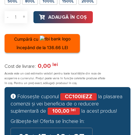
500L
800L
1000L
1500L
2000L
Cantitate Puffer Ferroli FB 500 cu izolatie fara serpentina
ADAUGĂ ÎN COȘ
Cumpără cu
începând de la 136.66 LEI
lei
0,00
Cost de livrare:
Acesta este un cost estimativ valabil pentru toate localitățile din raza de
acoperire a curierului. Prețul poate varia în funcție celelalte produse aflate
în coș. Pentru un preț exact, adăugați produsul în coș.
Folosește cuponul
CC100IEZZ
la plasarea
comenzii și vei beneficia de o reducere
lei
suplimentară de
100,00
la acest produs!
Grăbește-te! Oferta se încheie în:
·
·
·