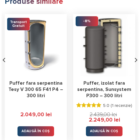
Produse similare
-8%
Transport
Gratuit
Puffer fara serpentina
Puffer, izolat fara
Tesy V 300 65 F41 P4 –
serpentina, Sunsystem
300 litri
P300 – 300 litri
5.0 (
1 recenzie
)
Evaluat la
2.049,00
lei
2.439,00
lei
5.00
stele
Prețul
Prețul
2.249,00
lei
din 5
inițial
curent
a
este:
fost:
2.249,00 l
ADAUGĂ ÎN COȘ
ADAUGĂ ÎN COȘ
2.439,00 lei.