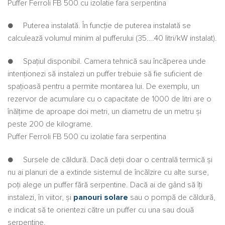
Puffer Ferroli FB 500 cu izolatie fara serpentina
● Puterea instalată. În funcție de puterea instalată se
calculează volumul minim al pufferului (35….40 litri/kW instalat).
● Spaţiul disponibil. Camera tehnică sau încăperea unde
intenţionezi să instalezi un puffer trebuie să fie suficient de
spaţioasă pentru a permite montarea lui. De exemplu, un
rezervor de acumulare cu o capacitate de 1000 de litri are o
înălţime de aproape doi metri, un diametru de un metru şi
peste 200 de kilograme.
Puffer Ferroli FB 500 cu izolatie fara serpentina
● Sursele de căldură. Dacă deţii doar o centrală termică şi
nu ai planuri de a extinde sistemul de încălzire cu alte surse,
poţi alege un puffer fără serpentine. Dacă ai de gând să îţi
instalezi, în viitor, şi
panouri solare
sau o pompă de căldură,
e indicat să te orientezi către un puffer cu una sau două
serpentine.