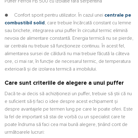
Puffer Ferroli FB 500 cu izolatie fara serpentina
● Confort sporit pentru utilizator. În cazul unei
centrale pe
combustibil solid
, care trebuie încărcată constant cu lemne
sau brichete, integrarea unui puffer în circuitul termic elimină
nevoia de alimentare constantă. Energia termică nu se pierde,
iar centrala nu trebuie să funcţioneze continuu. În acest fel,
alimentarea sursei de căldură nu mai trebuie făcută la câteva
ore, ci mai rar, în funcţie de necesarul termic, de temperatura
exterioară şi de izolarea termică a imobilului.
Care sunt criteriile de alegere a unui puffer
Dacă te-ai decis să achiziţionezi un puffer, trebuie să ştii că nu
e suficient să-ţi faci o idee despre acest echipament şi
despre avantajele pe termen lung pe care le poate oferi. Este
la fel de important să stai de vorbă cu un specialist care te
poate îndruma să faci cea mai bună alegere, ţinând cont de
următoarele lucruri: