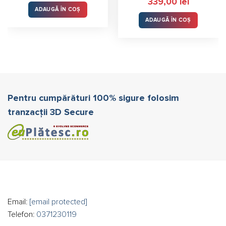
339,00
lei
din 5
din 5
ADAUGĂ ÎN COȘ
ADAUGĂ ÎN COȘ
Pentru cumpărături 100% sigure folosim
tranzacții 3D Secure
Email:
[email protected]
Telefon:
0371230119