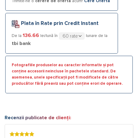
Trimite-ne o
cerere de ofertă
acum!
Cere Ofertă
Plata în Rate prin Credit Instant
136.66
De la
lei/lună în
lunare de la
tbi bank
Fotografiile produselor au caracter informativ și pot
conține accesorii neincluse în pachetele standard. De
asemenea, unele specificații pot fi modificate de către
producător fără preaviz sau pot conține erori de operare.
Recenzii publicate de clienți: