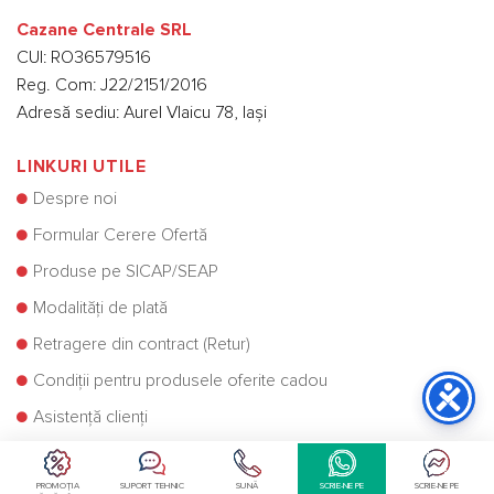
Cazane Centrale SRL
CUI: RO36579516
Reg. Com: J22/2151/2016
Adresă sediu: Aurel Vlaicu 78, Iași
LINKURI UTILE
Despre noi
Formular Cerere Ofertă
Produse pe SICAP/SEAP
Modalități de plată
Retragere din contract (Retur)
Condiții pentru produsele oferite cadou
Asistență clienți
Contact
Blog
PROMOȚIA
SUPORT TEHNIC
SUNĂ
SCRIE-NE PE
SCRIE-NE PE