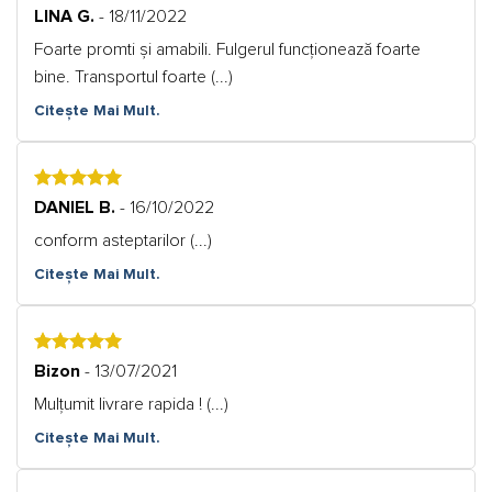
5
LINA G.
- 18/11/2022
Foarte promti și amabili. Fulgerul funcționează foarte
bine. Transportul foarte (...)
Citește Mai Mult.
5
DANIEL B.
- 16/10/2022
conform asteptarilor (...)
Citește Mai Mult.
5
Bizon
- 13/07/2021
Mulțumit livrare rapida ! (...)
Citește Mai Mult.