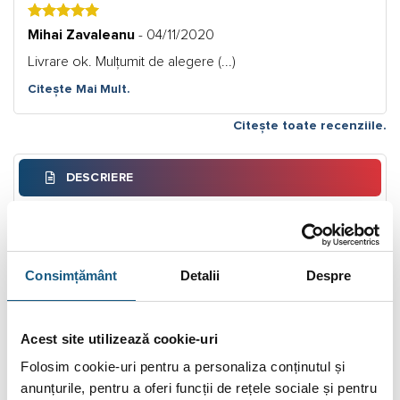
5
Mihai Zavaleanu
- 04/11/2020
Livrare ok. Mulțumit de alegere (...)
Citește Mai Mult.
Citește toate recenziile.
DESCRIERE
INFORMAȚII SUPLIMENTARE
BRAND
Consimțământ
Detalii
Despre
RECENZII (6)
FIȘIERE ATAȘATE
Acest site utilizează cookie-uri
Folosim cookie-uri pentru a personaliza conținutul și
Puffer Ferroli FB 500 cu izolatie fara serpentina
anunțurile, pentru a oferi funcții de rețele sociale și pentru