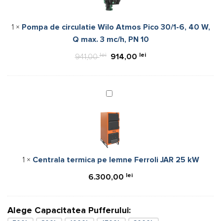
Atmos
Pico
1
×
Pompa de circulatie Wilo Atmos Pico 30/1-6, 40 W,
30/1-
Q max. 3 mc/h, PN 10
6,
40
lei
Prețul
lei
Prețul
941,00
914,00
W,
inițial
curent
Q
a
este:
max.
fost:
914,00 lei.
Centrala
3
termica
941,00 lei.
mc/h,
pe
PN
lemne
10
Ferroli
JAR
1
×
Centrala termica pe lemne Ferroli JAR 25 kW
25
kW
lei
6.300,00
Alege Capacitatea Pufferului: