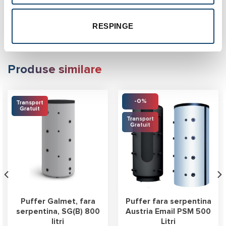
Diametru cu izolatie : 950 mm
Masa neta cu izolatie : 150 kg
RESPINGE
Produse similare
-0%
Transport
Gratuit
Transport
Gratuit
Puffer Galmet, fara
Puffer fara serpentina
serpentina, SG(B) 800
Austria Email PSM 500
litri
Litri