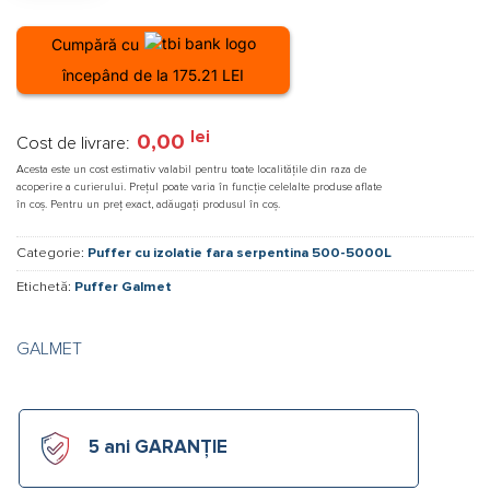
Cumpără cu
începând de la 175.21 LEI
lei
0,00
Cost de livrare:
Acesta este un cost estimativ valabil pentru toate localitățile din raza de
acoperire a curierului. Prețul poate varia în funcție celelalte produse aflate
în coș. Pentru un preț exact, adăugați produsul în coș.
Categorie:
Puffer cu izolatie fara serpentina 500-5000L
Etichetă:
Puffer Galmet
GALMET
5 ani GARANȚIE