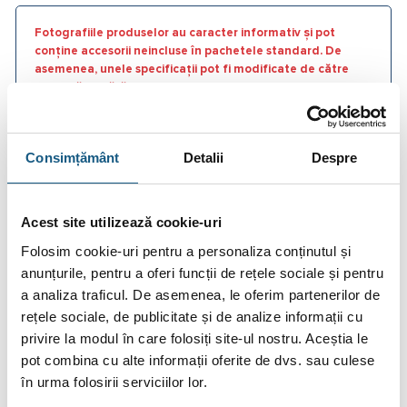
Fotografiile produselor au caracter informativ și pot
conține accesorii neincluse în pachetele standard. De
asemenea, unele specificații pot fi modificate de către
producător fără preaviz sau pot conține erori de operare.
Consimțământ
Detalii
Despre
DESCRIERE
Acest site utilizează cookie-uri
INFORMAȚII SUPLIMENTARE
Folosim cookie-uri pentru a personaliza conținutul și
anunțurile, pentru a oferi funcții de rețele sociale și pentru
BRAND
a analiza traficul. De asemenea, le oferim partenerilor de
rețele sociale, de publicitate și de analize informații cu
RECENZII (0)
privire la modul în care folosiți site-ul nostru. Aceștia le
pot combina cu alte informații oferite de dvs. sau culese
Puffer Galmet, fara serpentina, SG(B) 1000 litri
în urma folosirii serviciilor lor.
Poate fi racordat la sisteme de incalzire inchise, fara aport