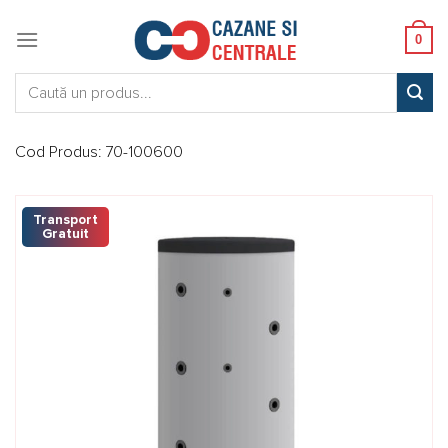
Skip
to
0
content
Caută:
Cod Produs:
70-100600
Transport
Gratuit