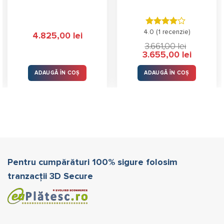
4.0 (
Evaluat
1 recenzie
)
4.825,00
lei
la
4.00
3.661,00
lei
stele din
Prețul
Prețul
3.655,00
lei
5
inițial
curent
a
este:
fost:
3.655,00 l
ADAUGĂ ÎN COȘ
ADAUGĂ ÎN COȘ
3.661,00 lei.
Pentru cumpărături 100% sigure folosim
tranzacții 3D Secure