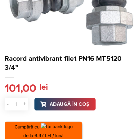
Racord antivibrant filet PN16 MT5120
3/4”
101,00
lei
Cantitate Racord antivibrant filet PN16 MT5120 3/4”
ADAUGĂ ÎN COȘ
Cumpără cu
de la 6.97 LEI / lună