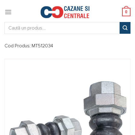
Skip
to
0
content
Caută:
Cod Produs:
MT512034