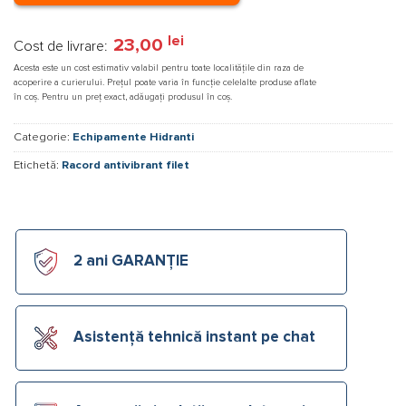
lei
23,00
Cost de livrare:
Acesta este un cost estimativ valabil pentru toate localitățile din raza de
acoperire a curierului. Prețul poate varia în funcție celelalte produse aflate
în coș. Pentru un preț exact, adăugați produsul în coș.
Categorie:
Echipamente Hidranti
Etichetă:
Racord antivibrant filet
2 ani GARANȚIE
Asistență tehnică instant pe chat