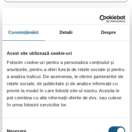
DESCRIERE
Consimțământ
Detalii
Despre
INFORMAȚII SUPLIMENTARE
Acest site utilizează cookie-uri
RECENZII (0)
Folosim cookie-uri pentru a personaliza conținutul și
FIȘIERE ATAȘATE
anunțurile, pentru a oferi funcții de rețele sociale și pentru
a analiza traficul. De asemenea, le oferim partenerilor de
Racord antivibrant filet PN16 MT5120
rețele sociale, de publicitate și de analize informații cu
privire la modul în care folosiți site-ul nostru. Aceștia le
Racordurile elastice protejează conductele în cazul alungirilor,
pot combina cu alte informații oferite de dvs. sau culese
comprimărilor, nealinierii și curbării. Sunt potrivite pentru
în urma folosirii serviciilor lor.
reducerea vibrațiilor și a zgomotului permițând reducerea
efectelor loviturilor de berbec. Se utilizează în stațiile de
tratare a apei, stații de pompare, instalații de încălzire și aer
Selecția
condiționat, circuite de aer comprimat și sisteme de stins
Necesare