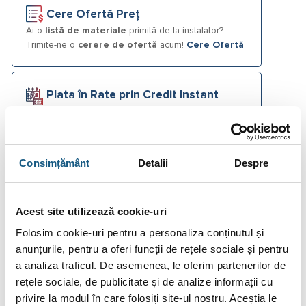
Cere Ofertă Preț
Ai o
listă de materiale
primită de la instalator?
Trimite-ne o
cerere de ofertă
acum!
Cere Ofertă
Plata în Rate prin Credit Instant
Fotografiile produselor au caracter informativ și pot
Consimțământ
Detalii
Despre
conține accesorii neincluse în pachetele standard. De
asemenea, unele specificații pot fi modificate de către
producător fără preaviz sau pot conține erori de operare.
Acest site utilizează cookie-uri
Folosim cookie-uri pentru a personaliza conținutul și
anunțurile, pentru a oferi funcții de rețele sociale și pentru
a analiza traficul. De asemenea, le oferim partenerilor de
DESCRIERE
rețele sociale, de publicitate și de analize informații cu
privire la modul în care folosiți site-ul nostru. Aceștia le