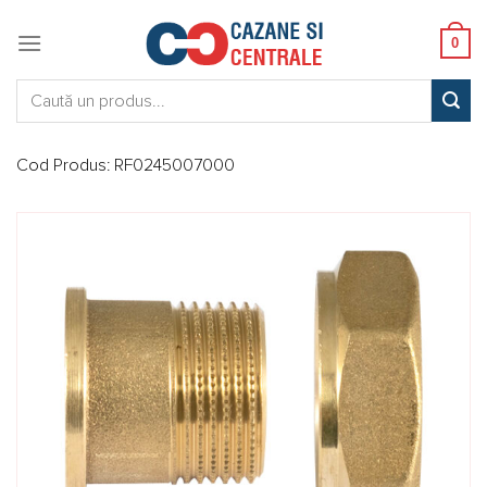
Skip
to
0
content
Caută:
Cod Produs:
RF0245007000