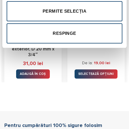
PERMITE SELECȚIA
RESPINGE
Racord expandare Q &
Teu sertizare-presare
E Uponor, alama, filet
egal, alama
exterior, D 20 mm x
3/4″
31,00
lei
De la:
19,00
lei
ADAUGĂ ÎN COȘ
SELECTEAZĂ OPȚIUNI
Acest
produs
are
mai
multe
variații.
Opțiunile
pot
Pentru cumpărături 100% sigure folosim