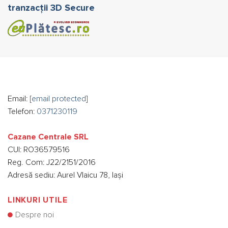
fi
tranzacții 3D Secure
alese
în
pagina
produsului.
Email:
[email protected]
Telefon:
0371230119
Cazane Centrale SRL
CUI: RO36579516
Reg. Com: J22/2151/2016
Adresă sediu: Aurel Vlaicu 78, Iași
LINKURI UTILE
Despre noi