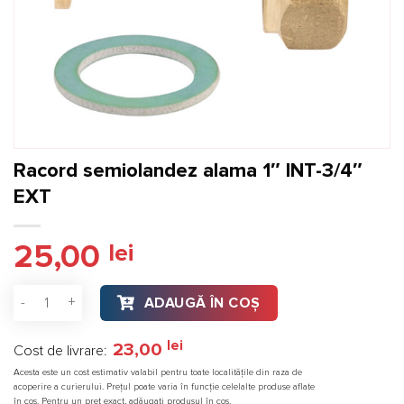
Racord semiolandez alama 1″ INT-3/4″
EXT
25,00
lei
Cantitate Racord semiolandez alama 1″ INT-3/4″ EXT
ADAUGĂ ÎN COȘ
lei
23,00
Cost de livrare:
Acesta este un cost estimativ valabil pentru toate localitățile din raza de
acoperire a curierului. Prețul poate varia în funcție celelalte produse aflate
în coș. Pentru un preț exact, adăugați produsul în coș.