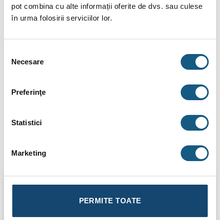
INFORMAȚII SUPLIMENTARE
pot combina cu alte informații oferite de dvs. sau culese
în urma folosirii serviciilor lor.
BRAND
RECENZII (0)
Selecția
Necesare
consimțământului
Racord semiolandez alama 1″ INT-3/4″ EXT
Racordul semiolandez este destinat utilizarii in instalatii
Preferinţe
sanitare si termice.Produsul se monteaza si demonteaza cu
usurinta, prin infiletare.
Statistici
Marketing
Produse similare
PERMITE TOATE