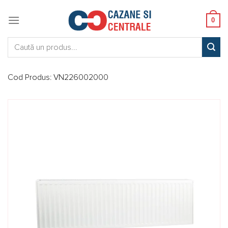
Skip
to
0
content
Caută:
Cod Produs:
VN226002000