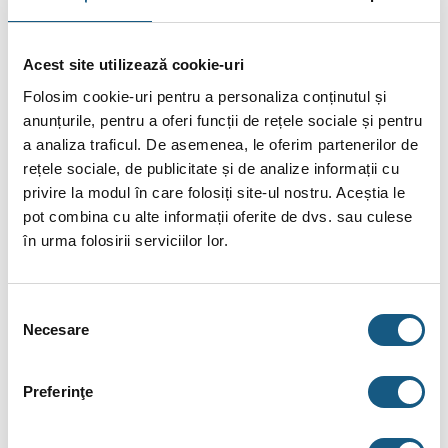
RECENZII (0)
Acest site utilizează cookie-uri
FIȘIERE ATAȘATE
Folosim cookie-uri pentru a personaliza conținutul și
anunțurile, pentru a oferi funcții de rețele sociale și pentru
Radiator otel Vogel&Noot
a analiza traficul. De asemenea, le oferim partenerilor de
22x600x2000mm
rețele sociale, de publicitate și de analize informații cu
privire la modul în care folosiți site-ul nostru. Aceștia le
Radiatoarele panou Vogel&Noot sunt produse de marca de
pot combina cu alte informații oferite de dvs. sau culese
inalta calitate a caror eficienta este certificata conform EN 442
în urma folosirii serviciilor lor.
si care se potrivesc oricarui interior, datorita posibilitatilor
numeroase de modele si versiuni de racordare.
Simplitate sustinuta: racordare simpla cu 4 racorduri laterale G
Selecția
1/2″ IG si posibilitatea folosirii atat in sistem bitubular, cat si in
Necesare
consimțământului
cel monotubular.
Livrare cu grila superioara si capace laterale.
Preferinţe
Conditii de functionare:
Temperatura maxima de lucru pentru toate radiatoarele panou