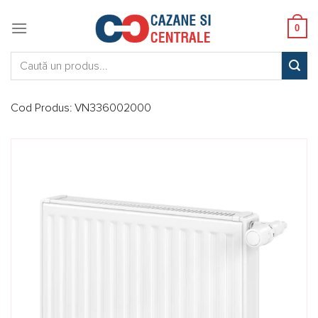
Skip
to
0
content
Caută:
Cod Produs:
VN336002000