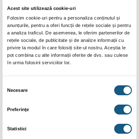
Acest site utilizează cookie-uri
RECENZII (0)
Folosim cookie-uri pentru a personaliza conținutul și
FIȘIERE ATAȘATE
anunțurile, pentru a oferi funcții de rețele sociale și pentru
a analiza traficul. De asemenea, le oferim partenerilor de
rețele sociale, de publicitate și de analize informații cu
Radiator otel Vogel&Noot
privire la modul în care folosiți site-ul nostru. Aceștia le
33x600x2000mm
pot combina cu alte informații oferite de dvs. sau culese
în urma folosirii serviciilor lor.
Radiatoarele panou Vogel&Noot sunt produse de marca de
inalta calitate a caror eficienta este certificata conform EN 442
si care se potrivesc oricarui interior, datorita posibilitatilor
Selecția
numeroase de modele si versiuni de racordare.
Necesare
consimțământului
Simplitate sustinuta: racordare simpla cu 4 racorduri laterale G
1/2″ IG si posibilitatea folosirii atat in sistem bitubular, cat si in
cel monotubular.
Preferinţe
Livrare cu grila superioara si capace laterale.
Conditii de functionare:
Statistici
Temperatura maxima de lucru pentru toate radiatoarele panou