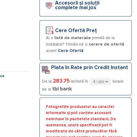
Accesorii și soluții
complete mai jos
Cere Ofertă Preț
Ai o
listă de materiale
primită de la
instalator? Trimite-ne o
cerere de ofertă
acum!
Cere Ofertă
Plata în Rate prin Credit Instant
ice
283.75
De la
lei/lună în
lunare
tbi bank
de la
Fotografiile produselor au caracter
informativ și pot conține accesorii
neincluse în pachetele standard. De
asemenea, unele specificații pot fi
modificate de către producător fără