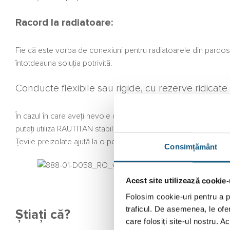
Racord la radiatoare:
Fie că este vorba de conexiuni pentru radiatoarele din pardo
întotdeauna soluția potrivită.
Conducte flexibile sau rigide, cu rezerve ridicate
În cazul în care aveți nevoie de instalarea unei țevi rezistentă l
puteți utiliza RAUTITAN stabil – țeava de legătură robustă din me
Țevile preizolate ajută la o poziționare economică.
Consimțământ
Acest site utilizează cookie-
Folosim cookie-uri pentru a pe
traficul. De asemenea, le ofer
Știați că?
care folosiți site-ul nostru. A