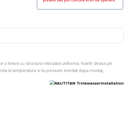
preaviz sau pot conține erori de operare.
te o teava cu structura reticulara uniforma, foarte deasa pe
tenta la temperatura si la presiune imediat dupa montaj.