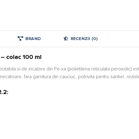
BRAND
RECENZII (0)
– colac 100 ml
abila si de incalzire din Pe-xa (polietilena reticulata peroxidic) es
catoare, fara garnitura din cauciuc, potrivita pentru santier, rezis
.2: