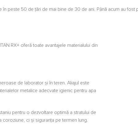
te în peste 50 de țări de mai bine de 30 de ani. Până acum au fos
TAN RX+ oferă toate avantajele materialului din
roase de laborator și în teren. Aliajul este
aterialelor metalice adecvate igienic pentru apa
de staniu pentru o dezvoltare optimă a stratului de
a coroziune, ci și siguranța pe termen lung.