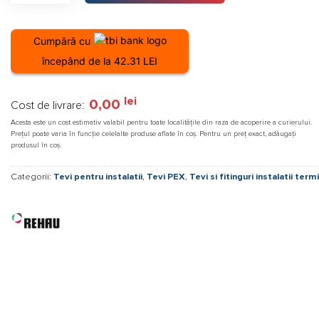
Cumpără cu
începând de la 42.31 LEI
lei
0,00
Cost de livrare:
Acesta este un cost estimativ valabil pentru toate localitățile din raza de acoperire a curierului.
Prețul poate varia în funcție celelalte produse aflate în coș. Pentru un preț exact, adăugați
produsul în coș.
Categorii:
Tevi pentru instalatii
,
Tevi PEX
,
Tevi si fitinguri instalatii term