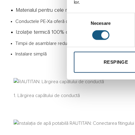
lor.
Materialul pentru cele mai mari solicitări:
Selecția
Conductele PE-Xa oferă durabilitate, rezistență la coroziune
Necesare
consimțământului
Izolație termică 100% conform EnEV:
Timpii de asamblare reduși permit țevi preizolate pentru d
Instalare simplă
RESPINGE
1. Lărgirea capătului de conductă