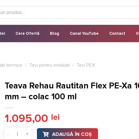
lei
Cere Ofertă
Blog
Canal YouTube
Contact
0
latii termice
/
Tevi pentru instalatii
/
Tevi PEX
Teava Rehau Rautitan Flex PE-Xa 1
mm – colac 100 ml
1.095,00
lei
Cantitate Teava Rehau Rautitan Flex PE-Xa 16x2.2 mm - colac
ADAUGĂ ÎN COȘ