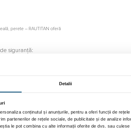
seală, perete – RAUTITAN oferă
 de siguranță:
a încovoiere,
tal și plastic.
Detalii
uri
rsonaliza conținutul și anunțurile, pentru a oferi funcții de rețele
im partenerilor de rețele sociale, de publicitate și de analize info
ceștia le pot combina cu alte informații oferite de dvs. sau culese î