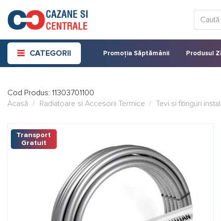
Skip
Caută:
to
content
CATEGORII
Promoția Săptămânii
Produsul Zi
Cod Produs:
11303701100
Acasă
/
Radiatoare si Accesorii Termice
/
Tevi si fitinguri insta
Transport
Gratuit