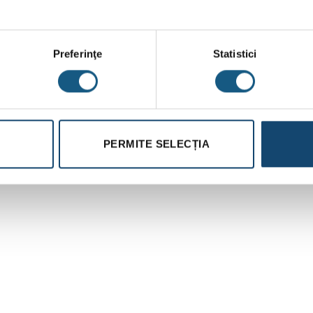
 și instalare ușoară.
Preferinţe
Statistici
imensiunile 16 – 25 mm în diferite modele.
PERMITE SELECȚIA