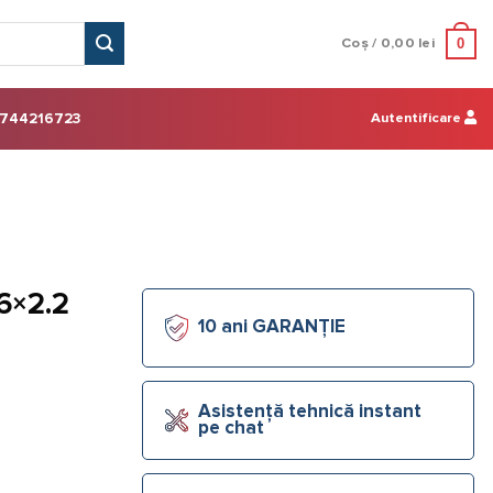
0
Coș /
0,00
lei
Autentificare
744216723
6×2.2
10 ani GARANȚIE
Asistență tehnică instant
pe chat
 100 ml