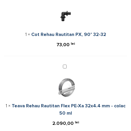
Rehau
Rautitan
PX,
90°
32-
1
×
Cot Rehau Rautitan PX, 90° 32-32
32
lei
73,00
Teava
Rehau
Rautitan
Flex
PE-
Xa
1
×
Teava Rehau Rautitan Flex PE-Xa 32x4.4 mm - colac
32x4.4
50 ml
mm
-
lei
2.090,00
colac