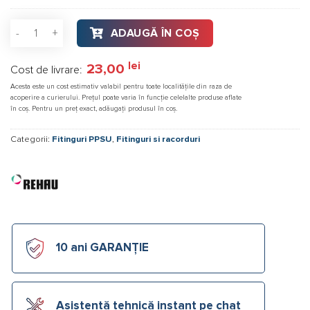
50
ml
Cantitate Manson alunecator Rehau Rautitan 32
ADAUGĂ ÎN COȘ
lei
23,00
Cost de livrare:
Acesta este un cost estimativ valabil pentru toate localitățile din raza de
acoperire a curierului. Prețul poate varia în funcție celelalte produse aflate
în coș. Pentru un preț exact, adăugați produsul în coș.
Categorii:
Fitinguri PPSU
,
Fitinguri si racorduri
10 ani GARANȚIE
Asistență tehnică instant pe chat