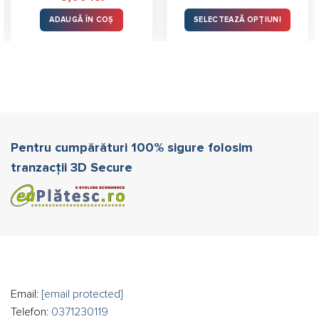
ADAUGĂ ÎN COȘ
SELECTEAZĂ OPȚIUNI
Acest
produs
are
mai
multe
variații.
Opțiunile
pot
Pentru cumpărături 100% sigure folosim
fi
tranzacții 3D Secure
alese
în
pagina
produsului.
Email:
[email protected]
Telefon:
0371230119