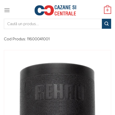
Skip
to
0
content
Caută:
Cod Produs:
11600041001