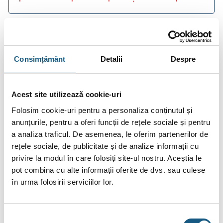
Consimțământ
Detalii
Despre
DESCRIERE
INFORMAȚII SUPLIMENTARE
Acest site utilizează cookie-uri
BRAND
Folosim cookie-uri pentru a personaliza conținutul și
anunțurile, pentru a oferi funcții de rețele sociale și pentru
RECENZII (0)
a analiza traficul. De asemenea, le oferim partenerilor de
rețele sociale, de publicitate și de analize informații cu
Manson alunecator Rehau Rautitan 32
privire la modul în care folosiți site-ul nostru. Aceștia le
Mansonul REHAU RAUTITAN PX este un element esențial
pot combina cu alte informații oferite de dvs. sau culese
pentru realizarea conexiunilor sigure și durabile în instalațiile
în urma folosirii serviciilor lor.
de apă potabilă și încălzire. Face parte din sistemul inovator
RAUTITAN și se bazează pe tehnologia cu manson
Selecția
alunecător, una dintre cele mai fiabile metode de îmbinare.