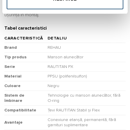
reprezintă alegerea optimă pentru instalațiile moderne,
oferind o combinație perfectă între fiabilitate, durabilitate și
ușurință în montaj.
Tabel caracteristici
CARACTERISTICĂ
DETALIU
Brand
REHAU
Tip produs
Manson alunecător
Serie
RAUTITAN PX
Material
PPSU (polifenilsulfon)
Culoare
Negru
Sistem de
Tehnologie cu manson alunecător, fără
îmbinare
O-ring
Compatibilitate
Țevi RAUTITAN Stabil și Flex
Conexiune etanșă, permanentă, fără
Avantaje
garnituri suplimentare