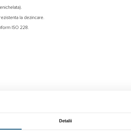
enichelata).
rezistenta la dezincare.
onform ISO 228.
Detalii