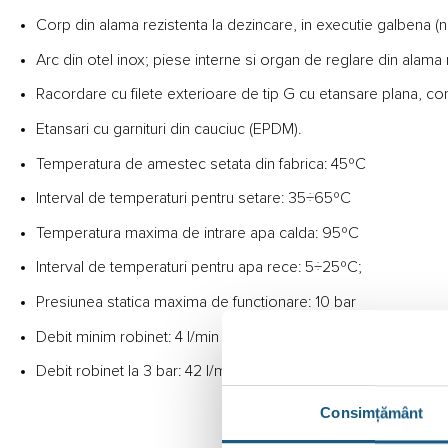
Corp din alama rezistenta la dezincare, in executie galbena (n
Arc din otel inox; piese interne si organ de reglare din alama 
Racordare cu filete exterioare de tip G cu etansare plana, c
Etansari cu garnituri din cauciuc (EPDM).
Temperatura de amestec setata din fabrica: 45ºC
Interval de temperaturi pentru setare: 35÷65ºC
Temperatura maxima de intrare apa calda: 95ºC
Interval de temperaturi pentru apa rece: 5÷25ºC;
Presiunea statica maxima de functionare: 10 bar
Debit minim robinet: 4 l/min
Debit robinet la 3 bar: 42 l/min
Consimțământ