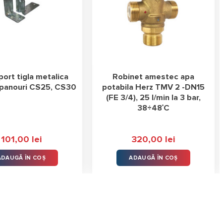
port tigla metalica
Robinet amestec apa
 panouri CS25, CS30
potabila Herz TMV 2 -DN15
(FE 3/4), 25 l/min la 3 bar,
38÷48˚C
101,00
lei
320,00
lei
ADAUGĂ ÎN COȘ
ADAUGĂ ÎN COȘ