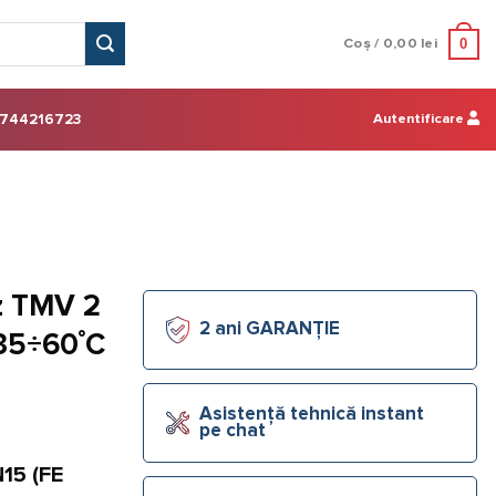
0
Coș /
0,00
lei
Autentificare
744216723
z TMV 2
2 ani GARANȚIE
 35÷60˚C
Asistență tehnică instant
pe chat
15 (FE