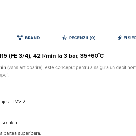
BRAND
RECENZII (0)
FIȘIE
 (FE 3/4), 42 l/min la 3 bar, 35÷60˚C
min
(vana antioparire), este conceput pentru a asigura un debit nomin
apei.
enajera TMV 2
si calda.
la partea superioara.