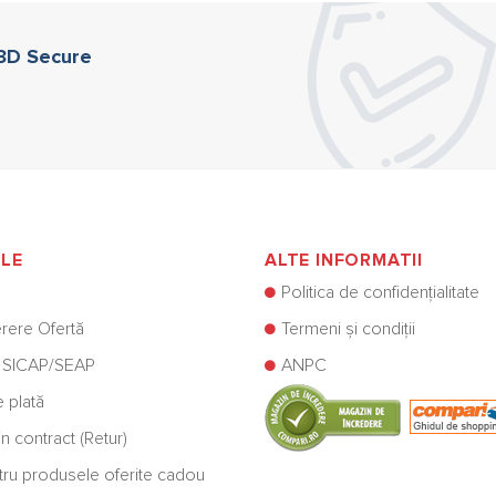
 3D Secure
ILE
ALTE INFORMATII
Politica de confidențialitate
rere Ofertă
Termeni și condiții
 SICAP/SEAP
ANPC
e plată
n contract (Retur)
ntru produsele oferite cadou