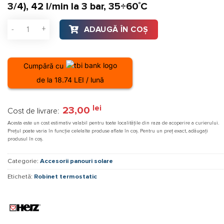
3/4), 42 l/min la 3 bar, 35÷60˚C
Cantitate Robinet amestec apa potabila Herz TMV 2 - DN15 (FE
ADAUGĂ ÎN COȘ
Cumpără cu
de la 18.74 LEI / lună
lei
23,00
Cost de livrare:
Acesta este un cost estimativ valabil pentru toate localitățile din raza de acoperire a curierului.
Prețul poate varia în funcție celelalte produse aflate în coș. Pentru un preț exact, adăugați
produsul în coș.
Categorie:
Accesorii panouri solare
Etichetă:
Robinet termostatic