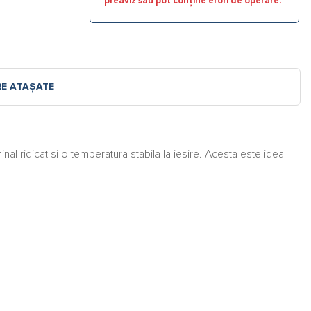
preaviz sau pot conține erori de operare.
RE ATAȘATE
al ridicat si o temperatura stabila la iesire. Acesta este ideal