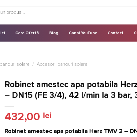
lei
Cere Ofertă
Blog
Canal YouTube
Contact
0
panouri solare
/
Accesorii panouri solare
Robinet amestec apa potabila Her
– DN15 (FE 3/4), 42 l/min la 3 bar,
432,00
lei
Robinet amestec apa potabila Herz TMV 2 – DN