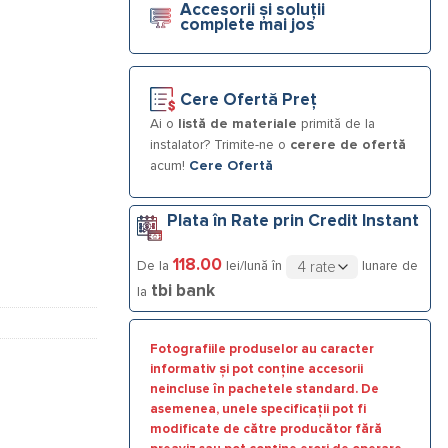
Accesorii și soluții
complete mai jos
 3/4), 42 l/min la 3 bar, 35÷60˚C
Cere Ofertă Preț
Ai o
listă de materiale
primită de la
instalator? Trimite-ne o
cerere de ofertă
acum!
Cere Ofertă
Plata în Rate prin Credit Instant
118.00
De la
lei/lună în
lunare de
tbi bank
la
Fotografiile produselor au caracter
informativ și pot conține accesorii
neincluse în pachetele standard. De
asemenea, unele specificații pot fi
modificate de către producător fără