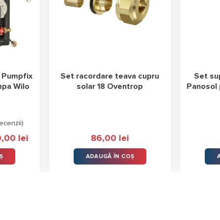
 Pumpfix
Set racordare teava cupru
Set su
pa Wilo
solar 18 Oventrop
Panosol
ecenzii
)
9,00
lei
Prețul
86,00
lei
curent
este:
Ș
ADAUGĂ ÎN COȘ
1.279,00 lei.
0 lei.