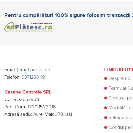
Pentru cumpărături 100% sigure folosim tranzacții
Email:
[email protected]
LINKURI UT
Telefon:
0371230119
Despre noi
Formular Ce
Cazane Centrale SRL
Produse pe
CUI: RO36579516
Reg. Com: J22/2151/2016
Modalități d
Adresă sediu: Aurel Vlaicu 78, Iași
Retragere di
Condiții pe