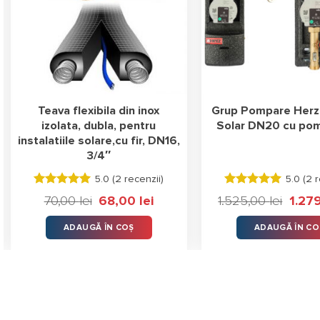
Teava flexibila din inox
Grup Pompare Herz
izolata, dubla, pentru
Solar DN20 cu pom
instalatiile solare,cu fir, DN16,
3/4″
5.0 (
2 recenzii
)
5.0 (
2 r
Evaluat la
Evaluat la
70,00
lei
Prețul
68,00
lei
Prețul
1.525,00
lei
Prețul
1.27
5.00
stele
5.00
stele
inițial
curent
inițial
din 5
din 5
a
este:
a
ADAUGĂ ÎN COȘ
ADAUGĂ ÎN CO
fost:
68,00 lei.
fost:
70,00 lei.
1.525,0