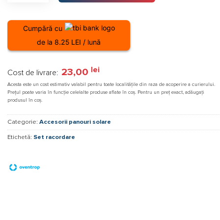
Cumpără cu
de la 8.25 LEI / lună
lei
23,00
Cost de livrare:
Acesta este un cost estimativ valabil pentru toate localitățile din raza de acoperire a curierului.
Prețul poate varia în funcție celelalte produse aflate în coș. Pentru un preț exact, adăugați
produsul în coș.
Categorie:
Accesorii panouri solare
Etichetă:
Set racordare