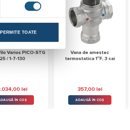
PERMITE TOATE
lo Varios PICO-STG
Vana de amestec
25 / 1-7-130
termostatica 1″F, 3 cai
2.034,00
lei
357,00
lei
ADAUGĂ ÎN COȘ
ADAUGĂ ÎN COȘ