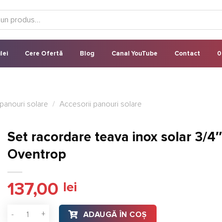
lei
Cere Ofertă
Blog
Canal YouTube
Contact
0
panouri solare
/
Accesorii panouri solare
Set racordare teava inox solar 3/4″
Oventrop
137,00
lei
Cantitate Set racordare teava inox solar 3/4" Oventrop
ADAUGĂ ÎN COȘ