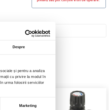
preaviz sau pot conține erori de operare.
Despre
 sociale și pentru a analiza
rmații cu privire la modul în
n urma folosirii serviciilor
Marketing