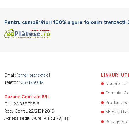
Pentru cumpărături 100% sigure folosim tranzacții
Email:
[email protected]
LINKURI UT
Telefon:
0371230119
Despre noi
Formular Ce
Cazane Centrale SRL
Produse pe
CUI: RO36579516
Reg. Com: J22/2151/2016
Modalități d
Adresă sediu: Aurel Vlaicu 78, Iași
Retragere di