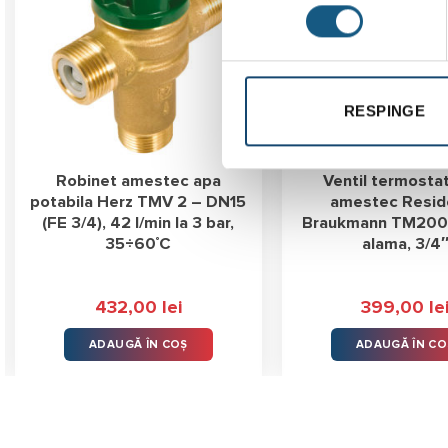
RESPINGE
Robinet amestec apa
Ventil termosta
potabila Herz TMV 2 – DN15
amestec Resid
(FE 3/4), 42 l/min la 3 bar,
Braukmann TM200 
35÷60˚C
alama, 3/4
432,00
lei
399,00
le
t
ADAUGĂ ÎN COȘ
ADAUGĂ ÎN CO
 lei.