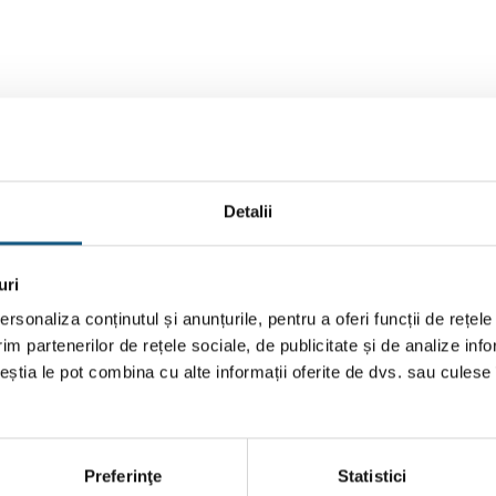
BRAND
RECENZII (0)
Detalii
ufă F ¾ FE.
uri
rsonaliza conținutul și anunțurile, pentru a oferi funcții de rețele
im partenerilor de rețele sociale, de publicitate și de analize info
ceștia le pot combina cu alte informații oferite de dvs. sau culese î
Transport
Gratuit
Preferinţe
Statistici