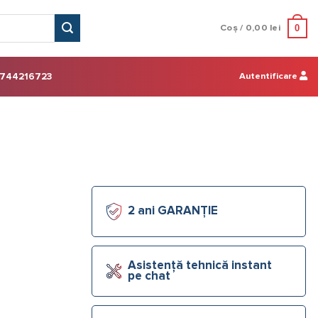
0
Coș /
0,00
lei
Autentificare
744216723
2 ani GARANȚIE
Asistență tehnică instant
pe chat