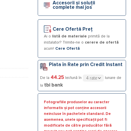
Accesorii și soluții
complete mai jos
Cere Ofertă Preț
Ai o
listă de materiale
primită de la
instalator? Trimite-ne o
cerere de ofertă
acum!
Cere Ofertă
Plata în Rate prin Credit Instant
44.25
De la
lei/lună în
lunare de
tbi bank
la
Fotografiile produselor au caracter
informativ și pot conține accesorii
neincluse în pachetele standard. De
asemenea, unele specificații pot fi
modificate de către producător fără