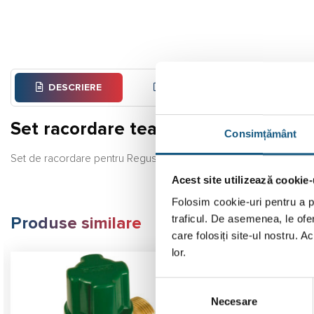
DESCRIERE
INFORMAȚII SUPLIMENTARE
Set racordare teava inox solar
Consimțământ
Set de racordare pentru Regusol DN 25 piuliță olandeză F1 și m
Acest site utilizează cookie-
Folosim cookie-uri pentru a pe
traficul. De asemenea, le ofer
Produse similare
care folosiți site-ul nostru. A
lor.
Transport
Gratuit
Selecția
Necesare
consimțământului