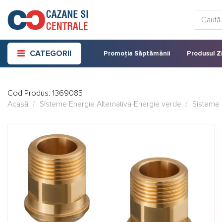
Skip
Caută:
to
content
CATEGORII
Promoția Săptămânii
Produsul Zi
Cod Produs:
1369085
Acasă
/
Sisteme Energie Alternativa-Energie verde
/
Sisteme 