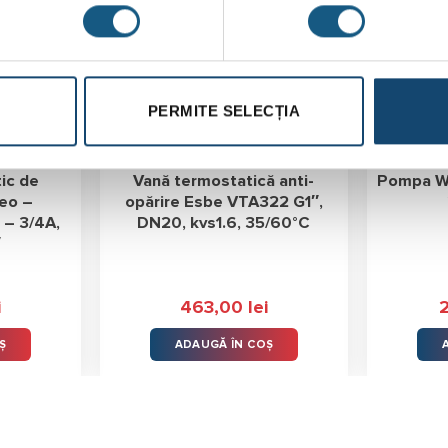
PERMITE SELECȚIA
tic de
Vană termostatică anti-
Pompa Wi
eo –
opărire Esbe VTA322 G1″,
– 3/4A,
DN20, kvs1.6, 35/60°C
″
i
463,00
lei
Ș
ADAUGĂ ÎN COȘ