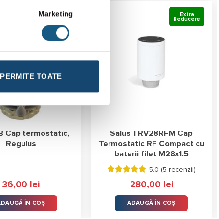
Marketing
Extra
Reducere
PERMITE TOATE
B Cap termostatic,
Salus TRV28RFM Cap
Regulus
Termostatic RF Compact cu
baterii filet M28x1.5
5.0 (
5 recenzii
)
Evaluat la
36,00
lei
280,00
lei
5.00
stele
din 5
ADAUGĂ ÎN COȘ
ADAUGĂ ÎN COȘ