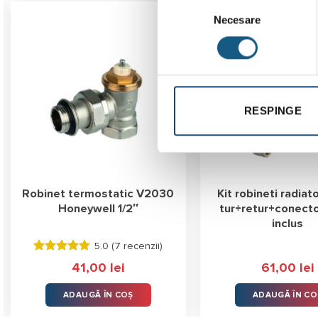
Selecția
Necesare
consimțământului
RESPINGE
Robinet termostatic V2030
Kit robineti radiato
Honeywell 1/2″
tur+retur+conecto
inclus
5.0 (
7 recenzii
)
Evaluat la
41,00
lei
61,00
lei
5.00
stele
din 5
ADAUGĂ ÎN COȘ
ADAUGĂ ÎN CO