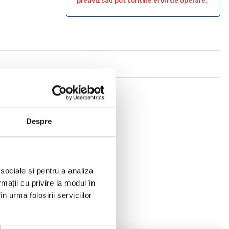
preaviz sau pot conține erori de operare.
ui.
Despre
 sociale și pentru a analiza
rmații cu privire la modul în
n urma folosirii serviciilor