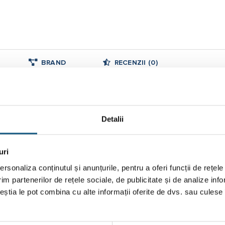
BRAND
RECENZII (0)
 izolare
axe de 50 mm, cu autoetanșare la radiator. Pentru izolarea radiatorul
Detalii
uri
rsonaliza conținutul și anunțurile, pentru a oferi funcții de rețele
im partenerilor de rețele sociale, de publicitate și de analize info
ceștia le pot combina cu alte informații oferite de dvs. sau culese î