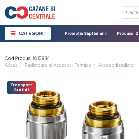
Skip
Caută:
to
content
CATEGORII
Promoția Săptămânii
Produsul Zi
Cod Produs:
1015884
Acasă
/
Radiatoare si Accesorii Termice
/
Accesorii radiator
Transport
Gratuit