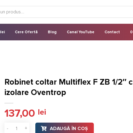
lei
Cere Ofertă
Blog
Canal YouTube
Contact
0
Robinet coltar Multiflex F ZB 1/2″ 
izolare Oventrop
137,00
lei
Cantitate Robinet coltar Multiflex F ZB 1/2" cu izolare Ovent
ADAUGĂ ÎN COȘ