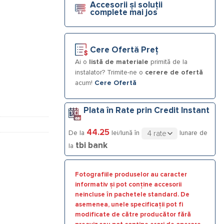
Accesorii și soluții
complete mai jos
Cere Ofertă Preț
Ai o
listă de materiale
primită de la
instalator? Trimite-ne o
cerere de ofertă
acum!
Cere Ofertă
Plata în Rate prin Credit Instant
44.25
De la
lei/lună în
lunare de
tbi bank
la
Fotografiile produselor au caracter
informativ și pot conține accesorii
neincluse în pachetele standard. De
asemenea, unele specificații pot fi
modificate de către producător fără