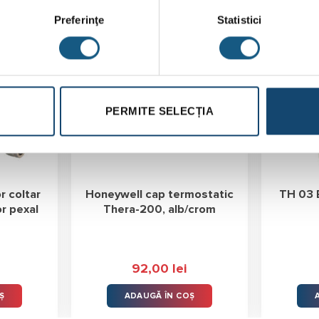
Preferinţe
Statistici
PERMITE SELECȚIA
r coltar
Honeywell cap termostatic
TH 03 
r pexal
Thera-200, alb/crom
92,00
lei
Ș
ADAUGĂ ÎN COȘ