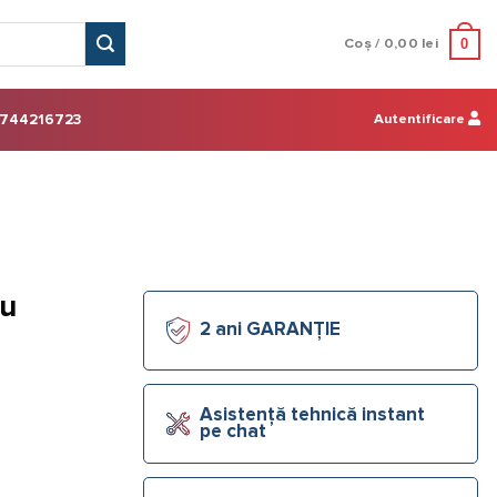
0
Coș /
0,00
lei
Autentificare
744216723
cu
2 ani GARANȚIE
Asistență tehnică instant
pe chat
rop