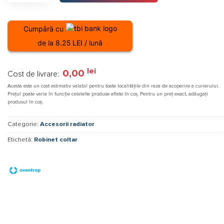
Cumpără cu
de la 8.25 LEI / lună
lei
0,00
Cost de livrare:
Acesta este un cost estimativ valabil pentru toate localitățile din raza de acoperire a curierului.
Prețul poate varia în funcție celelalte produse aflate în coș. Pentru un preț exact, adăugați
produsul în coș.
Categorie:
Accesorii radiator
Etichetă:
Robinet coltar