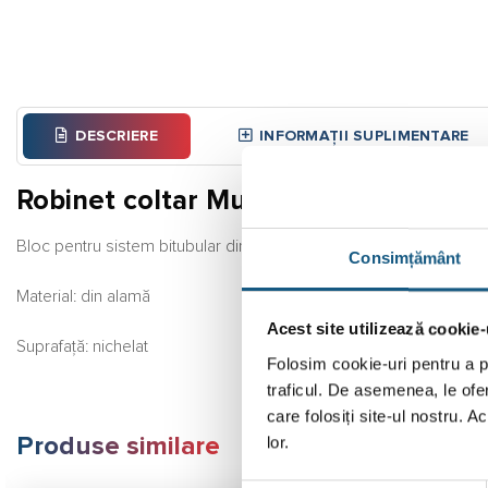
DESCRIERE
INFORMAȚII SUPLIMENTARE
Robinet coltar Multiflex F ZB 1/2″ cu
Bloc pentru sistem bitubular din alamă, nichelat, distanța dintre 
Consimțământ
Material: din alamă
Acest site utilizează cookie-
Suprafață: nichelat
Folosim cookie-uri pentru a pe
traficul. De asemenea, le ofer
care folosiți site-ul nostru. A
lor.
Produse similare