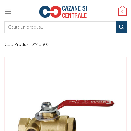
Skip
to
0
content
Caută:
Cod Produs:
DY40302