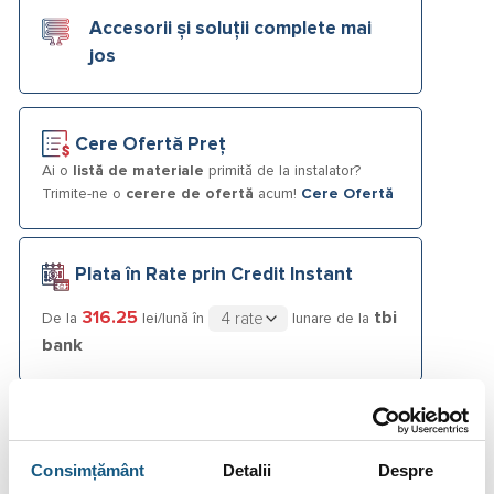
Accesorii și soluții complete mai
jos
Cere Ofertă Preț
Ai o
listă de materiale
primită de la instalator?
Trimite-ne o
cerere de ofertă
acum!
Cere Ofertă
Plata în Rate prin Credit Instant
316.25
tbi
De la
lei/lună în
lunare de la
bank
Fotografiile produselor au caracter informativ și pot
conține accesorii neincluse în pachetele standard. De
asemenea, unele specificații pot fi modificate de către
Consimțământ
Detalii
Despre
producător fără preaviz sau pot conține erori de operare.