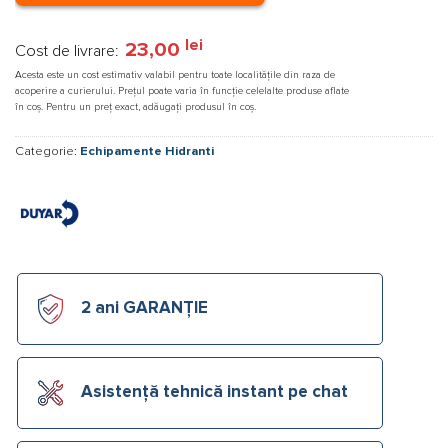
lei
23,00
Cost de livrare:
Acesta este un cost estimativ valabil pentru toate localitățile din raza de
acoperire a curierului. Prețul poate varia în funcție celelalte produse aflate
în coș. Pentru un preț exact, adăugați produsul în coș.
Categorie:
Echipamente Hidranti
2 ani GARANȚIE
Asistență tehnică instant pe chat