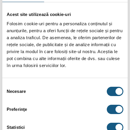
Acest site utilizează cookie-uri
Folosim cookie-uri pentru a personaliza conținutul și
anunțurile, pentru a oferi funcții de rețele sociale și pentru
DESCRIERE
a analiza traficul. De asemenea, le oferim partenerilor de
rețele sociale, de publicitate și de analize informații cu
INFORMAȚII SUPLIMENTARE
privire la modul în care folosiți site-ul nostru. Aceștia le
pot combina cu alte informații oferite de dvs. sau culese
BRAND
în urma folosirii serviciilor lor.
RECENZII (0)
FIȘIERE ATAȘATE
Selecția
Necesare
consimțământului
Robinet testare si golire instalatie sprinklere
Preferinţe
Robinetul de testare şi golire este utilizat în instalaţiile de stins
incendii pentru testarea funcţionării instalaţiei de sprinklere şi
pentru mentenanţă. Datorită diferitelor secţiuni de curgere
Statistici