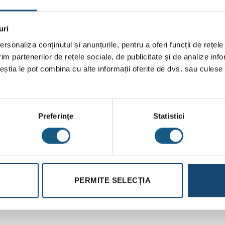
 grade celsius, iar ca și funcție de protecție este echipat cu un s
uri
rsonaliza conținutul și anunțurile, pentru a oferi funcții de rețele
im partenerilor de rețele sociale, de publicitate și de analize info
ceștia le pot combina cu alte informații oferite de dvs. sau culese î
Preferinţe
Statistici
PERMITE SELECȚIA