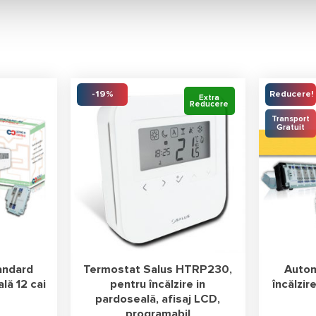
-19%
Reducere!
Extra
Reducere
Transport
Gratuit
andard
Termostat Salus HTRP230,
Autom
ală 12 cai
pentru încălzire in
încălzir
pardoseală, afisaj LCD,
programabil