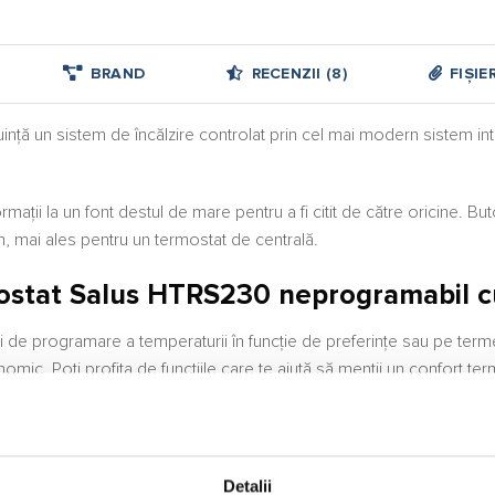
BRAND
RECENZII (8)
FIȘIE
cuință un sistem de încălzire controlat prin cel mai modern sistem i
mații la un font destul de mare pentru a fi citit de către oricine. Bu
m, mai ales pentru un termostat de centrală.
rmostat Salus HTRS230 neprogramabil c
ăți de programare a temperaturii în funcție de preferințe sau pe te
omic. Poți profita de funcțiile care te ajută să menții un confort t
l vei putea utiliza și în sisteme de răcire. Acest Termostat Salus HR
eraturilor la orice oră din zi sau noapte.
Detalii