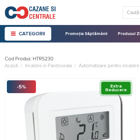
Skip
Caută:
to
content
CATEGORII
Promoția Săptămânii
Produsul Zi
Cod Produs:
HTRS230
Acasă
/
Incalzire in Pardoseala
/
Automatizare pentru incalzire
Extra
-5%
Reducere