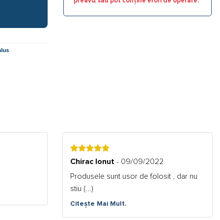
preaviz sau pot conține erori de operare.
lus
5
Chirac Ionut
- 09/09/2022
Produsele sunt usor de folosit , dar nu
stiu (...)
Citește Mai Mult.