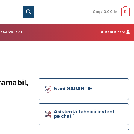
0
Coș /
0,00
lei
Autentificare
744216723
amabil,
5 ani GARANȚIE
Asistență tehnică instant
pe chat