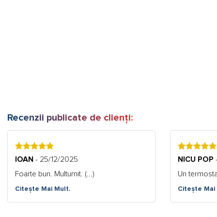
Recenzii publicate de clienți:
5
5
IOAN
- 25/12/2025
NICU POP
Foarte bun. Multumit. (...)
Un termostat 
Citește Mai Mult.
Citește Mai 