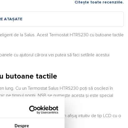
Citește toate recenziile.
RE ATAȘATE
nteligent de la Salus. Acest Termostat HTRS230 cu butoane tactile
toanele cu ajutorul cărora vei putea să faci setările acestui
u butoane tactile
rmen lung. Cu un Termostat Salus HTRS230 poți să oscilezi în
ermic pe timpul nopții. NSB se numește acesta și este special
TRS230 neprogramabil dispune de un afișaj intuitiv de tip LCD cu o
Despre