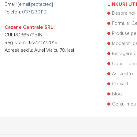
Email:
[email protected]
LINKURI UT
Telefon:
0371230119
Despre noi
Formular Ce
Cazane Centrale SRL
Produse pe
CUI: RO36579516
Reg. Com: J22/2151/2016
Modalități d
Adresă sediu: Aurel Vlaicu 78, Iași
Retragere di
Condiții pe
Asistență cli
Contact
Blog
Contul meu