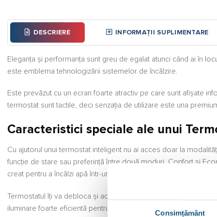
DESCRIERE
INFORMAȚII SUPLIMENTARE
Eleganța și performanța sunt greu de egalat atunci când ai în lo
este emblema tehnologizării sistemelor de încălzire.
Este prevăzut cu un ecran foarte atractiv pe care sunt afișate infor
termostat sunt tactile, deci senzația de utilizare este una premiu
Caracteristici speciale ale unui Te
Cu ajutorul unui termostat inteligent nu ai acces doar la modalit
funcție de stare sau preferință între două moduri, Confort și Econ
creat pentru a încălzi apă într-un regim de noapte.
Termostatul îți va debloca și accesul la funcții anti-îngheț, dar î
iluminare foarte eficientă pentru a se putea vizualiza valorile temp
Consimțământ