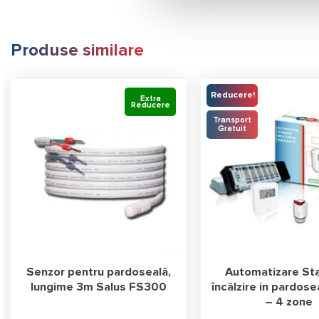
Produse similare
Reducere!
Extra
Reducere
Transport
Gratuit
Senzor pentru pardoseală,
Automatizare St
lungime 3m Salus FS300
încălzire in pardose
– 4 zone