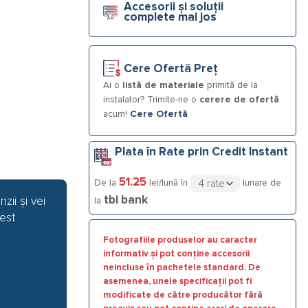
Accesorii și soluții
ne tactile
complete mai jos
Cere Ofertă Preț
Ai o
listă de materiale
primită de la
instalator? Trimite-ne o
cerere de ofertă
acum!
Cere Ofertă
Plata în Rate prin Credit Instant
51.25
De la
lei/lună în
lunare de
tbi bank
zii și vei
la
est
Fotografiile produselor au caracter
informativ și pot conține accesorii
neincluse în pachetele standard. De
asemenea, unele specificații pot fi
modificate de către producător fără