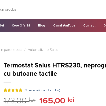
lei
Cere Ofertă
Blog
Canal YouTube
Contact
0
 in pardoseala
/
Automatizare Salus
Termostat Salus HTRS230, neprogr
cu butoane tactile
(
8
recenzii ale clientilor)
Evaluat la
8
Prețul
Prețul
173,00
lei
165,00
lei
5.00
din 5
pe baza a
inițial
curent