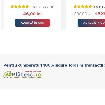
4.9 (
17 recenzii
)
5.0 (
1 r
Evaluat la
Evaluat la
46,00
lei
1.880,00
lei
Prețul
1.52
4.88
stele
5.00
stele
inițial
din 5
din 5
a
ADAUGĂ ÎN COȘ
ADAUGĂ ÎN CO
.
fost:
1.880,0
Pentru cumpărături 100% sigure folosim tranzacții