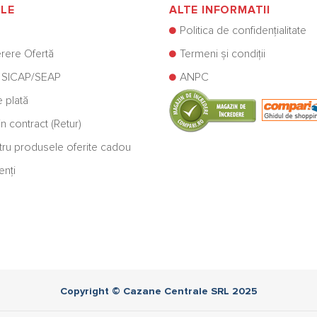
ILE
ALTE INFORMATII
Politica de confidențialitate
rere Ofertă
Termeni și condiții
 SICAP/SEAP
ANPC
e plată
n contract (Retur)
ntru produsele oferite cadou
enți
Copyright © Cazane Centrale SRL 2025