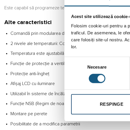
Este capabil să programeze temperatura până la un maxim de 35 de
Acest site utilizează cookie-
Alte caracteristici
Folosim cookie-uri pentru a pe
traficul. De asemenea, le ofer
Comandă prin modularea duratei impulsurilor (PWM)
care folosiți site-ul nostru. A
2 nivele ale temperaturii: Confort, Economie
lor.
Temperatura este ajustabilă
Selecția
Funcție de protecție a ventilelor (antigripare)
Necesare
consimțământului
Protecție anti-îngheț
Afișaj LCD cu iluminare
Utilizabil în sisteme de încălzire sau răcire
Funcție NSB (Regim de noapte)
RESPINGE
Montare pe perete
Posibilitate de a modifica parametrii