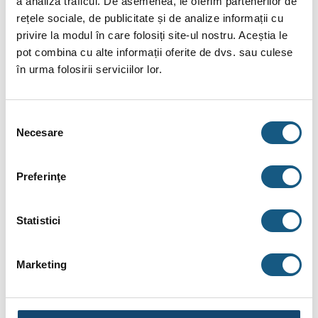
a analiza traficul. De asemenea, le oferim partenerilor de
238.56
De la
lei/lună în
lunare de la
rețele sociale, de publicitate și de analize informații cu
tbi bank
privire la modul în care folosiți site-ul nostru. Aceștia le
pot combina cu alte informații oferite de dvs. sau culese
în urma folosirii serviciilor lor.
Fotografiile produselor au caracter informativ și pot
conține accesorii neincluse în pachetele standard. De
asemenea, unele specificații pot fi modificate de către
Selecția
producător fără preaviz sau pot conține erori de operare.
Necesare
consimțământului
Preferinţe
DESCRIERE
Statistici
INFORMAȚII SUPLIMENTARE
Marketing
BRAND
RECENZII (0)