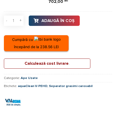
lei
702,00
Cantitate Separator grasimi carosabil, aquaClean V-PEHD sub
ADAUGĂ ÎN COȘ
Cumpără cu
începând de la 238.56 LEI
Calculează cost livrare
.
Categorie:
Ape Uzate
Etichete:
aquaClean V-PEHD
,
Separator grasimi carosabil