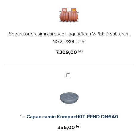
carosabil,
aquaClean
V-
PEHD
Separator grasimi carosabil, aquaClean V-PEHD subteran,
subteran,
NG2, 780L, 2l/s
NG2,
780L,
lei
7.309,00
2l/s
Capac
camin
KompactKIT
PEHD
DN640
1
×
Capac camin KompactKIT PEHD DN640
lei
356,00