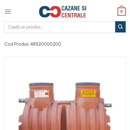
Skip
to
0
content
Caută:
Cod Produs:
48920000200