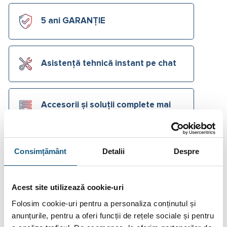
5 ani GARANȚIE
Asistență tehnică instant pe chat
Accesorii și soluții complete mai
jos
Consimțământ
Detalii
Despre
Cere Ofertă Preț
Ai o
listă de materiale
primită de la instalator?
Trimite-ne o
cerere de ofertă
acum!
Cere Ofertă
Acest site utilizează cookie-uri
Folosim cookie-uri pentru a personaliza conținutul și
anunțurile, pentru a oferi funcții de rețele sociale și pentru
Plata în Rate prin Credit Instant