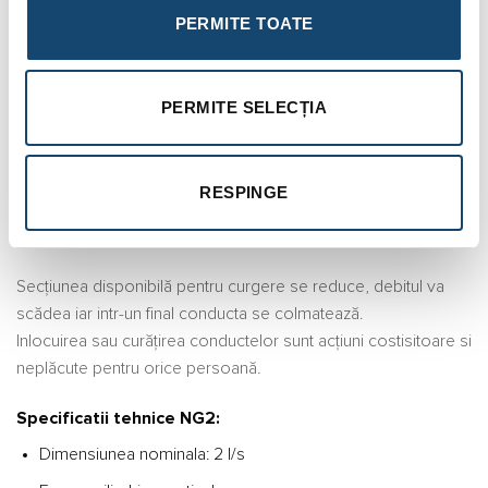
PERMITE TOATE
Separator grasimi carosabil aquaClean V-PEHD
subteran NG2
Grăsimile din apele uzate se depun pe pereţii interiori ai
PERMITE SELECȚIA
conductelor de canalizare. În timp, se formează acizi grasi
care atacă conductele.
Grăsimile si uleiurile organice din apele menajere sunt
RESPINGE
insolubile in apă si formează în timp depozite pe suprafaţa
pereţilor conductelor.
Secţiunea disponibilă pentru curgere se reduce, debitul va
scădea iar intr-un final conducta se colmatează.
Inlocuirea sau curăţirea conductelor sunt acţiuni costisitoare si
neplăcute pentru orice persoană.
Specificatii tehnice NG2:
Dimensiunea nominala: 2 l/s