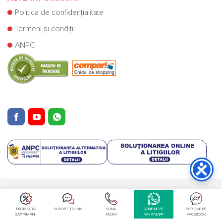
Politica de confidențialitate
Termeni și condiții
ANPC
Copyright © Cazane Centrale SRL 2025
PROMOȚIA
SUPORT TEHNIC
SUNĂ
SCRIE-NE PE
SCRIE-NE PE
SĂPTĂMÂNII
ACUM
WHATSAPP
FACEBOOK
Retragere din contract