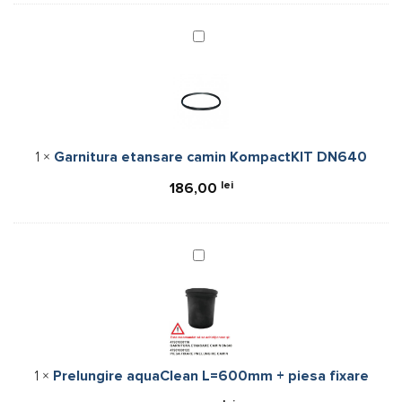
Garnitura
etansare
camin
KompactKIT
DN640
1
×
Garnitura etansare camin KompactKIT DN640
lei
186,00
Prelungire
aquaClean
L=600mm
+
piesa
fixare
1
×
Prelungire aquaClean L=600mm + piesa fixare