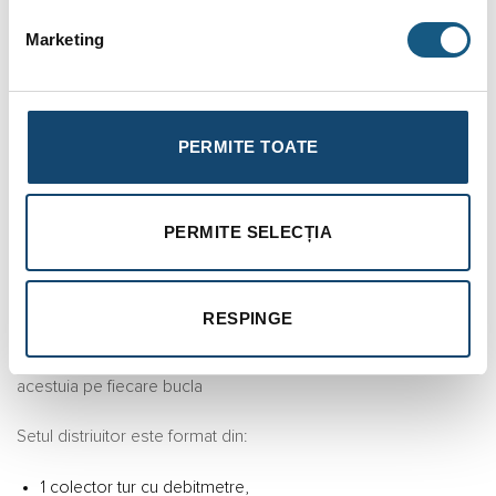
Marketing
RECENZII (0)
Distribuitor incalzire in pardoseala din alama, Fornara,
cu debitmetre, 2 cai, 1″
PERMITE TOATE
Set distribuitor tur-retur cu debitmetru (1″: 0-2,5 l/min*) pe
distribuitorul tur si insertie termostatabila pentru distribuitorul
retur ,console si conexiuni EK.
PERMITE SELECȚIA
Sistemelele de distributie sunt elemente de maxima
importanta intr-o importanta in orice instalatie de incalzire in
RESPINGE
pardoseala. Rolul principal consta in asigurararea distributiei
agentului termic in suprafata radianta si regularizarea debitelor
acestuia pe fiecare bucla
Setul distriuitor este format din:
1 colector tur cu debitmetre,