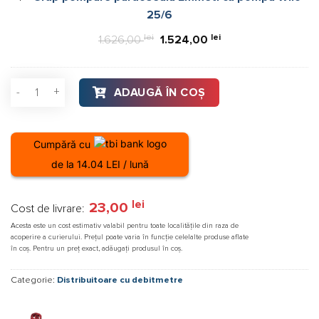
25/6
25/6
lei
Prețul
lei
Prețul
1.626,00
1.524,00
inițial
curent
a
este:
Cantitate Distribuitor încălzire in pardoseală din alama, Forna
ADAUGĂ ÎN COȘ
fost:
1.524,00 lei.
1.626,00 lei.
Cumpără cu
de la 14.04 LEI / lună
lei
23,00
Cost de livrare:
Acesta este un cost estimativ valabil pentru toate localitățile din raza de
acoperire a curierului. Prețul poate varia în funcție celelalte produse aflate
în coș. Pentru un preț exact, adăugați produsul în coș.
Categorie:
Distribuitoare cu debitmetre