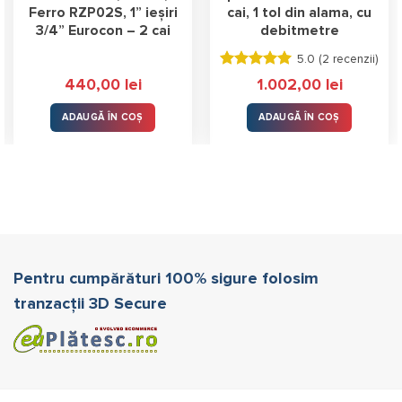
Ferro RZP02S, 1” ieșiri
cai, 1 tol din alama, cu
3/4” Eurocon – 2 cai
debitmetre
5.0 (
2 recenzii
)
Evaluat la
440,00
lei
1.002,00
lei
5.00
stele
din 5
ADAUGĂ ÎN COȘ
ADAUGĂ ÎN COȘ
Pentru cumpărături 100% sigure folosim
tranzacții 3D Secure