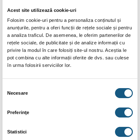
Acest site utilizează cookie-uri
Plata în Rate prin Credit Instant
Folosim cookie-uri pentru a personaliza conținutul și
85.00
tbi
De la
lei/lună în
lunare de la
anunțurile, pentru a oferi funcții de rețele sociale și pentru
bank
a analiza traficul. De asemenea, le oferim partenerilor de
rețele sociale, de publicitate și de analize informații cu
privire la modul în care folosiți site-ul nostru. Aceștia le
Fotografiile produselor au caracter informativ și pot
pot combina cu alte informații oferite de dvs. sau culese
conține accesorii neincluse în pachetele standard. De
în urma folosirii serviciilor lor.
asemenea, unele specificații pot fi modificate de către
producător fără preaviz sau pot conține erori de operare.
Selecția
Necesare
consimțământului
Preferinţe
DESCRIERE
INFORMAȚII SUPLIMENTARE
Statistici
BRAND