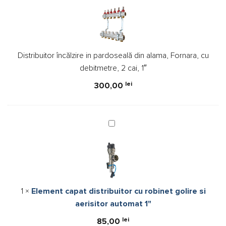
in
pardoseală
din
alama,
Distribuitor încălzire in pardoseală din alama, Fornara, cu
Fornara,
debitmetre, 2 cai, 1″
cu
debitmetre,
lei
300,00
2
cai,
1″
Element
capat
distribuitor
cu
robinet
golire
1
×
Element capat distribuitor cu robinet golire si
si
aerisitor automat 1"
aerisitor
automat
lei
85,00