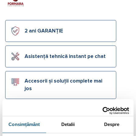
2 ani GARANȚIE
Asistență tehnică instant pe chat
Accesorii și soluții complete mai
jos
Cere Ofertă Preț
Ai o
listă de materiale
primită de la instalator?
Consimțământ
Detalii
Despre
Trimite-ne o
cerere de ofertă
acum!
Cere Ofertă