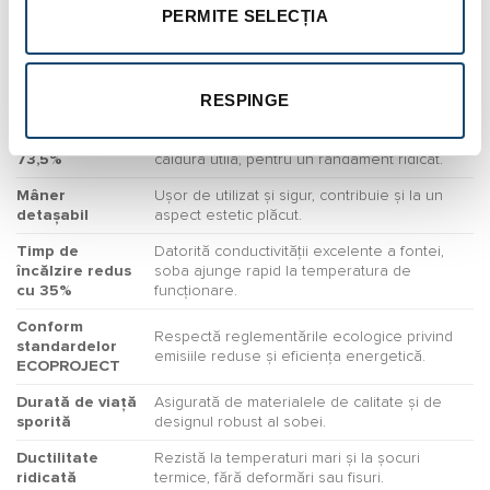
nominală: 10,5
PERMITE SELECȚIA
până la 105 m² în condiții optime.
kW
Pereți dubli
Asigură o distribuție uniformă și eficientă a
(posterior și
căldurii în întreaga încăpere.
RESPINGE
laterali)
Eficiență de
Transformă 73,5% din energia lemnului în
73,5%
căldură utilă, pentru un randament ridicat.
Mâner
Ușor de utilizat și sigur, contribuie și la un
detașabil
aspect estetic plăcut.
Timp de
Datorită conductivității excelente a fontei,
încălzire redus
soba ajunge rapid la temperatura de
cu 35%
funcționare.
Conform
Respectă reglementările ecologice privind
standardelor
emisiile reduse și eficiența energetică.
ECOPROJECT
Durată de viață
Asigurată de materialele de calitate și de
sporită
designul robust al sobei.
Ductilitate
Rezistă la temperaturi mari și la șocuri
ridicată
termice, fără deformări sau fisuri.