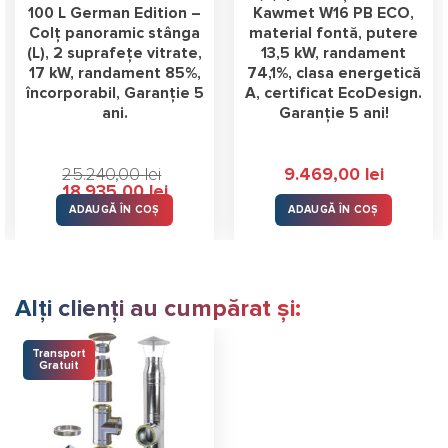
100 L German Edition –
Kawmet W16 PB ECO,
Colț panoramic stânga
material fontă, putere
(L), 2 suprafețe vitrate,
13,5 kW, randament
17 kW, randament 85%,
74,1%, clasa energetică
încorporabil, Garanție 5
A, certificat EcoDesign.
ani.
Garanție 5 ani!
25.240,00
lei
9.469,00
lei
Prețul
Prețul
18.935,00
lei
inițial
curent
ADAUGĂ ÎN COȘ
ADAUGĂ ÎN COȘ
a
este:
lei.
fost:
18.935,00 lei.
25.240,00 lei.
Alți clienți au cumpărat și:
Transport
Gratuit