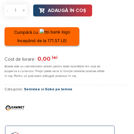
mm
Cantitate Sobă din fontă, KAWMET P7 ECO cu ușă laterală drea
ADAUGĂ ÎN COȘ
izolatie
din
vata
Cumpără cu
bazaltica
începând de la 171.57 LEI
lei
0,00
Cost de livrare:
Acesta este un cost estimativ valabil pentru toate localitățile din raza de
acoperire a curierului. Prețul poate varia în funcție celelalte produse aflate
în coș. Pentru un preț exact, adăugați produsul în coș.
Categorie:
Seminee si Sobe pe lemne