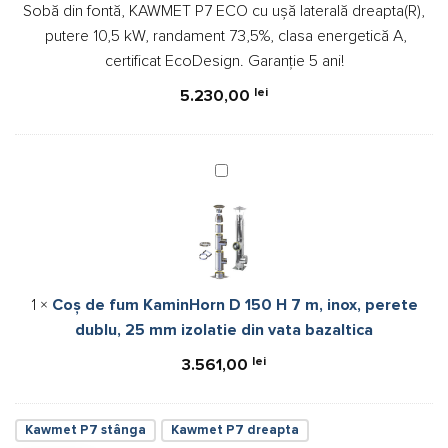
Sobă din fontă, KAWMET P7 ECO cu ușă laterală dreapta(R),
cu
putere 10,5 kW, randament 73,5%, clasa energetică A,
ușă
certificat EcoDesign. Garanție 5 ani!
laterală
dreapta(R),
lei
5.230,00
putere
10,5
kW,
Coș
randament
de
73,5%,
fum
clasa
KaminHorn
energetică
D
A,
150
certificat
1
×
Coș de fum KaminHorn D 150 H 7 m, inox, perete
H
EcoDesign.
dublu, 25 mm izolatie din vata bazaltica
7
Garanție
m,
5
lei
3.561,00
inox,
ani!
perete
dublu,
Kawmet P7 stânga
Kawmet P7 dreapta
25