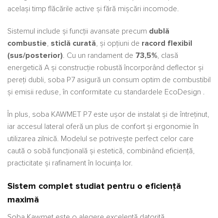
același timp flăcările active și fără mișcări incomode.
Sistemul include și funcții avansate precum
dublă
combustie
,
sticlă curată
, și opțiuni de
racord flexibil
(sus/posterior)
. Cu un randament de
73,5%
, clasă
energetică A și construcție robustă încorporând deflector și
pereți dubli, soba P7 asigură un consum optim de combustibil
și emisii reduse, în conformitate cu standardele EcoDesign .
În plus, soba KAWMET P7 este ușor de instalat și de întreținut,
iar accesul lateral oferă un plus de confort și ergonomie în
utilizarea zilnică. Modelul se potrivește perfect celor care
caută o sobă funcțională și estetică, combinând eficiență,
practicitate și rafinament în locuința lor.
Sistem complet studiat pentru o eficiență
maximă
Soba Kawmet este o alegere excelentă datorită