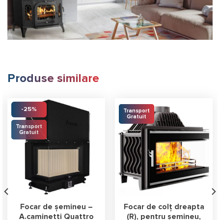
Produse similare
-25%
Transport
Gratuit
Transport
Gratuit
Focar de șemineu –
Focar de colț dreapta
A.caminetti Quattro
(R), pentru șemineu,