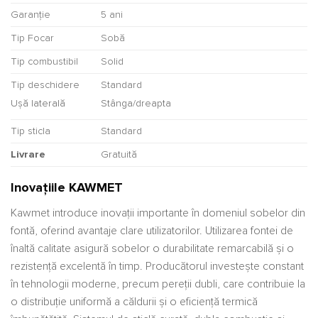
Garanție
5 ani
Tip Focar
Sobă
Tip combustibil
Solid
Tip deschidere
Standard
Ușă laterală
Stânga/dreapta
Tip sticla
Standard
Livrare
Gratuită
Inovațiile KAWMET
Kawmet introduce inovații importante în domeniul sobelor din
fontă, oferind avantaje clare utilizatorilor. Utilizarea fontei de
înaltă calitate asigură sobelor o durabilitate remarcabilă și o
rezistență excelentă în timp. Producătorul investește constant
în tehnologii moderne, precum pereții dubli, care contribuie la
o distribuție uniformă a căldurii și o eficiență termică