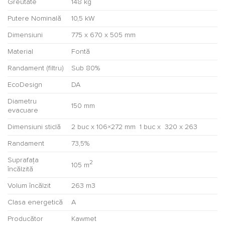
Greutate
148 kg
Putere Nominală
10,5 kW
Dimensiuni
775 x 670 x 505 mm
Material
Fontă
Randament (filtru)
Sub 80%
EcoDesign
DA
Diametru
150 mm
evacuare
Dimensiuni sticlă
2 buc x 106×272 mm 1 buc x 320 x 263
Randament
73,5%
Suprafața
2
105 m
încălzită
Volum încălzit
263 m3
Clasa energetică
A
Producător
Kawmet