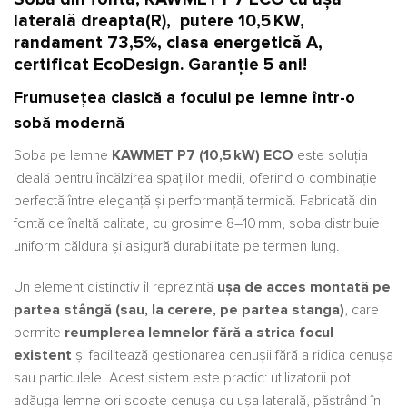
laterală dreapta(R), putere 10,5 KW,
randament 73,5%, clasa energetică A,
certificat EcoDesign. Garanție 5 ani!
Frumusețea clasică a focului pe lemne într-o
sobă modernă
Soba pe lemne
KAWMET P7 (10,5 kW) ECO
este soluția
ideală pentru încălzirea spațiilor medii, oferind o combinație
perfectă între eleganță și performanță termică. Fabricată din
fontă de înaltă calitate, cu grosime 8–10 mm, soba distribuie
uniform căldura și asigură durabilitate pe termen lung.
Un element distinctiv îl reprezintă
ușa de acces montată pe
partea stângă (sau, la cerere, pe partea stanga)
, care
permite
reumplerea lemnelor fără a strica focul
existent
și facilitează gestionarea cenușii fără a ridica cenușa
sau particulele. Acest sistem este practic: utilizatorii pot
adăuga lemne ori scoate cenușa cu ușa laterală, păstrând în