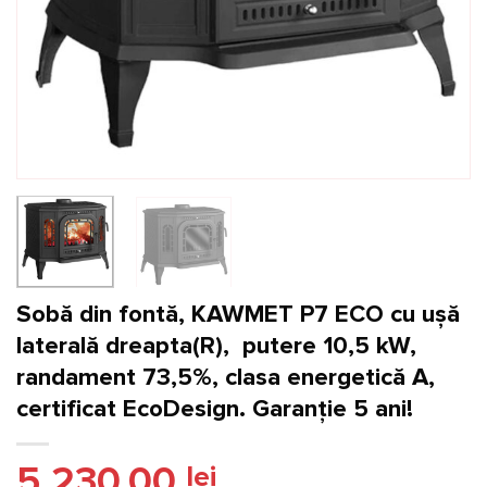
Sobă din fontă, KAWMET P7 ECO cu ușă
laterală dreapta(R), putere 10,5 kW,
randament 73,5%, clasa energetică A,
certificat EcoDesign. Garanție 5 ani!
5.230,00
lei