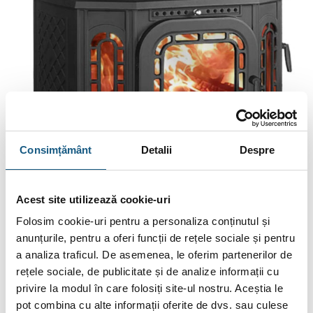
Consimțământ
Detalii
Despre
Acest site utilizează cookie-uri
Folosim cookie-uri pentru a personaliza conținutul și
anunțurile, pentru a oferi funcții de rețele sociale și pentru
a analiza traficul. De asemenea, le oferim partenerilor de
Caracteristică
Descriere
rețele sociale, de publicitate și de analize informații cu
Posibilitate de conectare la coșul de fum prin
privire la modul în care folosiți site-ul nostru. Aceștia le
Opțiune de
partea de sus sau din spate, pentru o
racord
pot combina cu alte informații oferite de dvs. sau culese
instalare flexibilă.