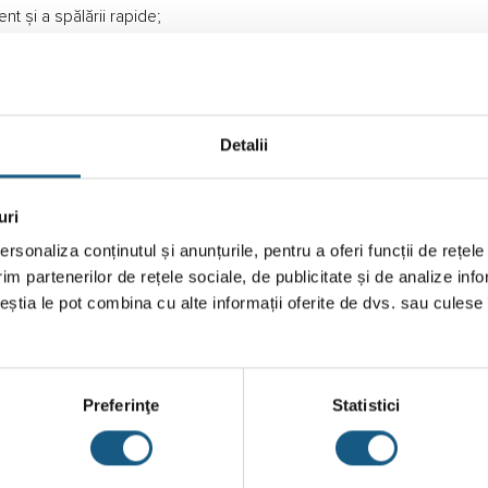
t și a spălării rapide;
ea capacității de dedurizare al rășinii;
relucrat;
Detalii
uri
rsonaliza conținutul și anunțurile, pentru a oferi funcții de rețele
im partenerilor de rețele sociale, de publicitate și de analize info
ceștia le pot combina cu alte informații oferite de dvs. sau culese î
Preferinţe
Statistici