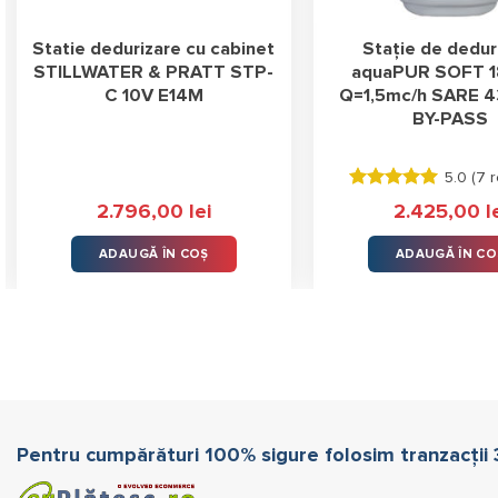
Statie dedurizare cu cabinet
Stație de dedur
STILLWATER & PRATT STP-
aquaPUR SOFT 1
C 10V E14M
Q=1,5mc/h SARE 
BY-PASS
5.0 (
7 r
Evaluat la
2.796,00
lei
2.425,00
l
5.00
stele
din 5
ADAUGĂ ÎN COȘ
ADAUGĂ ÎN CO
Pentru cumpărături 100% sigure folosim tranzacții