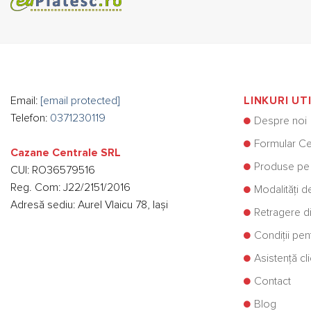
Email:
[email protected]
LINKURI UT
Telefon:
0371230119
Despre noi
Formular Ce
Cazane Centrale SRL
Produse pe
CUI: RO36579516
Reg. Com: J22/2151/2016
Modalități d
Adresă sediu: Aurel Vlaicu 78, Iași
Retragere di
Condiții pe
Asistență cli
Contact
Blog