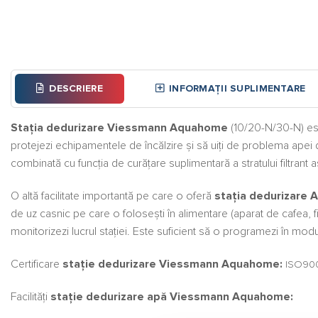
DESCRIERE
INFORMAȚII SUPLIMENTARE
Stația dedurizare
Viessmann Aquahome
(10/20-N/30-N) est
protejezi echipamentele de încălzire și să uiți de problema apei
combinată cu funcția de curățare suplimentară a stratului filtrant 
O altă facilitate importantă pe care o oferă
stația dedurizare
de uz casnic pe care o folosești în alimentare (aparat de cafea, fi
monitorizezi lucrul stației. Este suficient să o programezi în modul
Certificare
stație dedurizare Viessmann Aquahome:
ISO900
Facilități
stație dedurizare apă
Viessmann Aquahome: