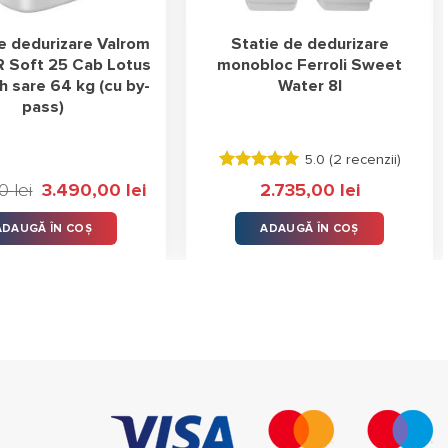
e dedurizare Valrom
Statie de dedurizare
 Soft 25 Cab Lotus
monobloc Ferroli Sweet
 sare 64 kg (cu by-
Water 8l
pass)
5.0 (
2 recenzii
)
Evaluat la
00
lei
Prețul
3.490,00
lei
Prețul
2.735,00
lei
5.00
stele
inițial
curent
din 5
a
este:
ADAUGĂ ÎN COȘ
ADAUGĂ ÎN COȘ
fost:
3.490,00 lei.
3.854,00 lei.