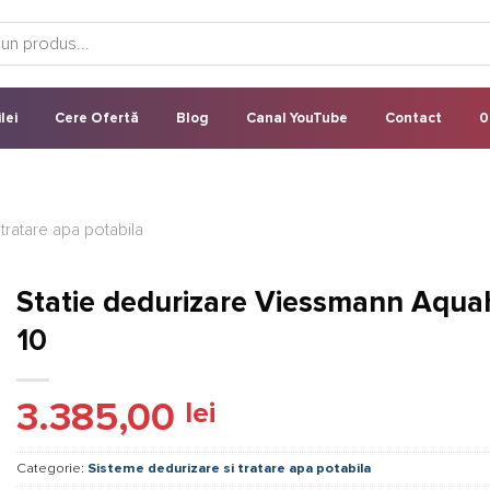
lei
Cere Ofertă
Blog
Canal YouTube
Contact
0
tratare apa potabila
Statie dedurizare Viessmann Aqu
10
3.385,00
lei
Categorie:
Sisteme dedurizare si tratare apa potabila