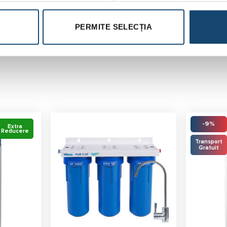
PERMITE SELECȚIA
m
-9%
Extra
Reducere
Transport
Gratuit