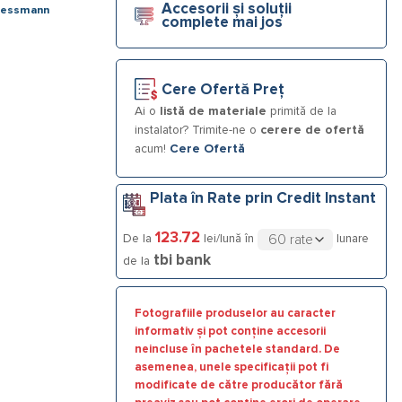
Accesorii și soluții
iessmann
complete mai jos
Cere Ofertă Preț
Ai o
listă de materiale
primită de la
instalator? Trimite-ne o
cerere de ofertă
acum!
Cere Ofertă
Plata în Rate prin Credit Instant
123.72
De la
lei/lună în
lunare
tbi bank
de la
Fotografiile produselor au caracter
informativ și pot conține accesorii
neincluse în pachetele standard. De
asemenea, unele specificații pot fi
modificate de către producător fără