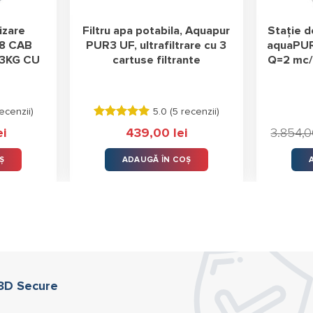
izare
Filtru apa potabila, Aquapur
Stație d
8 CAB
PUR3 UF, ultrafiltrare cu 3
aquaPUR
43KG CU
cartuse filtrante
Q=2 mc/h
ecenzii
)
5.0 (
5 recenzii
)
Evaluat la
ei
439,00
lei
3.854,
5.00
stele
din 5
Ș
ADAUGĂ ÎN COȘ
 3D Secure