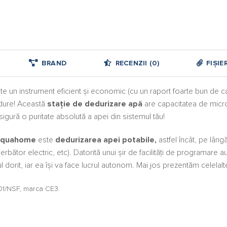
BRAND
RECENZII (0)
FIȘIE
e un instrument eficient și economic (cu un raport foarte bun de ca
 dure! Această
stație de dedurizare apă
are capacitatea de microf
asigură o puritate absolută a apei din sistemul tău!
 Aquahome
este
dedurizarea apei potabile,
astfel încât, pe lân
erbător electric, etc). Datorită unui șir de facilități de programare 
 dorit, iar ea își va face lucrul autonom. Mai jos prezentăm celelalte 
1/NSF, marca CE3.