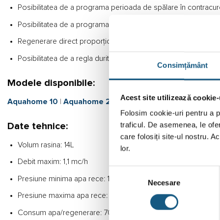
Posibilitatea de a programa perioada de spălare în contracuren
Posibilitatea de a programa regenerarea automată după epuizar
Regenerare direct proporțională în raport cu volumul de apă p
Posibilitatea de a regla duritatea reziduală.
Consimțământ
Modele disponibile:
Acest site utilizează cookie-
Aquahome 10
|
Aquahome 20-N
|
Aquahome 30-N
Folosim cookie-uri pentru a pe
traficul. De asemenea, le ofer
Date tehnice:
care folosiți site-ul nostru. A
Volum rasina: 14L
lor.
Debit maxim: 1,1 mc/h
Selecția
Presiune minima apa rece: 1,4 bari
Necesare
consimțământului
Presiune maxima apa rece: 8 bari
Consum apa/regenerare: 70-80L