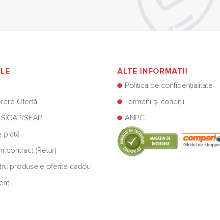
ILE
ALTE INFORMATII
Politica de confidențialitate
rere Ofertă
Termeni și condiții
 SICAP/SEAP
ANPC
e plată
n contract (Retur)
ntru produsele oferite cadou
enți