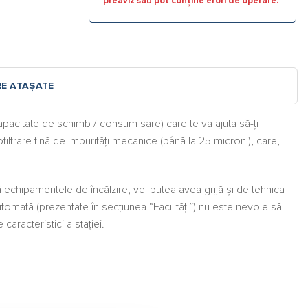
preaviz sau pot conține erori de operare.
RE ATAȘATE
pacitate de schimb / consum sare) care te va ajuta să-ți
iltrare fină de impurități mecanice (până la 25 microni), care,
gă echipamentele de încălzire, vei putea avea grijă și de tehnica
automată (prezentate în secțiunea “Facilități”) nu este nevoie să
caracteristici a stației.