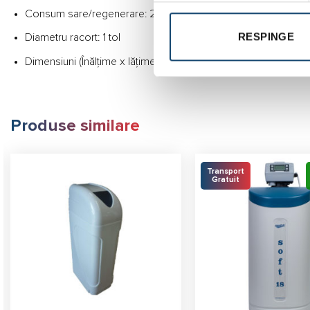
Consum sare/regenerare: 2,3kg
RESPINGE
Diametru racort: 1 tol
Dimensiuni (Înălțime x lățime x adâncime): 650x300x480 m
Produse similare
Transport
Gratuit