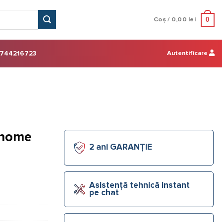
0
Coș /
0,00
lei
Autentificare
744216723
ahome
2 ani GARANȚIE
Asistență tehnică instant
pe chat