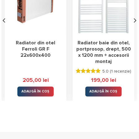
Radiator din otel
Radiator baie din otel,
Ferroli GR F
portprosop, drept, 500
22x600x400
x 1200 mm + accesorii
montaj
5.0 (
1 recenzie
)
Evaluat la
205,00
lei
199,00
lei
5.00
stele
din 5
ADAUGĂ ÎN COȘ
ADAUGĂ ÎN COȘ