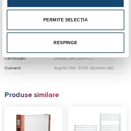
Lungime colac
50 m
Modul de vânzare
Multiplu de 10 m
PERMITE SELECȚIA
Presiune maximă de
10 bar
lucru
RESPINGE
Temperatura maximă
90°C
de lucru
Certificări
DVGW, DIN CERTCO
Culoare
Argintiu RAL 9006 (aluminiu alb)
Produse similare