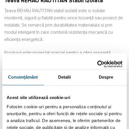
Teava REHAU RAUTITAN Stabil Izolata
Țeava REHAU RAUTITAN stabil izolată este o soluție
modernă, sigură și fiabilă pentru orice locuință sau proiect de
instalații. Se remarcă prin durabilitatea materialului și prin
modul inteligent în care combină rezistența mecanică cu
eficiența energetică.
Produsul este proiectat special pentru a oferi siguranță
deplină în utilizare, fiind potrivit atât pentru instalațiile de apă
potabilă, cât și pentru cele de încălzire. Stratul de izolație
asigură protecție împotriva pierderilor de căldură și contribuie
Consimțământ
Detalii
Despre
la un consum energetic optimizat, ceea ce aduce economie
și confort pe termen lung.
Acest site utilizează cookie-uri
Un mare avantaj al sistemului RAUTITAN este că oferă o
Folosim cookie-uri pentru a personaliza conținutul și
etanșeitate perfectă, eliminând riscul scurgerilor. Fiecare
anunțurile, pentru a oferi funcții de rețele sociale și pentru
conexiune devine permanentă și sigură, datorită tehnologiei
a analiza traficul. De asemenea, le oferim partenerilor de
inovatoare cu manson alunecător. În plus, materialele robuste
rețele sociale, de publicitate și de analize informații cu