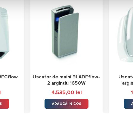
WECflow
Uscator de maini BLADEflow-
Uscato
2 argintiu 1650W
argi
i
4.535,00
lei
Ș
ADAUGĂ ÎN COȘ