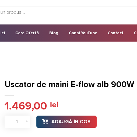
lei
Cere Ofertă
Blog
Canal YouTube
Contact
0
Uscator de maini E-flow alb 900W
1.469,00
lei
Cantitate Uscator de maini E-flow alb 900W
ADAUGĂ ÎN COȘ