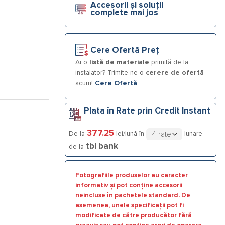
Accesorii și soluții
complete mai jos
Cere Ofertă Preț
Ai o
listă de materiale
primită de la
instalator? Trimite-ne o
cerere de ofertă
acum!
Cere Ofertă
Plata în Rate prin Credit Instant
377.25
De la
lei/lună în
lunare
tbi bank
de la
Fotografiile produselor au caracter
informativ și pot conține accesorii
neincluse în pachetele standard. De
asemenea, unele specificații pot fi
modificate de către producător fără