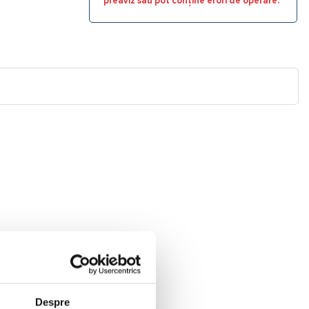
preaviz sau pot conține erori de operare.
Despre