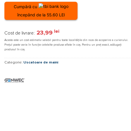
Cumpără cu
începând de la 55.60 LEI
lei
23,99
Cost de livrare:
Acesta este un cost estimativ valabil pentru toate localitățile din raza de acoperire a curierului.
Prețul poate varia în funcție celelalte produse aflate în coș. Pentru un preț exact, adăugați
produsul în coș.
Categorie:
Uscatoare de maini