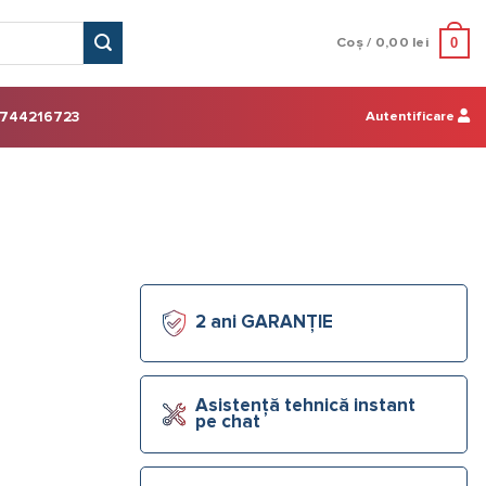
0
Coș /
0,00
lei
Autentificare
744216723
2 ani GARANȚIE
Asistență tehnică instant
pe chat