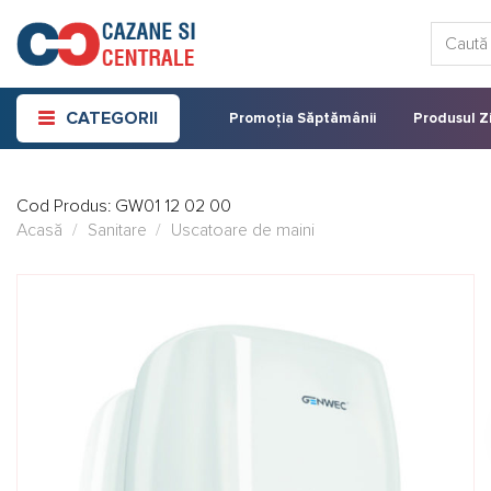
Skip
Caută:
to
content
CATEGORII
Promoția Săptămânii
Produsul Zi
Cod Produs:
GW01 12 02 00
Acasă
/
Sanitare
/
Uscatoare de maini