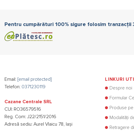
Pentru cumpărături 100% sigure folosim tranzacții
Email:
[email protected]
LINKURI UT
Telefon:
0371230119
Despre noi
Formular Ce
Cazane Centrale SRL
Produse pe
CUI: RO36579516
Reg. Com: J22/2151/2016
Modalități d
Adresă sediu: Aurel Vlaicu 78, Iași
Retragere di