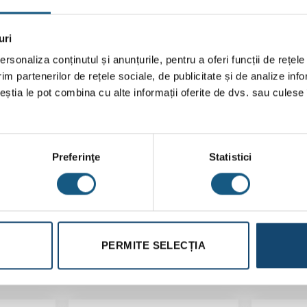
uri
rsonaliza conținutul și anunțurile, pentru a oferi funcții de rețele
140 m³/h
im partenerilor de rețele sociale, de publicitate și de analize info
ceștia le pot combina cu alte informații oferite de dvs. sau culese î
650 W
250 W
900 W
Preferinţe
Statistici
230 km/h
Da
287 x 205 x 1
PERMITE SELECȚIA