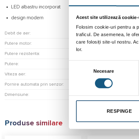
LED albastru incorporat
Acest site utilizează cookie-
design modern
Folosim cookie-uri pentru a pe
Debit de aer:
traficul. De asemenea, le ofer
care folosiți site-ul nostru. A
Putere motor:
lor.
Putere rezistenta:
Selecția
Putere:
Necesare
consimțământului
Viteza aer:
Pornire automata prin senzor:
Dimensiune:
RESPINGE
Produse similare