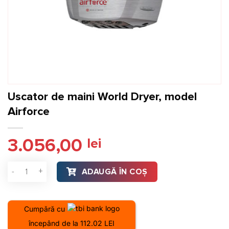
Uscator de maini World Dryer, model
Airforce
3.056,00
lei
Cantitate Uscator de maini World Dryer, model Airforce
ADAUGĂ ÎN COȘ
Cumpără cu
începând de la 112.02 LEI