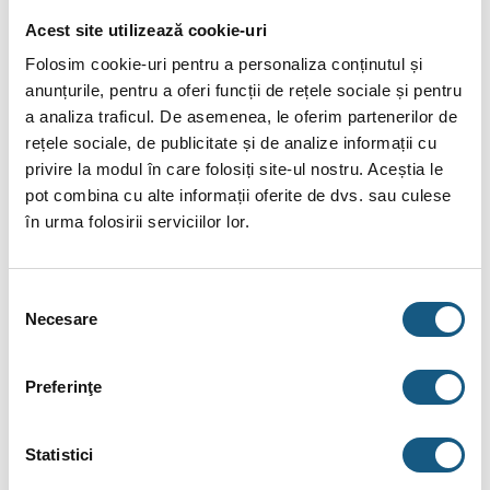
asemenea, unele specificații pot fi modificate de către
Acest site utilizează cookie-uri
producător fără preaviz sau pot conține erori de operare.
Folosim cookie-uri pentru a personaliza conținutul și
anunțurile, pentru a oferi funcții de rețele sociale și pentru
a analiza traficul. De asemenea, le oferim partenerilor de
rețele sociale, de publicitate și de analize informații cu
privire la modul în care folosiți site-ul nostru. Aceștia le
DESCRIERE
pot combina cu alte informații oferite de dvs. sau culese
INFORMAȚII SUPLIMENTARE
în urma folosirii serviciilor lor.
BRAND
Selecția
RECENZII (0)
Necesare
consimțământului
Uscator de maini World Dryer, model Airforce,
Preferinţe
actionare cu senzor, antivandalism, destinat
locatiilor cu trafic intens
Statistici
Disponibil cu finisaj satinat, lucios, grosime 3 mm.