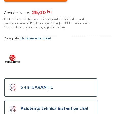
lei
25,00
Cost de livrare:
Acesta este un cost estimativ valabil pentru toate localitățile din raza de
acoperire a curierului. Prețul poate varia în funcție celelalte produse aflate
în coș. Pentru un preț exact, adăugați produsul în coș.
Categorie:
Uscatoare de maini
5 ani GARANȚIE
Asistență tehnică instant pe chat