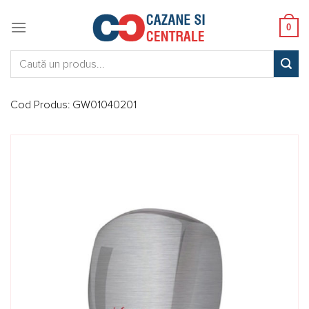
Skip
to
0
content
Caută:
Cod Produs:
GW01040201