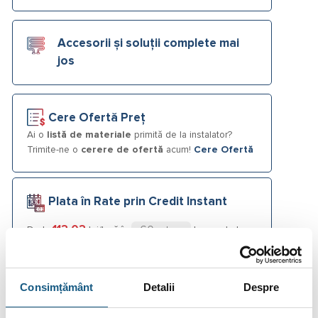
Accesorii și soluții complete mai
jos
Cere Ofertă Preț
Ai o
listă de materiale
primită de la instalator?
Trimite-ne o
cerere de ofertă
acum!
Cere Ofertă
Plata în Rate prin Credit Instant
112.02
De la
lei/lună în
lunare de la
tbi bank
Consimțământ
Detalii
Despre
Fotografiile produselor au caracter informativ și pot
conține accesorii neincluse în pachetele standard. De