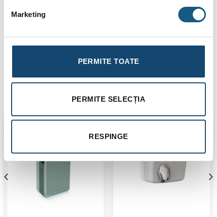
Putere: 1.100 W.
Marketing
Viteza aerului: 332 km/h.
Timp de uscare: 12 sec
Garantie: 5 ANI
PERMITE TOATE
Produse similare
PERMITE SELECȚIA
RESPINGE