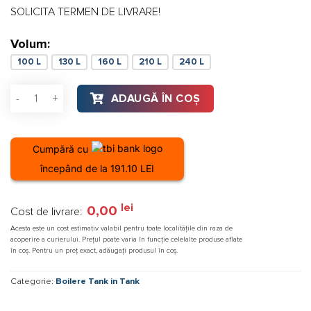
SOLICITA TERMEN DE LIVRARE!
Volum:
100 L
130 L
160 L
210 L
240 L
Cantitate Boiler ACV confort 210
ADAUGĂ ÎN COȘ
Cumpără cu
începând de la 191.10 LEI
lei
0,00
Cost de livrare:
Acesta este un cost estimativ valabil pentru toate localitățile din raza de
acoperire a curierului. Prețul poate varia în funcție celelalte produse aflate
în coș. Pentru un preț exact, adăugați produsul în coș.
Categorie:
Boilere Tank in Tank