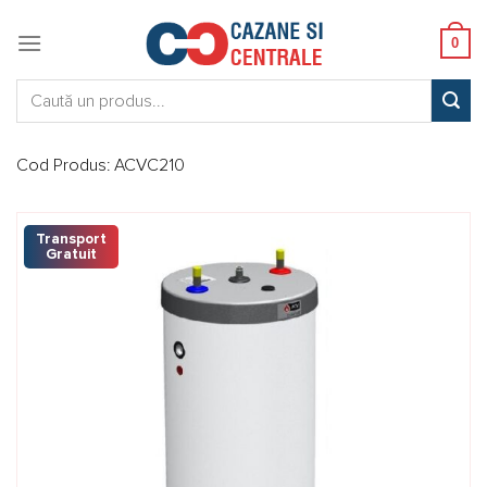
Skip
to
0
content
Caută:
Cod Produs:
ACVC210
Transport
Gratuit