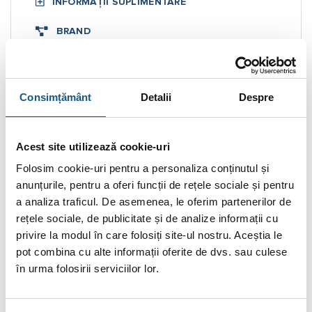
INFORMAȚII SUPLIMENTARE
BRAND
RECENZII (0)
FIȘIERE ATAȘATE
Consimțământ
Detalii
Despre
Boiler ACV confort 210
Acest site utilizează cookie-uri
Boiler
ACV confort 210 permite prepararea apei calde
Folosim cookie-uri pentru a personaliza conținutul și
sanitare în condiţii ideale de igienă. Apa caldă poate fi stocată
anunțurile, pentru a oferi funcții de rețele sociale și pentru
la o temperatură de până la 90°, fapt care elimină posibilitatea
a analiza traficul. De asemenea, le oferim partenerilor de
apariţiei oricărei bacterii (ex. Legionella). Corpul boilerului
rețele sociale, de publicitate și de analize informații cu
este ondulat şi nu permite depunerea de calcar pe pereţi.
privire la modul în care folosiți site-ul nostru. Aceștia le
pot combina cu alte informații oferite de dvs. sau culese
Funcţionează fără anod de protecţie din magneziu, nu
în urma folosirii serviciilor lor.
necesită întreţinere şi are randament constant de-a lungul
anilor.