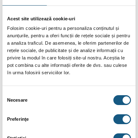
Rezistenţa electrică este montată în circuitul agentului termic
primar, creându-se astfel o încălzire indirectă a apei calde şi
Acest site utilizează cookie-uri
evitând depunerile de calcar pe rezistenţă.
Folosim cookie-uri pentru a personaliza conținutul și
Datorită suprafeţei mari de încălzire, volumul de apă stocat
anunțurile, pentru a oferi funcții de rețele sociale și pentru
poate fi redus, iar pierderea de energie este şi ea redusă la
a analiza traficul. De asemenea, le oferim partenerilor de
minim.
rețele sociale, de publicitate și de analize informații cu
privire la modul în care folosiți site-ul nostru. Aceștia le
Rezervorul de apă caldă se poate dilata şi contracta ca
pot combina cu alte informații oferite de dvs. sau culese
urmare a variaţiilor de presiune care intervin la fiecare
în urma folosirii serviciilor lor.
consum de apă caldă; îşi poate păstra parametrii de
preparare a apei calde de-a lungul întregii durate de utilizare.
Selecția
Turbulenţa naturală din baza concavă ţine particulele în
Necesare
consimțământului
suspensie, împiedicând formarea de depuneri şi, cu ajutorul
temperaturilor mari de stocare, previne dezvoltarea
Preferinţe
bacteriilor Legionella.
Caracteristici: