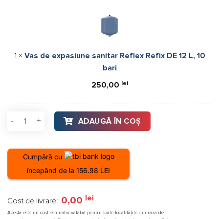
de
expasiune
sanitar
Reflex
Refix
1
×
Vas de expasiune sanitar Reflex Refix DE 12 L, 10
DE
bari
12
L,
lei
250,00
10
bari
Cantitate Boiler tank-in-tank ACV Comfort-E 130, otel inoxidab
ADAUGĂ ÎN COȘ
Cumpără cu
începând de la 156.98 LEI
lei
0,00
Cost de livrare:
Acesta este un cost estimativ valabil pentru toate localitățile din raza de