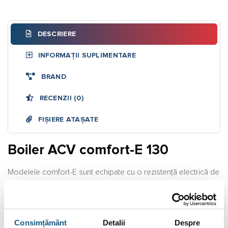
DESCRIERE
INFORMAȚII SUPLIMENTARE
BRAND
RECENZII (0)
FIȘIERE ATAȘATE
Boiler ACV comfort-E 130
Modelele comfort-E sunt echipate cu o rezistenţă electrică de
2,2 kW ce permite funcţionarea boilerului cu energie electrică
pe perioada verii, când menţinerea cazanului în funcţiune nu
este economică.
Consimțământ
Detalii
Despre