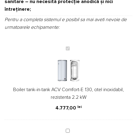
sanitare – nu necesită protecţie anodică şi nici
întreţinere;
Pentru a completa sistemul e posibil sa mai aveti nevoie de
urmatoarele echipamente:
Boiler
tank-
in-
tank
ACV
Comfort-
Boiler tank-in-tank ACV Comfort-E 130, otel inoxidabil,
E
rezistenta 2.2 kW
130,
otel
lei
4.777,00
inoxidabil,
rezistenta
2.2
Vas
kW