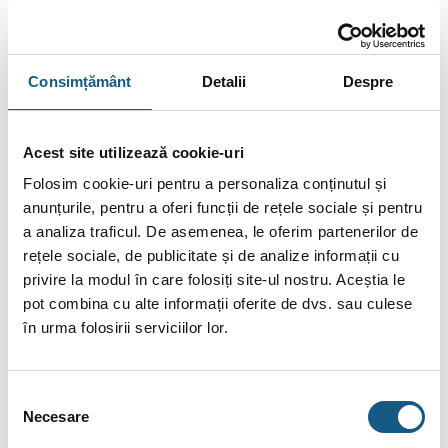
rezervorului.
Suprafaţa mare de schimb termic, combinată cu rezistenţa la
presiune ridicată permite utilizarea echipamentului cu multiple
Consimțământ
Detalii
Despre
surse de energie, cum ar fi sisteme de încălzire centrală,
energie solară dar şi ca buffer-tank pentru cazane pe
lemn/peleţi şi pompe de căldură.
Acest site utilizează cookie-uri
Folosim cookie-uri pentru a personaliza conținutul și
“Tank-în-Tank” este un schimbător de căldură cu acumulator
anunțurile, pentru a oferi funcții de rețele sociale și pentru
intern, cu două rezervoare concentrice: rezervorul intern
a analiza traficul. De asemenea, le oferim partenerilor de
conţine apă sanitară pentru încălzit (secundar) iar rezervorul
rețele sociale, de publicitate și de analize informații cu
extern conţine agentul încălzitor (primar) care circulă între cele
privire la modul în care folosiți site-ul nostru. Aceștia le
două rezervoare şi transferă căldura sa apei sanitare.
pot combina cu alte informații oferite de dvs. sau culese
în urma folosirii serviciilor lor.
Rezervorul interior este inima acestui
boiler
: este supus
agresivităţii apei de alimentare, presiunilor ridicate şi variaţiilor
de temperatură.
Selecția
Necesare
consimțământului
Acest rezervor este executat din oţel inoxidabil solid crom-