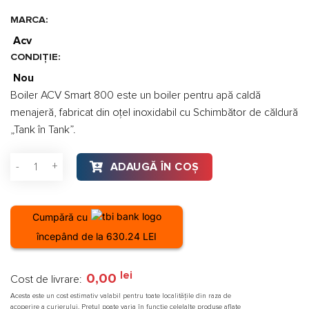
MARCA:
Acv
CONDIȚIE:
Nou
Boiler ACV Smart 800 este un boiler pentru apă caldă
menajeră, fabricat din oţel inoxidabil cu Schimbător de căldură
„Tank în Tank”.
Cantitate Boiler ACV Smart 800
ADAUGĂ ÎN COȘ
Cumpără cu
începând de la 630.24 LEI
lei
0,00
Cost de livrare:
Acesta este un cost estimativ valabil pentru toate localitățile din raza de
acoperire a curierului. Prețul poate varia în funcție celelalte produse aflate