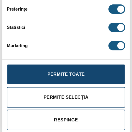
nichell (oţel inox 304), integral sudat în atmosferă protectoare
Preferinţe
de argon prin utilizarea tehnicii Tungsten Inert Gas (T.I.G.).
Rezervorul extern care conţine apa de la circuitul primar de la
Statistici
cazan, este fabricat din oţel carbon STW 22.
Marketing
Izolaţia termică este realizată prin utilizarea de spumă
poliuretanică injectată de înaltă densitate, 50 mm grosime,
fără CFC.
PERMITE TOATE
Jacheta de protecţie este din polipropilenă, un material plastic
care oferă o rezistenţă ridicata la şocuri şi care are de
asemenea un aspect plăcut.
PERMITE SELECȚIA
Boilerele SLME pot fi echipate cu o rezistenţă electrică
autonomă cu termostat de reglaj şi securitate integrat.
RESPINGE
Termostatul de control al boilerului nu poate controla
rezistenţa electrică.