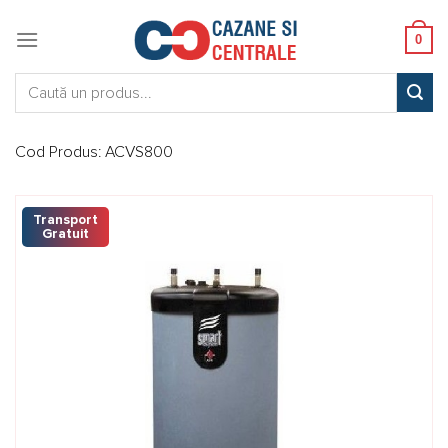
Skip
to
0
content
Caută:
Cod Produs:
ACVS800
Transport
Gratuit