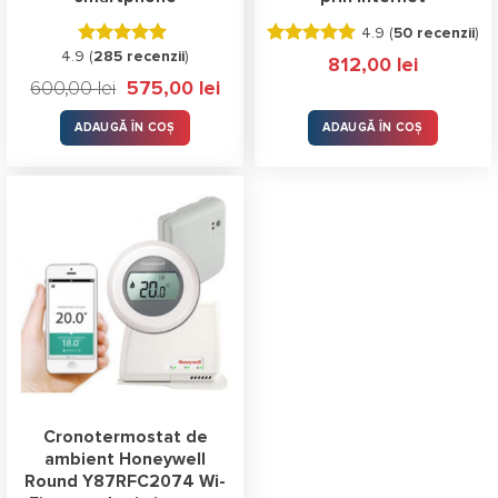
4.9 (
50 recenzii
)
4.9 (
Evaluat la
285 recenzii
)
Evaluat la
812,00
lei
4.88
stele
4.92
stele
Prețul
Prețul
600,00
lei
575,00
lei
din 5
din 5
inițial
curent
a
este:
fost:
575,00 lei.
ADAUGĂ ÎN COȘ
ADAUGĂ ÎN COȘ
600,00 lei.
Cronotermostat de
ambient Honeywell
Round Y87RFC2074 Wi-