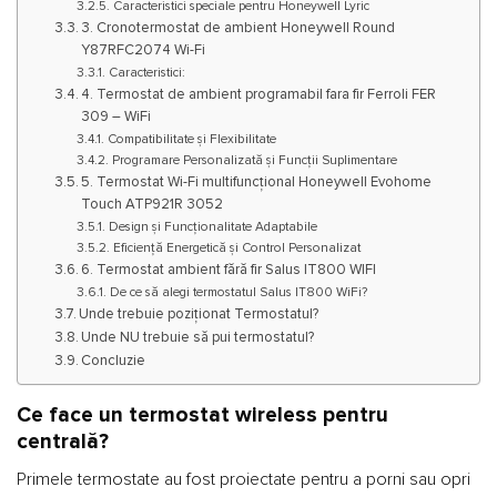
Caracteristici speciale pentru Honeywell Lyric
3. Cronotermostat de ambient Honeywell Round
Y87RFC2074 Wi-Fi
Caracteristici:
4. Termostat de ambient programabil fara fir Ferroli FER
309 – WiFi
Compatibilitate și Flexibilitate
Programare Personalizată și Funcții Suplimentare
5. Termostat Wi-Fi multifuncțional Honeywell Evohome
Touch ATP921R 3052
Design și Funcționalitate Adaptabile
Eficiență Energetică și Control Personalizat
6. Termostat ambient fără fir Salus IT800 WIFI
De ce să alegi termostatul Salus IT800 WiFi?
Unde trebuie poziționat Termostatul?
Unde NU trebuie să pui termostatul?
Concluzie
Ce face un termostat wireless pentru
centrală?
Primele termostate au fost proiectate pentru a porni sau opri