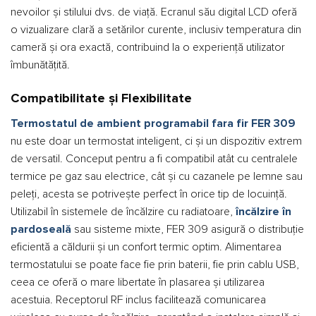
nevoilor și stilului dvs. de viață. Ecranul său digital LCD oferă
o vizualizare clară a setărilor curente, inclusiv temperatura din
cameră și ora exactă, contribuind la o experiență utilizator
îmbunătățită.
Compatibilitate și Flexibilitate
Termostatul de ambient programabil fara fir FER 309
nu este doar un termostat inteligent, ci și un dispozitiv extrem
de versatil. Conceput pentru a fi compatibil atât cu centralele
termice pe gaz sau electrice, cât și cu cazanele pe lemne sau
peleți, acesta se potrivește perfect în orice tip de locuință.
Utilizabil în sistemele de încălzire cu radiatoare,
încălzire în
pardoseală
sau sisteme mixte, FER 309 asigură o distribuție
eficientă a căldurii și un confort termic optim. Alimentarea
termostatului se poate face fie prin baterii, fie prin cablu USB,
ceea ce oferă o mare libertate în plasarea și utilizarea
acestuia. Receptorul RF inclus facilitează comunicarea