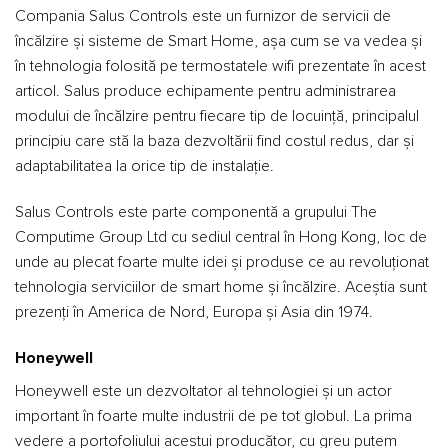
Compania Salus Controls este un furnizor de servicii de
încălzire și sisteme de Smart Home, așa cum se va vedea și
în tehnologia folosită pe termostatele wifi prezentate în acest
articol. Salus produce echipamente pentru administrarea
modului de încălzire pentru fiecare tip de locuință, principalul
principiu care stă la baza dezvoltării find costul redus, dar și
adaptabilitatea la orice tip de instalație.
Salus Controls este parte componentă a grupului The
Computime Group Ltd cu sediul central în Hong Kong, loc de
unde au plecat foarte multe idei și produse ce au revoluționat
tehnologia serviciilor de smart home și încălzire. Aceștia sunt
prezenți în America de Nord, Europa și Asia din 1974.
Honeywell
Honeywell este un dezvoltator al tehnologiei și un actor
important în foarte multe industrii de pe tot globul. La prima
vedere a portofoliului acestui producător, cu greu putem