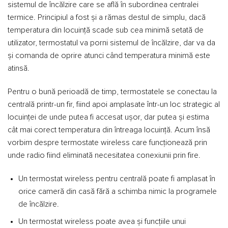
sistemul de încălzire care se află în subordinea centralei
termice. Principiul a fost și a rămas destul de simplu, dacă
temperatura din locuință scade sub cea minimă setată de
utilizator, termostatul va porni sistemul de încălzire, dar va da
și comanda de oprire atunci când temperatura minimă este
atinsă.
Pentru o bună perioadă de timp, termostatele se conectau la
centrală printr-un fir, fiind apoi amplasate într-un loc strategic al
locuinței de unde putea fi accesat ușor, dar putea și estima
cât mai corect temperatura din întreaga locuință. Acum însă
vorbim despre termostate wireless care funcționează prin
unde radio fiind eliminată necesitatea conexiunii prin fire.
Un termostat wireless pentru centrală poate fi amplasat în
orice cameră din casă fără a schimba nimic la programele
de încălzire.
Un termostat wireless poate avea și funcțiile unui