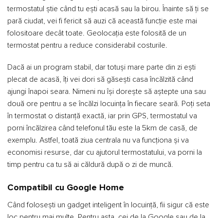
termostatul știe când tu ești acasă sau la birou. Înainte să ți se
pară ciudat, vei fi fericit să auzi că această funcție este mai
folositoare decât toate. Geolocația este folosită de un
termostat pentru a reduce considerabil costurile.
Dacă ai un program stabil, dar totuși mare parte din zi ești
plecat de acasă, îți vei dori să găsești casa încălzită când
ajungi înapoi seara. Nimeni nu își dorește să aștepte una sau
două ore pentru a se încălzi locuința în fiecare seară. Poți seta
în termostat o distanță exactă, iar prin GPS, termostatul va
porni încălzirea când telefonul tău este la 5km de casă, de
exemplu. Astfel, toată ziua centrala nu va funcționa și va
economisi resurse, dar cu ajutorul termostatului, va porni la
timp pentru ca tu să ai căldură după o zi de muncă.
Compatibil cu Google Home
Când folosești un gadget inteligent în locuință, fii sigur că este
loc pentru mai multe. Pentru asta, cei de la Google sau de la