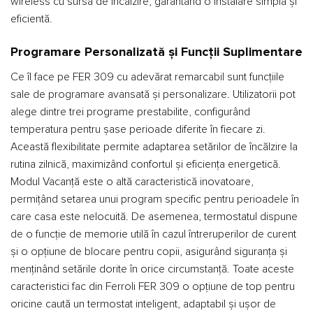
wireless cu sursa de încălzire, garantând o instalare simplă și
eficientă.
Programare Personalizată și Funcții Suplimentare
Ce îl face pe FER 309 cu adevărat remarcabil sunt funcțiile
sale de programare avansată și personalizare. Utilizatorii pot
alege dintre trei programe prestabilite, configurând
temperatura pentru șase perioade diferite în fiecare zi.
Această flexibilitate permite adaptarea setărilor de încălzire la
rutina zilnică, maximizând confortul și eficiența energetică.
Modul Vacanță este o altă caracteristică inovatoare,
permițând setarea unui program specific pentru perioadele în
care casa este nelocuită. De asemenea, termostatul dispune
de o funcție de memorie utilă în cazul întreruperilor de curent
și o opțiune de blocare pentru copii, asigurând siguranța și
menținând setările dorite în orice circumstanță. Toate aceste
caracteristici fac din Ferroli FER 309 o opțiune de top pentru
oricine caută un termostat inteligent, adaptabil și ușor de