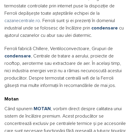
termostate controlate prin internet puse la dispoziție de
Ferroli depășește toate așteptările echipei de la
cazanecentrale.ro
. Ferroli sunt și ei prezenți în domeniul
industrial unde se folosesc de încălzire prin
condensare
cu
ajutorul cazanelor cu abur sau ulei diatermic.
Ferroli fabrică Chillere, Ventiloconvectoare, Grupuri de
condensare
, Centrale de tratare a aerului, proiecte de
rooftop, aeroterme sau extractoare de aer. În același timp,
nici industria energiei verzi nu a rămas necunoscută acestui
producător. Despre termostat centrală wifi de la Ferroli
găsești mai multe informații în recomandările de mai jos.
Motan
Când spunem
MOTAN
, vorbim direct despre calitatea unui
sistem de încălzire premium. Acest producător se
concentrează exclusiv pe centralele termice și pe accesoriile
care sunt necesare funcționării fără greșeală a tuturor tipurilor