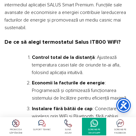
intermediul aplicației SALUS Smart Premium. Funcțiile sale
avansate de economisire a energiei contribuie lareducerea
facturilor de energie și promovează un mediu casnic mai
sustenabil.
De ce să alegi termostatul Salus IT800 WiFi?
Control total de la distanță
: Ajustează
temperatura casei tale de oriunde te-ai afla,
folosind aplicația intuitivă.
Economii la facturile de energie
:
Programează și optimizează funcționarea
sistemului de încălzire pentru eficiență maximă.
Instalare fără bătăi de cap
: Conectare
wireless prin WiFi și Bluetooth, fără cabluri
complicate.
PROMOȚIA
SUPORT TEHNIC
SUNĂ
SCRIE-NE PE
SCRIE-NE PE
SĂPTĂMÂNII
ACUM
WHATSAPP
FACEBOOK
Confort personalizat
: Creează programe