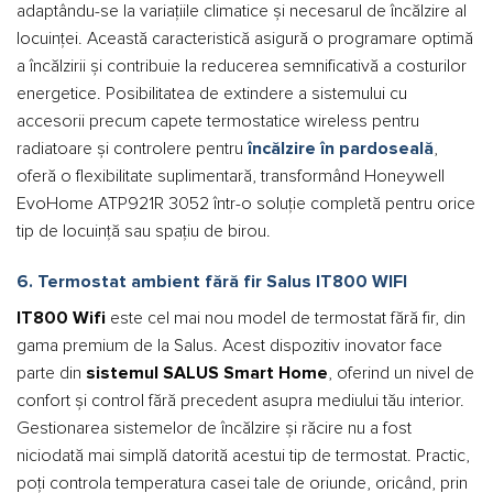
adaptându-se la variațiile climatice și necesarul de încălzire al
locuinței. Această caracteristică asigură o programare optimă
a încălzirii și contribuie la reducerea semnificativă a costurilor
energetice. Posibilitatea de extindere a sistemului cu
accesorii precum capete termostatice wireless pentru
radiatoare și controlere pentru
încălzire în pardoseală
,
oferă o flexibilitate suplimentară, transformând Honeywell
EvoHome ATP921R 3052 într-o soluție completă pentru orice
tip de locuință sau spațiu de birou.
6. Termostat ambient fără fir Salus IT800 WIFI
IT800 Wifi
este cel mai nou model de termostat fără fir, din
gama premium de la Salus. Acest dispozitiv inovator face
parte din
sistemul SALUS Smart Home
, oferind un nivel de
confort și control fără precedent asupra mediului tău interior.
Gestionarea
sistemelor de încălzire și răcire
nu a fost
niciodată mai simplă datorită acestui tip de termostat. Practic,
poți controla temperatura casei tale de oriunde, oricând, prin