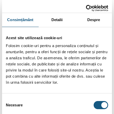
Termostatul wireless iT500 Salus
Receptorul iT500RX
Consimțământ
Detalii
Despre
Gateway iTG500
Suport de susținere care poate fi achiziționat opțional
Acest site utilizează cookie-uri
Cablu ADSL
Folosim cookie-uri pentru a personaliza conținutul și
Adaptor iTA500
anunțurile, pentru a oferi funcții de rețele sociale și pentru
Două șuruburi de fixare a termostatului
a analiza traficul. De asemenea, le oferim partenerilor de
rețele sociale, de publicitate și de analize informații cu
Consola
privire la modul în care folosiți site-ul nostru. Aceștia le
Suportul pentru fixarea în perete
pot combina cu alte informații oferite de dvs. sau culese
în urma folosirii serviciilor lor.
Caracteristici speciale ale unui termostat control
prin internet Salus iT500
Selecția
Indiferent de dispozitivul pe care utilizatorul alege să îl
Necesare
consimțământului
folosească pentru a controla termostatul, acesta poate fi