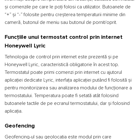
și comenzile pe care le poți folosi ca utilizator. Butoanele de
“+” și “-” folosite pentru creșterea temperaturii minime din
cameră, butonul de meniu sau butonul de pornit/oprit.
Funcțiile unui termostat control prin internet
Honeywell Lyric
Tehnologia de control prin internet este prezentă și pe
Honeywell Lyric, caracteristică obligatorie în acest top.
Termostatul poate primi comenzi prin internet cu ajutorul
aplicației dedicate Lyric, interfața aplicației putând fi folosită și
pentru monitorizarea sau analizarea modului de funcționare a
termostatului. Temperatura poate fi setată atât folosind
butoanele tactile de pe ecranul termostatului, dar și folosind
aplicația.
Geofencing
Geofencing-ul sau geolocația este modul prin care