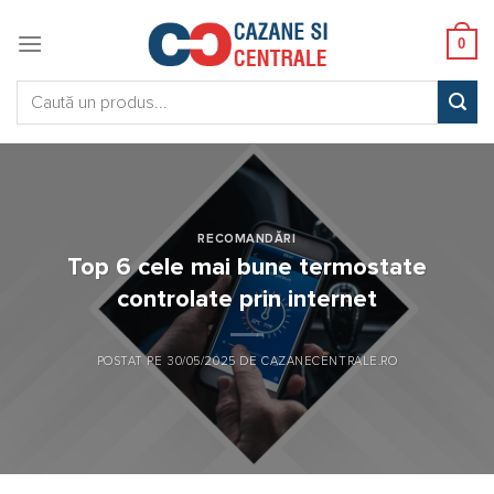
Skip
to
0
content
Caută:
RECOMANDĂRI
Top 6 cele mai bune termostate
controlate prin internet
POSTAT PE
30/05/2025
DE
CAZANECENTRALE.RO