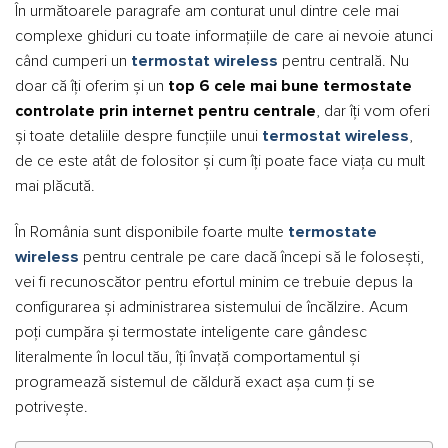
În următoarele paragrafe am conturat unul dintre cele mai
complexe ghiduri cu toate informațiile de care ai nevoie atunci
când cumperi un
termostat wireless
pentru centrală. Nu
doar că îți oferim și un
top 6 cele mai bune termostate
controlate prin internet pentru centrale
, dar îți vom oferi
și toate detaliile despre funcțiile unui
termostat wireless
,
de ce este atât de folositor și cum îți poate face viața cu mult
mai plăcută.
În România sunt disponibile foarte multe
termostate
wireless
pentru centrale pe care dacă începi să le folosești,
vei fi recunoscător pentru efortul minim ce trebuie depus la
configurarea și administrarea sistemului de încălzire. Acum
poți cumpăra și termostate inteligente care gândesc
literalmente în locul tău, îți învață comportamentul și
programează sistemul de căldură exact așa cum ți se
potrivește.