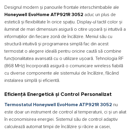
Designul modern și panourile frontale interschimbabile ale
Honeywell EvoHome ATP921R 3052
aduc un plus de
estetică și flexibilitate în orice spațiu. Display-ul tactil color și
iluminat de mari dimensiuni asigură o citire ușoară și intuitivă a
informațiilor din fiecare zonă de încălzire. Meniul său cu
structură intuitivă și programarea simplă fac din acest
termostat o alegere ideală pentru oricine caută să combine
funcționalitatea avansată cu o utilizare ușoară. Tehnologia RF
(868 MHz) încorporată asigură o comunicare wireless fiabilă
cu diverse componente ale sistemului de încălzire, făcând
instalarea simplă și eficientă.
Eficiență Energetică și Control Personalizat
Termostatul Honeywell EvoHome ATP921R 3052
nu
este doar un instrument de control al temperaturii, ci și un aliat
în economisirea energiei. Sistemul său de control adaptiv
calculează automat timpii de încălzire și răcire ai casei,