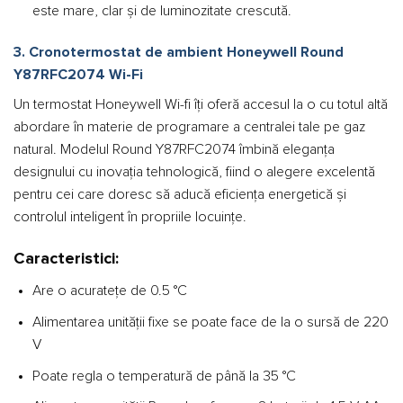
este mare, clar și de luminozitate crescută.
3. Cronotermostat de ambient Honeywell Round
Y87RFC2074 Wi-Fi
Un termostat Honeywell Wi-fi îți oferă accesul la o cu totul altă
abordare în materie de programare a centralei tale pe gaz
natural. Modelul Round Y87RFC2074 îmbină eleganța
designului cu inovația tehnologică, fiind o alegere excelentă
pentru cei care doresc să aducă eficiența energetică și
controlul inteligent în propriile locuințe.
Caracteristici:
Are o acuratețe de 0.5 °C
Alimentarea unității fixe se poate face de la o sursă de 220
V
Poate regla o temperatură de până la 35 °C