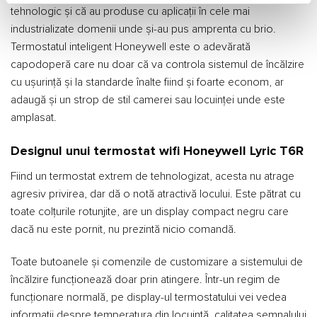
tehnologic și că au produse cu aplicații în cele mai
industrializate domenii unde și-au pus amprenta cu brio.
Termostatul inteligent Honeywell este o adevărată
capodoperă care nu doar că va controla sistemul de încălzire
cu ușurință și la standarde înalte fiind și foarte econom, ar
adaugă și un strop de stil camerei sau locuinței unde este
amplasat.
Designul unui termostat wifi Honeywell Lyric T6R
Fiind un termostat extrem de tehnologizat, acesta nu atrage
agresiv privirea, dar dă o notă atractivă locului. Este pătrat cu
toate colțurile rotunjite, are un display compact negru care
dacă nu este pornit, nu prezintă nicio comandă.
Toate butoanele și comenzile de customizare a sistemului de
încălzire funcționează doar prin atingere. Într-un regim de
funcționare normală, pe display-ul termostatului vei vedea
informații despre temperatura din locuință, calitatea semnalului