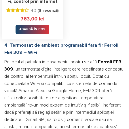
Fi, control prin internet
4.3 (
8 recenzii
)
Evaluat la
763,00
lei
4.25
stele
din 5
ADAUGĂ ÎN COȘ
4. Termostat de ambient programabil fara fir Ferroli
FER 309 – WiFi
Pe locul al patrulea în clasamentul nostru se află
Ferroli FER
309
, un termostat digital inteligent care redefinește conceptul
de control al temperaturii într-un spațiu locuit. Dotat cu
conectivitate Wi-Fi și compatibil cu sistemele de comandă
vocală Amazon Alexa și Google Home, FER 309 oferă
utilizatorilor posibilitatea de a gestiona temperatura
ambientală într-un mod extrem de intuitiv și flexibil. Indiferent
dacă preferați să reglați setările prin intermediul aplicației
dedicate – Smart RM, să folosiți comenzi vocale sau să
ajustați manual temperatura, acest termostat se adaptează