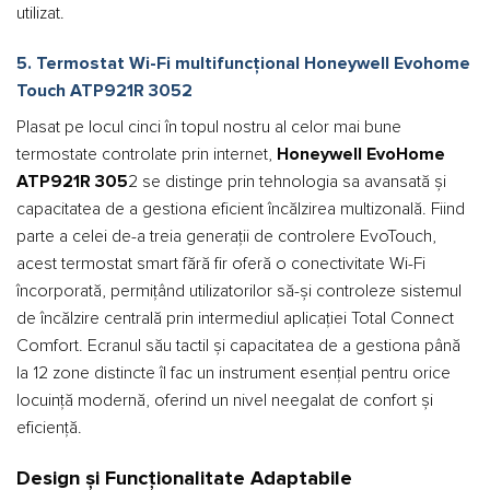
utilizat.
5. Termostat Wi-Fi multifuncțional Honeywell Evohome
Touch ATP921R 3052
Plasat pe locul cinci în topul nostru al celor mai bune
termostate controlate prin internet,
Honeywell EvoHome
ATP921R 305
2 se distinge prin tehnologia sa avansată și
capacitatea de a gestiona eficient încălzirea multizonală. Fiind
parte a celei de-a treia generații de controlere EvoTouch,
acest termostat smart fără fir oferă o conectivitate Wi-Fi
încorporată, permițând utilizatorilor să-și controleze sistemul
de încălzire centrală prin intermediul aplicației Total Connect
Comfort. Ecranul său tactil și capacitatea de a gestiona până
la 12 zone distincte îl fac un instrument esențial pentru orice
locuință modernă, oferind un nivel neegalat de confort și
eficiență.
Design și Funcționalitate Adaptabile