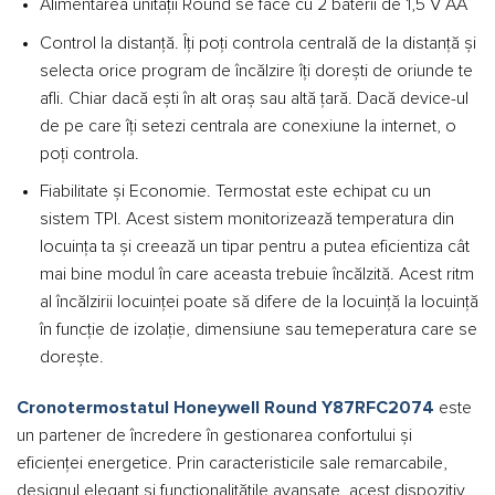
Alimentarea unității Round se face cu 2 baterii de 1,5 V AA
Control la distanță. Îți poți controla centrală de la distanță și
selecta orice program de încălzire îți dorești de oriunde te
afli. Chiar dacă ești în alt oraș sau altă țară. Dacă device-ul
de pe care îți setezi centrala are conexiune la internet, o
poți controla.
Fiabilitate și Economie. Termostat este echipat cu un
sistem TPI. Acest sistem monitorizează temperatura din
locuința ta și creează un tipar pentru a putea eficientiza cât
mai bine modul în care aceasta trebuie încălzită. Acest ritm
al încălzirii locuinței poate să difere de la locuință la locuință
în funcție de izolație, dimensiune sau temeperatura care se
dorește.
Cronotermostatul Honeywell Round Y87RFC2074
este
un partener de încredere în gestionarea confortului și
eficienței energetice. Prin caracteristicile sale remarcabile,
designul elegant și funcționalitățile avansate, acest dispozitiv