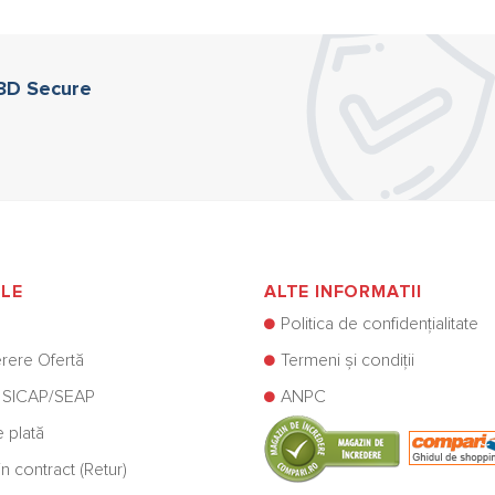
.
ile
 3D Secure
ului.
ILE
ALTE INFORMATII
Politica de confidențialitate
rere Ofertă
Termeni și condiții
 SICAP/SEAP
ANPC
e plată
n contract (Retur)