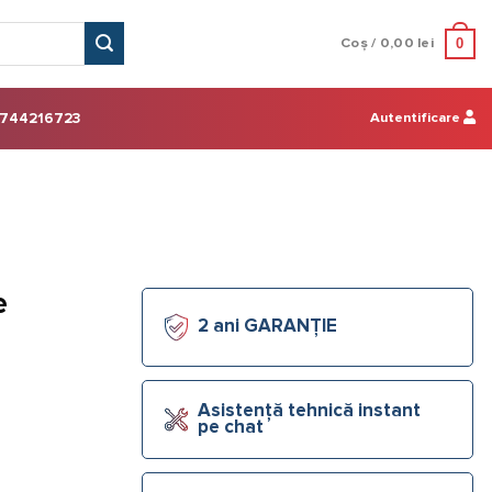
0
Coș /
0,00
lei
Autentificare
744216723
e
2 ani GARANȚIE
Asistență tehnică instant
pe chat