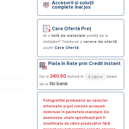
Accesorii și soluții
18 - 8 cai
complete mai jos
Cere Ofertă Preț
Ai o
listă de materiale
primită de la
instalator? Trimite-ne o
cerere de ofertă
acum!
Cere Ofertă
Plata în Rate prin Credit Instant
340.50
De la
lei/lună în
lunare
tbi bank
de la
Fotografiile produselor au caracter
informativ și pot conține accesorii
neincluse în pachetele standard. De
asemenea, unele specificații pot fi
modificate de către producător fără