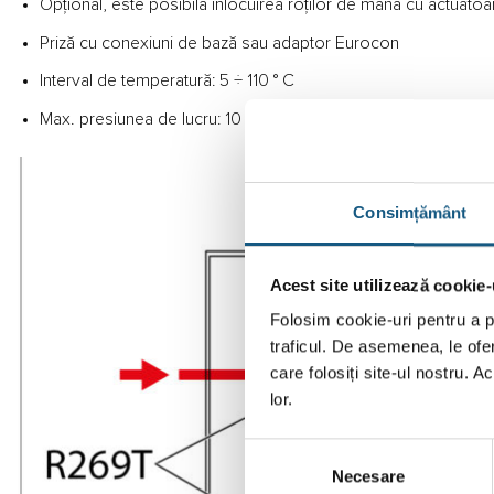
Opțional, este posibilă înlocuirea roților de mână cu actua
Priză cu conexiuni de bază sau adaptor Eurocon
Interval de temperatură: 5 ÷ 110 ° C
Max. presiunea de lucru: 10 bari
Consimțământ
Acest site utilizează cookie-
Folosim cookie-uri pentru a pe
traficul. De asemenea, le ofer
care folosiți site-ul nostru. A
lor.
Selecția
Necesare
consimțământului