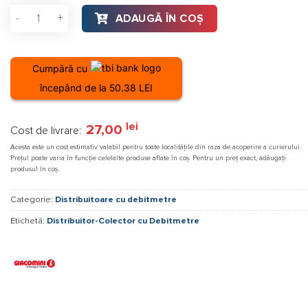
Cantitate Distribuitor-Colector cu Debitmetre GIACOMINI 1" x 
ADAUGĂ ÎN COȘ
Cumpără cu
începând de la 50.38 LEI
lei
27,00
Cost de livrare:
Acesta este un cost estimativ valabil pentru toate localitățile din raza de acoperire a curierului.
Prețul poate varia în funcție celelalte produse aflate în coș. Pentru un preț exact, adăugați
produsul în coș.
Categorie:
Distribuitoare cu debitmetre
Etichetă:
Distribuitor-Colector cu Debitmetre