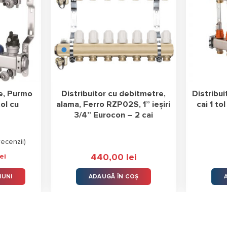
re, Purmo
Distribuitor cu debitmetre,
Distribui
ol cu
alama, Ferro RZP02S, 1” ieșiri
cai 1 to
e
3/4” Eurocon – 2 cai
recenzii
)
440,00
lei
lei
IUNI
ADAUGĂ ÎN COȘ
s