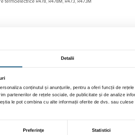
toare termoelectrice R478, R478M, R473, R473M
Detalii
uri
rsonaliza conținutul și anunțurile, pentru a oferi funcții de rețele
im partenerilor de rețele sociale, de publicitate și de analize info
ceștia le pot combina cu alte informații oferite de dvs. sau culese î
Preferinţe
Statistici