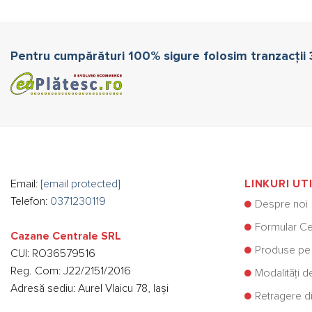
multe
variații
Opțiun
Pentru cumpărături 100% sigure folosim tranzacții
pot
fi
alese
în
pagina
produs
Email:
[email protected]
LINKURI UT
Telefon:
0371230119
Despre noi
Formular Ce
Cazane Centrale SRL
Produse pe
CUI: RO36579516
Reg. Com: J22/2151/2016
Modalități d
Adresă sediu: Aurel Vlaicu 78, Iași
Retragere di