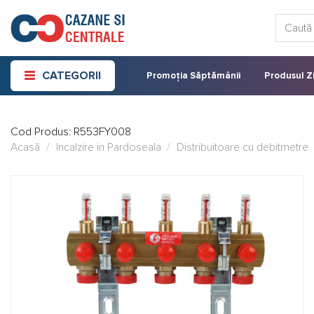
Skip
Caută:
to
content
CATEGORII
Promoția Săptămânii
Produsul Zi
Cod Produs:
R553FY008
Acasă
/
Incalzire in Pardoseala
/
Distribuitoare cu debitmetre