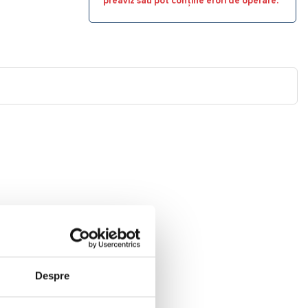
preaviz sau pot conține erori de operare.
Despre