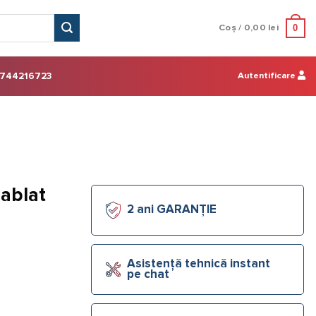
0
Coș /
0,00
lei
Autentificare
744216723
ablat
2 ani GARANȚIE
Asistență tehnică instant
pe chat