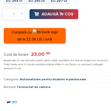
EU-294 v1
EU-295 v3
EU-297 v3
Cantitate EU-297z v3 Termostat de camera cablat cu 2 stari
ADAUGĂ ÎN COȘ
Cumpără cu
de la 22.36 LEI / lună
lei
23,00
Cost de livrare:
Acesta este un cost estimativ valabil pentru toate localitățile din raza de acoperire a curierului.
Prețul poate varia în funcție celelalte produse aflate în coș. Pentru un preț exact, adăugați
produsul în coș.
Categorie:
Automatizare pentru incalzire in pardoseala
Etichetă:
Termostat de camera