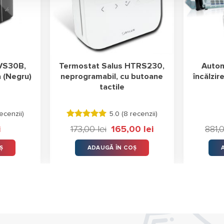
 VS30B,
Termostat Salus HTRS230,
Autom
a (Negru)
neprogramabil, cu butoane
încălzir
tactile
ecenzii
)
5.0 (
8 recenzii
)
Evaluat la
i
173,00
lei
Prețul
165,00
lei
Prețul
881,
5.00
stele
inițial
curent
din 5
a
este:
Ș
ADAUGĂ ÎN COȘ
fost:
165,00 lei.
173,00 lei.