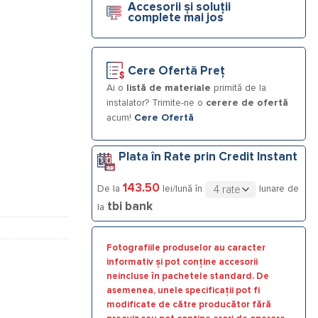
Accesorii și soluții
complete mai jos
Cere Ofertă Preț
Ai o
listă de materiale
primită de la
instalator? Trimite-ne o
cerere de ofertă
acum!
Cere Ofertă
Plata în Rate prin Credit Instant
143.50
De la
lei/lună în
lunare de
tbi bank
la
Fotografiile produselor au caracter
informativ și pot conține accesorii
neincluse în pachetele standard. De
asemenea, unele specificații pot fi
modificate de către producător fără