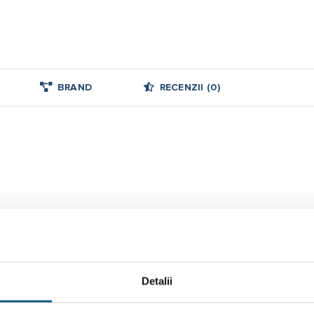
BRAND
RECENZII (0)
 utilizează un senzor de pardoseală)
Detalii
s