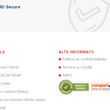
 3D Secure
ILE
ALTE INFORMATII
Politica de confidențialitate
rere Ofertă
Termeni și condiții
 SICAP/SEAP
ANPC
e plată
n contract (Retur)
ntru produsele oferite cadou
enți