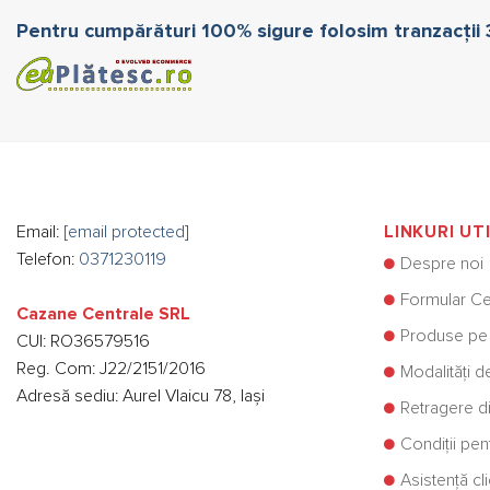
Pentru cumpărături 100% sigure folosim tranzacții
Email:
[email protected]
LINKURI UT
Telefon:
0371230119
Despre noi
Formular Ce
Cazane Centrale SRL
Produse pe
CUI: RO36579516
Reg. Com: J22/2151/2016
Modalități d
Adresă sediu: Aurel Vlaicu 78, Iași
Retragere di
Condiții pe
Asistență cli