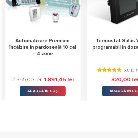
Automatizare Premium
Termostat Salus
încălzire in pardoseală 10 cai
programabil in doz
– 4 zone
5.0 (
3 r
Evaluat la
2.365,00
lei
Prețul
1.891,45
lei
Prețul
320,00
le
5.00
stele
inițial
curent
din 5
a
este:
ADAUGĂ ÎN COȘ
ADAUGĂ ÎN CO
fost:
1.891,45 lei.
2.365,00 lei.