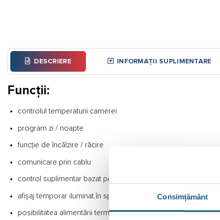
DESCRIERE
INFORMAȚII SUPLIMENTARE
Funcții:
controlul temperaturii camerei
program zi / noapte
funcție de încălzire / răcire
comunicare prin cablu
control suplimentar bazat pe temperatura pardoselei (dacă se
afișaj temporar iluminat în spate
Consimțământ
posibilitatea alimentării termostatului de la controlerul EU-L-5