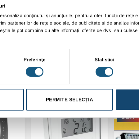
uri
rsonaliza conținutul și anunțurile, pentru a oferi funcții de rețele
im partenerilor de rețele sociale, de publicitate și de analize info
ceștia le pot combina cu alte informații oferite de dvs. sau culese î
Preferinţe
Statistici
PERMITE SELECȚIA
-5%
Reducere!
Extra
Extra
Reducere
Reducere
Transport
Gratuit