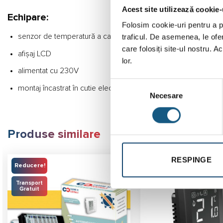
Acest site utilizează cookie-
Echipare:
Folosim cookie-uri pentru a pe
senzor de temperatură a camerei
traficul. De asemenea, le ofer
care folosiți site-ul nostru. A
afișaj LCD
lor.
alimentat cu 230V
Selecția
montaj încastrat în cutie electrică (ø60mm)
Necesare
consimțământului
Produse similare
RESPINGE
Reducere!
Transport
Gratuit