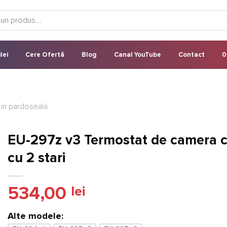
lei
Cere Ofertă
Blog
Canal YouTube
Contact
0
 in pardoseala
EU-297z v3 Termostat de camera c
cu 2 stari
534,00
lei
Alte modele: