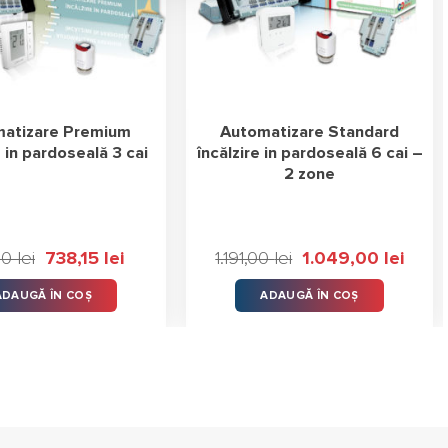
atizare Premium
Automatizare Standard
e in pardoseală 3 cai
încălzire in pardoseală 6 cai –
2 zone
00
lei
Prețul
738,15
lei
Prețul
1.191,00
lei
Prețul
1.049,00
lei
Prețul
inițial
curent
inițial
curent
a
este:
a
este:
ADAUGĂ ÎN COȘ
ADAUGĂ ÎN COȘ
fost:
738,15 lei.
fost:
1.049,00
881,00 lei.
1.191,00 lei.