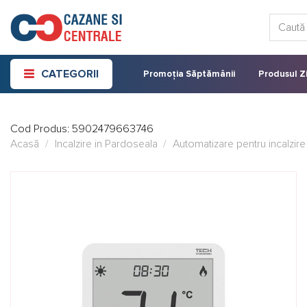
Skip
Caută:
to
content
CATEGORII
Promoția Săptămânii
Produsul Zi
Cod Produs:
5902479663746
Acasă
/
Incalzire in Pardoseala
/
Automatizare pentru incalzire