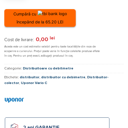
Cumpără cu
începând de la 65.20 LEI
lei
0,00
Cost de livrare:
Acesta este un cost estimativ valabil pentru toate localitățile din raza de
acoperire a curierului. Prețul poate varia în funcție celelalte produse aflate
în coș. Pentru un preț exact, adăugați produsul în coș.
Categorie:
Distribuitoare cu debitmetre
Etichete:
distribuitor
,
distribuitor cu debimetre
,
Distribuitor-
colector
,
Uponor Vario C
2 ani GARANȚIE