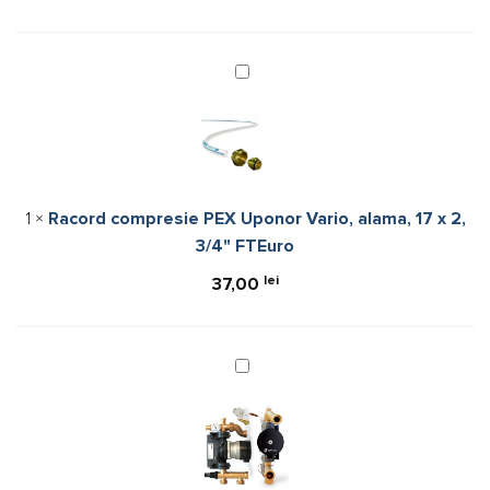
Racord
compresie
PEX
Uponor
Vario,
alama,
1
×
Racord compresie PEX Uponor Vario, alama, 17 x 2,
17
3/4" FTEuro
x
2,
lei
37,00
3/4"
FTEuro
Uponor
Fluvia
T
Grup
de