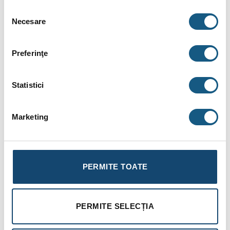
tbi bank
Selecția
Necesare
consimțământului
Fotografiile produselor au caracter informativ și pot
conține accesorii neincluse în pachetele standard. De
Preferinţe
asemenea, unele specificații pot fi modificate de către
producător fără preaviz sau pot conține erori de operare.
Statistici
Marketing
DESCRIERE
INFORMAȚII SUPLIMENTARE
PERMITE TOATE
BRAND
RECENZII (0)
PERMITE SELECȚIA
FIȘIERE ATAȘATE