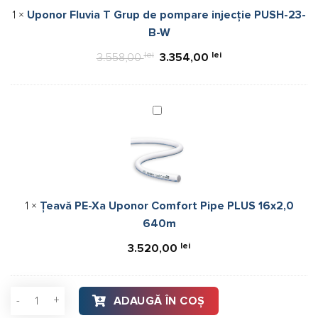
pompare
1
×
Uponor Fluvia T Grup de pompare injecție PUSH-23-
injecție
B-W
PUSH-
23-
lei
Prețul
lei
Prețul
3.558,00
3.354,00
B-
inițial
curent
W
a
este:
fost:
3.354,00 lei.
Țeavă
PE-
3.558,00 lei.
Xa
Uponor
Comfort
Pipe
1
×
Țeavă PE-Xa Uponor Comfort Pipe PLUS 16x2,0
PLUS
640m
16x2,0
640m
lei
3.520,00
Cantitate Distribuitor încălzire pardoseală, Uponor Vario C, ino
ADAUGĂ ÎN COȘ