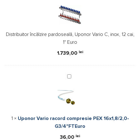
pardoseală,
Uponor
Vario
C,
Distribuitor încălzire pardoseală, Uponor Vario C, inox, 12 cai,
inox,
1" Euro
12
cai,
lei
1.739,00
1"
Euro
Uponor
Vario
racord
compresie
PEX
16x1,8/2,0-
1
×
Uponor Vario racord compresie PEX 16x1,8/2,0-
G3/4"FTEuro
G3/4"FTEuro
lei
36,00