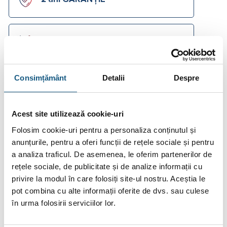
Asistență tehnică instant pe chat
Consimțământ
Detalii
Despre
Accesorii și soluții complete mai
jos
Acest site utilizează cookie-uri
Folosim cookie-uri pentru a personaliza conținutul și
Cere Ofertă Preț
anunțurile, pentru a oferi funcții de rețele sociale și pentru
Ai o
listă de materiale
primită de la instalator?
a analiza traficul. De asemenea, le oferim partenerilor de
Trimite-ne o
cerere de ofertă
acum!
Cere Ofertă
rețele sociale, de publicitate și de analize informații cu
privire la modul în care folosiți site-ul nostru. Aceștia le
pot combina cu alte informații oferite de dvs. sau culese
Plata în Rate prin Credit Instant
în urma folosirii serviciilor lor.
444.75
De la
lei/lună în
lunare de la