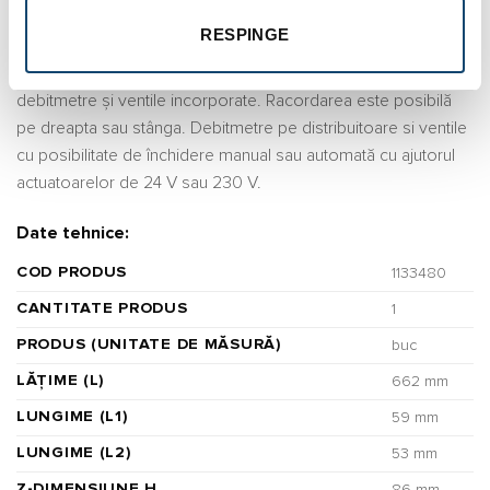
RESPINGE
Uponor Vario C distribuitor FM 12×3/4 Euro
Distribuitor/colector compact fabricat din oțel inoxidabil cu
debitmetre și ventile incorporate. Racordarea este posibilă
pe dreapta sau stânga. Debitmetre pe distribuitoare si ventile
cu posibilitate de închidere manual sau automată cu ajutorul
actuatoarelor de 24 V sau 230 V.
Date tehnice:
COD PRODUS
1133480
CANTITATE PRODUS
1
PRODUS (UNITATE DE MĂSURĂ)
buc
LĂȚIME (L)
662 mm
LUNGIME (L1)
59 mm
LUNGIME (L2)
53 mm
Z-DIMENSIUNE H