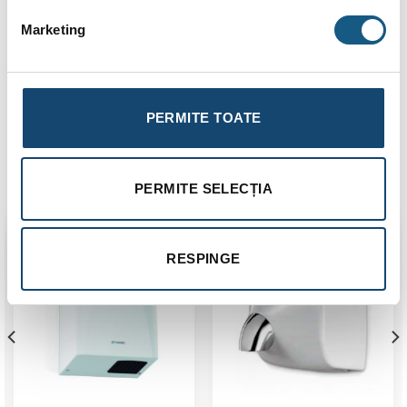
Viteza aer:
324 km/h
Marketing
Pornire automata prin senzor:
Da
Dimensiune:
250 x 248 x 190 mm
Timp de uscare:
15 sec.
PERMITE TOATE
Produse similare
PERMITE SELECȚIA
RESPINGE