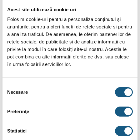
Uscator de maini SCREENflow alb 1100W
Acest site utilizează cookie-uri
Caracteristici:
Folosim cookie-uri pentru a personaliza conținutul și
ABS de 2 mm
anunțurile, pentru a oferi funcții de rețele sociale și pentru
a analiza traficul. De asemenea, le oferim partenerilor de
culoare alb
rețele sociale, de publicitate și de analize informații cu
dimensiuni 250 x 248 x 178 mm
privire la modul în care folosiți site-ul nostru. Aceștia le
automat, operat prin senzor
pot combina cu alte informații oferite de dvs. sau culese
în urma folosirii serviciilor lor.
nivel de zgomot scazut
potrivit pentru zone silentioase
Selecția
design modern
Necesare
consimțământului
Debit de aer:
170 m³/h
Preferinţe
Putere motor:
550 W
Putere rezistenta:
550 W
Statistici
Putere:
1100 W