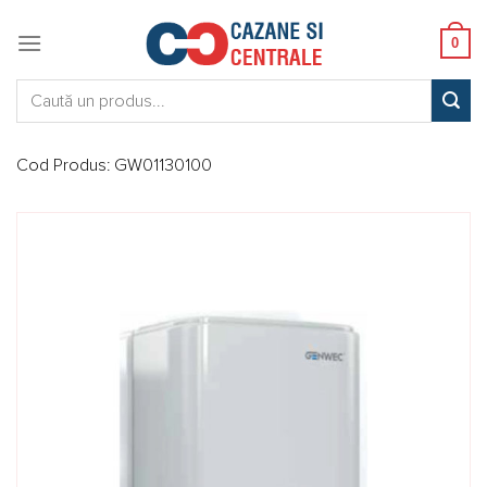
Skip
to
0
content
Caută:
Cod Produs:
GW01130100