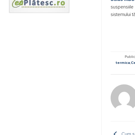
suspensiile 
sistemului t
Public
termica
,
Ce
Cum să 