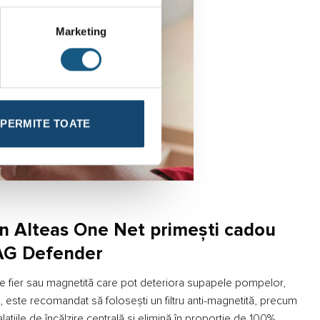
Marketing
PERMITE TOATE
ton Alteas One Net primești cadou
G Defender
de fier sau magnetită care pot deteriora supapele pompelor,
, este recomandat să folosești un filtru anti-magnetită, precum
alațiile de încălzire centrală și elimină în proporție de 100%