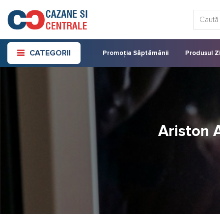
Skip
Caută:
to
content
CATEGORII
Promoția Săptămânii
Produsul Zi
Ariston A