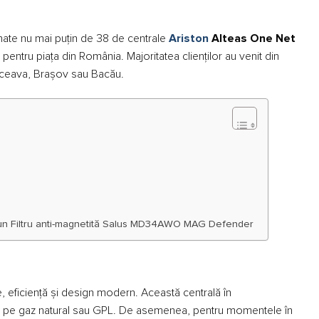
ionate nu mai puțin de 38 de centrale
Ariston
Alteas One Net
ntru piața din România. Majoritatea clienților au venit din
uceava, Brașov sau Bacău.
ou un Filtru anti-magnetită Salus MD34AWO MAG Defender
e, eficiență și design modern. Această centrală în
ă pe gaz natural sau GPL. De asemenea, pentru momentele în