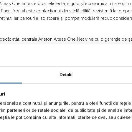
 Alteas One nu este doar eficientă, sigură și economică, ci are și un d
Panul frontal este confecționat din sticlă călită, rezistentă la tempe
ntreținut. Iar panourile izolatoare și pompa modulară reduc conside
 decât atât, centrala Ariston Alteas One Net vine cu o garanție de șa
Detalii
uri
rsonaliza conținutul și anunțurile, pentru a oferi funcții de rețele
im partenerilor de rețele sociale, de publicitate și de analize info
ceștia le pot combina cu alte informații oferite de dvs. sau culese î