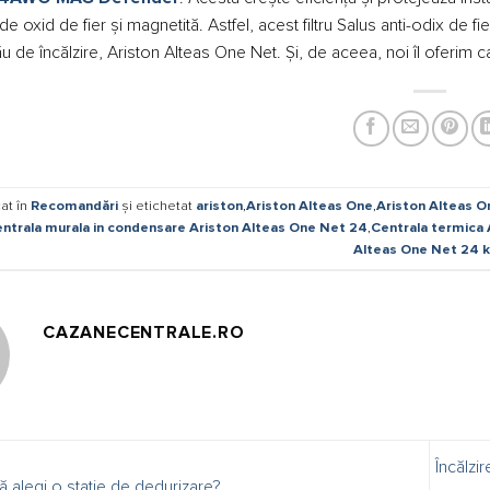
de oxid de fier și magnetită. Astfel, acest filtru Salus anti-odix de 
ău de încălzire, Ariston Alteas One Net. Și, de aceea, noi îl oferim 
at în
Recomandări
și etichetat
ariston
,
Ariston Alteas One
,
Ariston Alteas O
ntrala murala in condensare Ariston Alteas One Net 24
,
Centrala termica 
Alteas One Net 24 
CAZANECENTRALE.RO
Încălzir
alegi o stație de dedurizare?