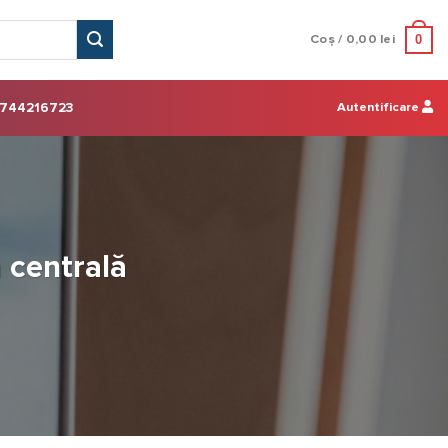
0
Coș /
0,00
lei
Autentificare
744216723
 centrală