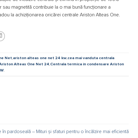
fier sau magnetită contribuie la o mai bună funcționare a
cadou la achiziționarea oricărei centrale Ariston Alteas One.
ne Net
,
ariston alteas one net 24 kw
,
cea mai vanduta centrala
Ariston Alteas One Net 24
,
Centrala termica in condensare Ariston
kW
.
e în pardoseală – Mituri și sfaturi pentru o încălzire mai eficientă