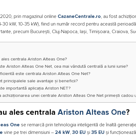
e 2020, prin magazinul online
CazaneCentrale.ro
, au fost achiziţ
-30 kW, 10-35 kW), fiind un număr record pentru această perioadă pe
tante, precum București, Cluj-Napoca, Iași, Timișoara, Craiova, S
 ales centrala Ariston Alteas One?
te Ariston Alteas One Net, cea mai vândută centrală a lunii iunie?
ficientă este centrala Ariston Alteas One Net?
t principalele sale avantaje și beneficii?
te importantă aplicația Ariston NET?
 la achiziționarea unei centrale Ariston Alteas One Net primești cad
au ales centrala
Ariston Alteas One
?
lteas One
se remarcă prin tehnologia inteligentă de înaltă generați
e
vine pe trei dimensiuni –
24 kW
,
30 EU
și
35 EU
și funcționeaz