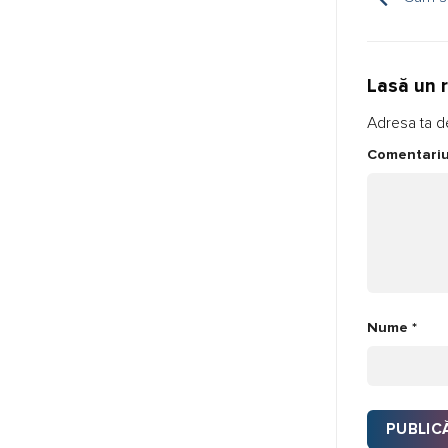
Lasă un 
Adresa ta de
Comentari
Nume
*