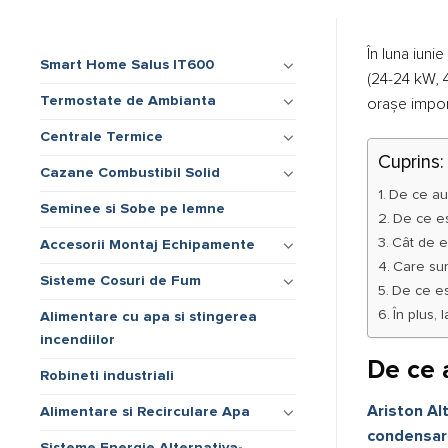
În luna iuni
Smart Home Salus IT600
(24-24 kW, 4
Termostate de Ambianta
orașe impor
Centrale Termice
Cuprins:
Cazane Combustibil Solid
De ce au
Seminee si Sobe pe lemne
De ce es
Cât de e
Accesorii Montaj Echipamente
Care sun
Sisteme Cosuri de Fum
De ce es
În plus,
Alimentare cu apa si stingerea
incendiilor
De ce 
Robineti industriali
Ariston A
Alimentare si Recirculare Apa
condensar
Sisteme Energie Alternativa-