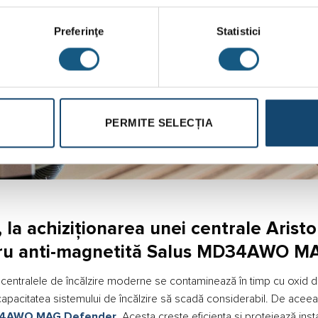
Preferinţe
Statistici
PERMITE SELECȚIA
s, la achiziționarea unei centrale Aris
tru anti-magnetită
Salus MD34AWO MA
 centralele de încălzire moderne se contaminează în timp cu oxid 
 capacitatea sistemului de încălzire să scadă considerabil. De aceea
34AWO MAG Defender
. Acesta crește eficiența și protejează inst