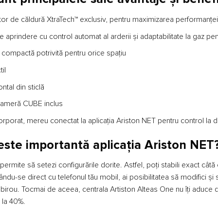
or de căldură XtraTech™ exclusiv, pentru maximizarea performanței 
 aprindere cu control automat al arderii și adaptabilitate la gaz p
 compactă potrivită pentru orice spaţiu
il
ntal din sticlă
cameră CUBE inclus
orporat, mereu conectat la aplicația Ariston NET pentru control la d
este importantă aplicația Ariston NET
i permite să setezi configurările dorite. Astfel, poți stabili exact c
ându-se direct cu telefonul tău mobil, ai posibilitatea să modifici ș
birou. Tocmai de aceea, centrala Artiston Alteas One nu îți aduce do
 la 40%.