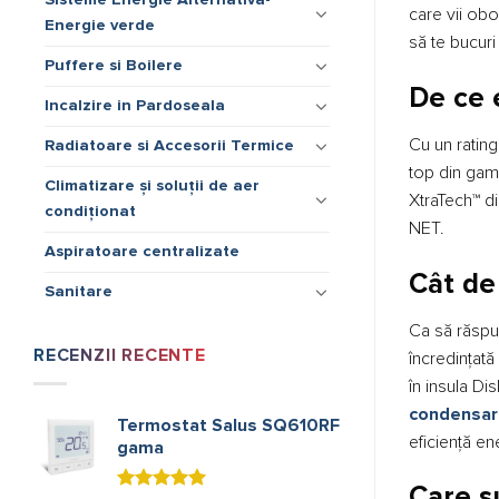
care vii obo
Energie verde
să te bucuri 
Puffere si Boilere
De ce 
Incalzire in Pardoseala
Cu un rating
Radiatoare si Accesorii Termice
top din gam
Climatizare și soluții de aer
XtraTech™ di
condiționat
NET.
Aspiratoare centralizate
Cât de
Sanitare
Ca să răspun
RECENZII RECENTE
încredințată
în insula Di
condensar
Termostat Salus SQ610RF
eficiență en
gama
Care su