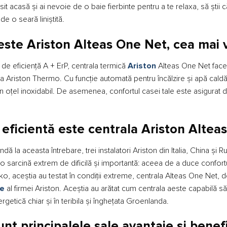
sit acasă și ai nevoie de o baie fierbinte pentru a te relaxa, să știi 
de o seară liniștită.
este Ariston Alteas One Net, cea mai 
 de eficiență A + ErP, centrala termică
Ariston
Alteas One Net face 
a Ariston Thermo. Cu funcție automată pentru încălzire și apă cald
n oțel inoxidabil. De asemenea, confortul casei tale este asigurat de
 eficientă este centrala Ariston Altea
dă la aceasta întrebare, trei instalatori Ariston din Italia, China și
 o sarcină extrem de dificilă și importantă: aceea de a duce confor
sko, aceștia au testat în condiții extreme, centrala Alteas One Net
e
al firmei Ariston. Aceștia au arătat cum centrala aeste capabilă să
ergetică chiar și în teribila și înghețata Groenlanda.
nt principalele sale avantaje și benefi