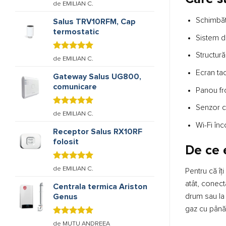
Evaluat la
de EMILIAN C.
5
stele din
5
Schimbăt
Salus TRV10RFM, Cap
termostatic
Sistem de
Structură
Evaluat la
de EMILIAN C.
5
stele din
Ecran tact
5
Gateway Salus UG800,
comunicare
Panou fro
Senzor 
Evaluat la
de EMILIAN C.
5
stele din
Wi-Fi înc
5
Receptor Salus RX10RF
folosit
De ce 
Evaluat la
de EMILIAN C.
Pentru că îț
5
stele din
5
atât, conect
Centrala termica Ariston
drum sau la 
Genus
gaz cu până
Evaluat la
de MUTU ANDREEA