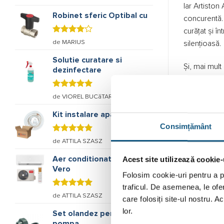
5
stele din
Iar Artiston
5
Robinet sferic Optibal cu
concurentă. 
curățat și î
Evaluat
de MARIUS
silențioasă.
la
4
stele
din 5
Solutie curatare si
Și, mai mult
dezinfectare
Evaluat la
de VIOREL BUCăTARU
5
stele din
5
Kit instalare aparate de
Consimțământ
Evaluat la
de ATTILA SZASZ
5
stele din
5
Aer conditionat Inventor
Acest site utilizează cookie-
Vero
Folosim cookie-uri pentru a pe
traficul. De asemenea, le ofer
Evaluat la
de ATTILA SZASZ
care folosiți site-ul nostru. A
5
stele din
5
lor.
Set olandez pentru
pompa,