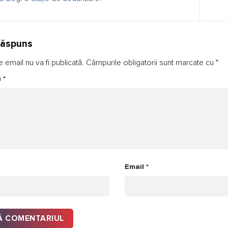
răspuns
 email nu va fi publicată.
Câmpurile obligatorii sunt marcate cu
*
u
*
Email
*