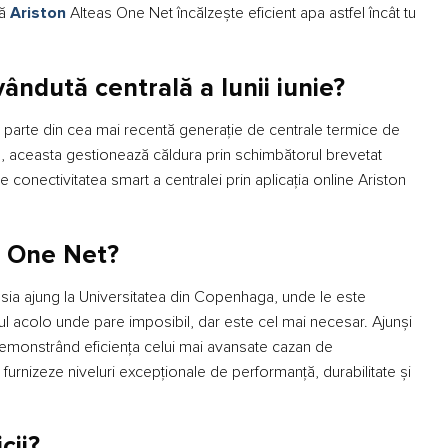
că
Ariston
Alteas One Net încălzește eficient apa astfel încât tu
vâ
ndută centrală
a lunii iunie?
parte din cea mai recentă generație de centrale termice de
ă, aceasta gestionează căldura prin schimbătorul brevetat
 conectivitatea smart a centralei prin aplicația online Ariston
s One Net?
 Rusia ajung la Universitatea din Copenhaga, unde le este
tul acolo unde pare imposibil, dar este cel mai necesar. Ajunși
, demonstrând eficiența celui mai avansate cazan de
 furnizeze niveluri excepționale de performanță, durabilitate și
cii?