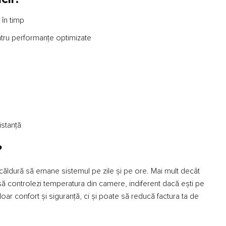
în timp
entru performanțe optimizate
istanţă
?
âtă căldură să emane sistemul pe zile și pe ore. Mai mult decât
i să controlezi temperatura din camere, indiferent dacă ești pe
ar confort și siguranță, ci și poate să reducă factura ta de