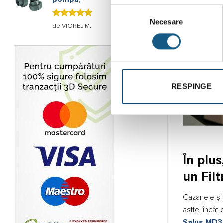
Selecția
Necesare
consimțământului
Evaluat la
de VIOREL M.
5
stele din
5
RESPINGE
În plu
un Fil
Cazanele și
astfel încât
Salus MD