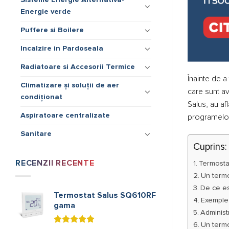
Energie verde
Puffere si Boilere
Incalzire in Pardoseala
Radiatoare si Accesorii Termice
Înainte de a
Climatizare și soluții de aer
care sunt av
condiționat
Salus, au af
Aspiratoare centralizate
programelor 
Sanitare
Cuprins:
RECENZII RECENTE
Termostat
Un termo
De ce es
Termostat Salus SQ610RF
Exemple 
gama
Administ
Un termos