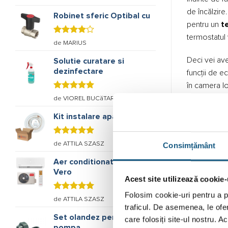
5
stele din
de încălzir
5
Robinet sferic Optibal cu
pentru un
t
termostatul
Evaluat
de MARIUS
la
4
stele
din 5
Deci vei ave
Solutie curatare si
dezinfectare
funcții de e
în camera l
Evaluat la
atingere a e
de VIOREL BUCăTARU
5
stele din
5
Kit instalare aparate de
De ce 
Evaluat la
de ATTILA SZASZ
Poți fi iubi
Consimțământ
5
stele din
confortabil, 
5
Aer conditionat Inventor
Vero
Acest site utilizează cookie-
Aplicație 
control al c
Folosim cookie-uri pentru a pe
Evaluat la
de ATTILA SZASZ
5
stele din
nivel.
traficul. De asemenea, le ofer
5
Set olandez pentru
care folosiți site-ul nostru. A
pompa,