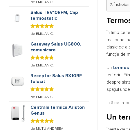
Evaluat la
de EMILIAN C.
Încheiem
5
stele din
5
Salus TRV10RFM, Cap
termostatic
Termos
În timp ce t
Evaluat la
de EMILIAN C.
5
stele din
mai bune inv
5
Gateway Salus UG800,
clasic de a 
comunicare
funcție de m
Evaluat la
de EMILIAN C.
Un
termost
5
stele din
5
teritoriu. F
Receptor Salus RX10RF
folosit
despre siste
spațiul unde
Evaluat la
de EMILIAN C.
5
stele din
Iată ce treb
5
Centrala termica Ariston
Genus
Un ter
Evaluat la
de MUTU ANDREEA
Înainte de f