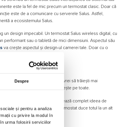
onente este la fel de mic precum un termostat clasic. Doar că
funcție este de a comunicare cu serverele Salus. Astfel,
onentă a ecosistemului Salus.
g un design impecabil. Un termostat Salus wireless digital, cu
ran performant sau o tabletă de mici dimensiuni. Aspectul său
us
va crește aspectul și design-ul camerei tale. Doar cu o
rea sistemului de încălzire.
u adevărat
nței tale sau nu. Dar cu siguranță vrei să trăiești mai
Despre
acest
termostat Salus
le îndeplinește pe toate.
 care în opinia noastră, revoluționează complet ideea de
 aplicația inteligentă din Salus termostat duce totul la un alt
 sociale și pentru a analiza
rmații cu privire la modul în
n urma folosirii serviciilor