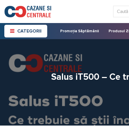
Skip
Caută:
to
content
CATEGORII
Promoția Săptămânii
Produsul Zi
Salus iT500 – Ce tr