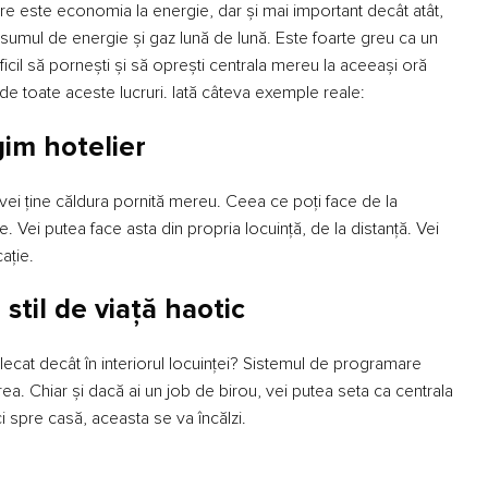
zare este economia la energie, dar și mai important decât atât,
umul de energie și gaz lună de lună. Este foarte greu ca un
ficil să pornești și să oprești centrala mereu la aceeași oră
e toate aceste lucruri. Iată câteva exemple reale:
gim hotelier
ei ține căldura pornită mereu. Ceea ce poți face de la
. Vei putea face asta din propria locuință, de la distanță. Vei
ație.
stil de viață haotic
ecat decât în interiorul locuinței? Sistemul de programare
ea. Chiar și dacă ai un job de birou, vei putea seta ca centrala
i spre casă, aceasta se va încălzi.