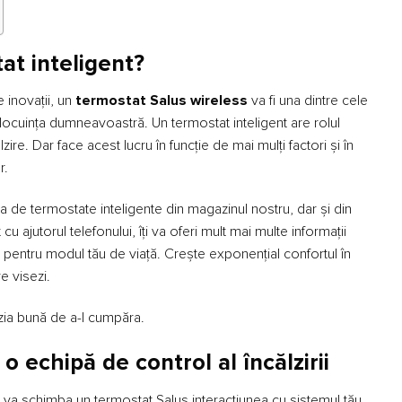
at inteligent?
e inovații, un
termostat Salus wireless
va fi una dintre cele
n locuința dumneavoastră. Un termostat inteligent are rolul
re. Dar face acest lucru în funcție de mai mulți factori și în
r.
de termostate inteligente din magazinul nostru, dar și din
u ajutorul telefonului, îți va oferi mult mai multe informații
 pentru modul tău de viață. Crește exponențial confortul în
e visezi.
izia bună de a-l cumpăra.
 echipă de control al încălzirii
ți va schimba un termostat Salus interacțiunea cu sistemul tău