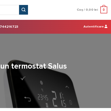
0
Coș /
0,00
lei
Autentificare
744216723
i un termostat Salus