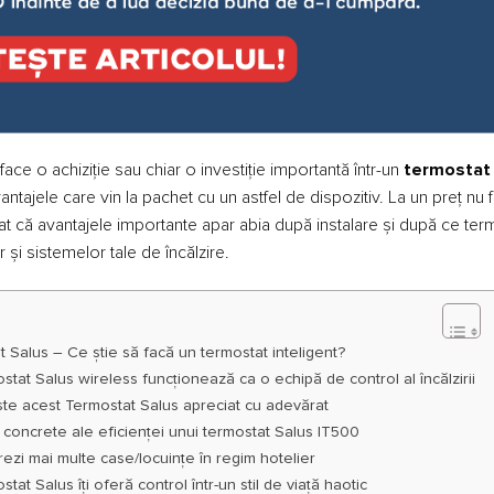
 face o achiziție sau chiar o investiție importantă într-un
termostat
antajele care vin la pachet cu un astfel de dispozitiv. La un preț nu 
lat că avantajele importante apar abia după instalare și după ce term
și sistemelor tale de încălzire.
 Salus – Ce știe să facă un termostat inteligent?
stat Salus wireless funcționează ca o echipă de control al încălzirii
te acest Termostat Salus apreciat cu adevărat
concrete ale eficienței unui termostat Salus IT500
rezi mai multe case/locuințe în regim hotelier
tat Salus îți oferă control într-un stil de viață haotic