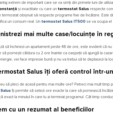
antaj extrem de important care se va simți din primele luni de utili
onstanță
și exactitate cu care un
termostat Salus
respecte cons
de termostat obișnuit să respecte programe fixe de încălzire. Este di
rifica un consum real. Un
termostat Salus IT500
se va ocupa el d
istrezi mai multe case/locuințe în re
ă să închiriezi un apartament peste 48 de ore, este evident că nu v
e să pornești căldura cu 2 ore înainte ca oaspeții să ajungă la cazare
ergie, vei face impresie bună și nu va trebui să te deplasezi la loc
rmostat Salus îți oferă control într-un 
u să pleci de acasă pentru mai multe ore? Petreci mai mult timp pl
 Salus
îți permite să setezi ore exacte la care să pornească încălzir
 exact la minutul în care tu ai terminat programul. Cât timp conduc
em cu un rezumat al beneficiilor