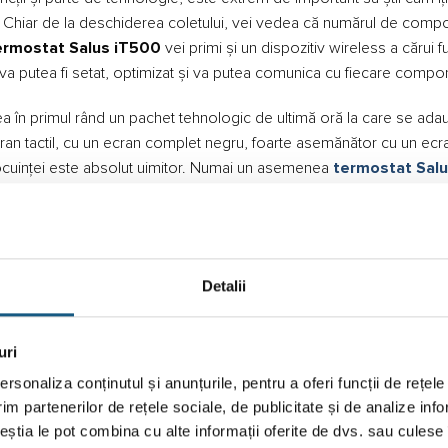
e. Chiar de la deschiderea coletului, vei vedea că numărul de comp
ermostat Salus iT500
vei primi și un dispozitiv wireless a cărui 
 va putea fi setat, optimizat și va putea comunica cu fiecare comp
a în primul rând un pachet tehnologic de ultimă oră la care se adau
cran tactil, cu un ecran complet negru, foarte asemănător cu un ec
ocuinței este absolut uimitor. Numai un asemenea
termostat Sal
cranului, termostatul Salus dezvăluie informații complete despre sta
este acest Termostat Salus apreciat c
tor de tehnologie sau nu. Poți dori un design mai tehnologizat al locui
Detalii
îți dorești să ai cât mai puține griji și repsonsabilități pe umeri, iar 
uri
pentru iOS și Android
este primul avantaj pe care îl menționăm și
entralelor termice. Deși pe termostat poți vedea suficiente informații,
rsonaliza conținutul și anunțurile, pentru a oferi funcții de rețele
im partenerilor de rețele sociale, de publicitate și de analize info
ceștia le pot combina cu alte informații oferite de dvs. sau culese î