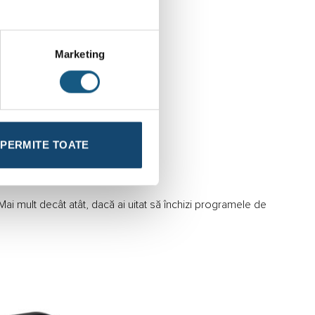
et
 programe de 12 ore la 24 de ore
Marketing
ile
PERMITE TOATE
ie de energie
. Mai mult decât atât, dacă ai uitat să închizi programele de