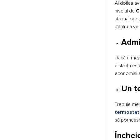
Al doilea av
nivelul de
C
utilizaator 
pentru a ve
Admin
Dacă urmeaz
distanță est
economisi en
Un te
Trebuie mere
termostat
să pornească
Închei