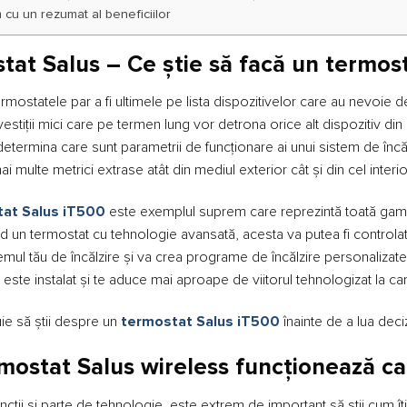
 cu un rezumat al beneficiilor
tat Salus – Ce știe să facă un termost
ermostatele par a fi ultimele pe lista dispozitivelor care au nevoie d
estiții mici care pe termen lung vor detrona orice alt dispozitiv di
determina care sunt parametrii de funcționare ai unui sistem de încălzi
ai multe metrici extrase atât din mediul exterior cât și din cel interio
at Salus iT500
este exemplul suprem care reprezintă toată gama 
iind un termostat cu tehnologie avansată, acesta va putea fi controlat c
mul tău de încălzire și va crea programe de încălzire personalizate
 este instalat și te aduce mai aproape de viitorul tehnologizat la car
uie să știi despre un
termostat Salus iT500
înainte de a lua dec
mostat Salus wireless funcționează ca o
uncții și parte de tehnologie, este extrem de important să știi cum î