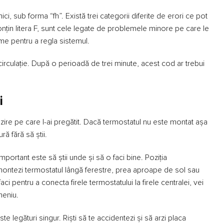
ici, sub forma “fh”. Există trei categorii diferite de erori ce pot
conțin litera F, sunt cele legate de problemele minore pe care le
eme pentru a regla sistemul.
irculație. După o perioadă de trei minute, acest cod ar trebui
i
ire pe care l-ai pregătit. Dacă termostatul nu este montat așa
ră fără să știi.
ortant este să știi unde și să o faci bine. Poziția
ă montezi termostatul lângă ferestre, prea aproape de sol sau
ci pentru a conecta firele termostatului la firele centralei, vei
meniu.
ste legături singur. Riști să te accidentezi și să arzi placa