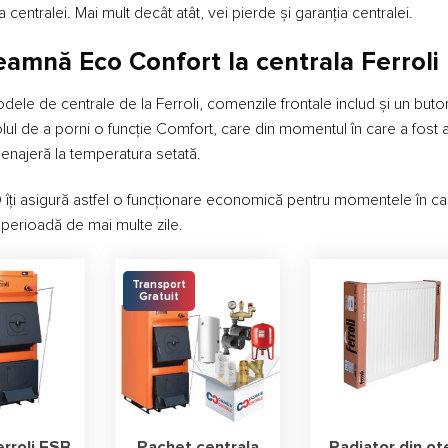
a centralei. Mai mult decât atât, vei pierde și garanția centralei.
eamnă Eco Confort la centrala Ferroli
ele de centrale de la Ferroli, comenzile frontale includ și un buto
lul de a porni o funcție Comfort, care din momentul în care a fost 
enajeră la temperatura setată.
 îți asigură astfel o funcționare economică pentru momentele în c
 perioadă de mai multe zile.
Transport
Gratuit
rroli FSB
Pachet centrala
Radiator din ot