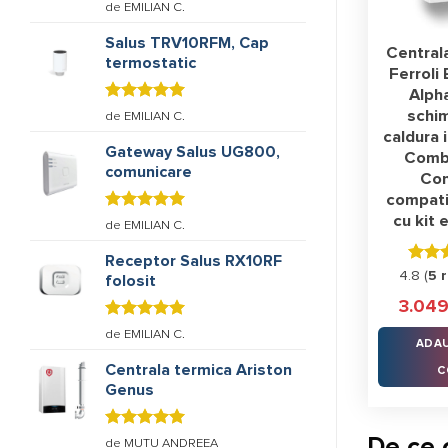
Evaluat la
de EMILIAN C.
5
stele din
5
Salus TRV10RFM, Cap
Central
termostatic
Ferroli 
Alph
Evaluat la
schi
de EMILIAN C.
5
stele din
caldura i
5
Gateway Salus UG800,
Comb
comunicare
Con
compati
cu kit 
Evaluat la
de EMILIAN C.
5
stele din
5
Receptor Salus RX10RF
Evalua
4.8 (
5 
folosit
4.80
s
3.04
din 5
Evaluat la
de EMILIAN C.
ADAU
5
stele din
5
Centrala termica Ariston
C
Genus
Evaluat la
De ce 
de MUTU ANDREEA