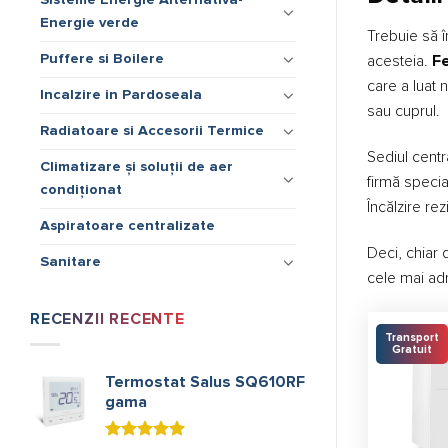
Energie verde
Trebuie să î
Puffere si Boilere
acesteia.
Fe
care a luat 
Incalzire in Pardoseala
sau cuprul.
Radiatoare si Accesorii Termice
Sediul centr
Climatizare și soluții de aer
firmă specia
condiționat
Încălzire rez
Aspiratoare centralizate
Deci, chiar
Sanitare
cele mai adr
RECENZII RECENTE
Transport
Gratuit
Termostat Salus SQ610RF
gama