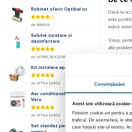
5
stele din
5
Robinet sferic Optibal cu
Dacă nu ai o
este posibil
Evaluat
de MARIUS
indice siste
la
4
stele
din 5
Solutie curatare si
Totuși, pent
dezinfectare
alte problem
o scoți acți
Evaluat la
de VIOREL BUCăTARU
5
stele din
5
Kit instalare aparate de
Presiunea p
De cele mai 
Evaluat la
chiar dacă r
de ATTILA SZASZ
Consimțământ
5
stele din
5
Aer conditionat Inventor
Vero
Acest site utilizează cookie-
Folosim cookie-uri pentru a pe
Evaluat la
de ATTILA SZASZ
5
stele din
traficul. De asemenea, le ofer
5
Set olandez pentru
care folosiți site-ul nostru. A
pompa,