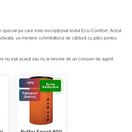
n special pe care este inscripționat textul Eco-Comfort. Acest
activată, va menține schimbătorul de căldură cu plăci pentru
are nu ești acasă sau nu ai nevoie de un consum de agent
-13%
Extra
Extra
Reducere
Reducere
Transport
Gratuit
el
Puffer Ferroli 800