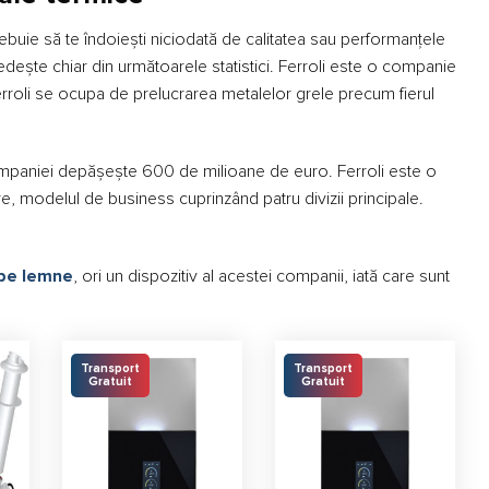
rebuie să te îndoiești niciodată de calitatea sau performanțele
edește chiar din următoarele statistici. Ferroli este o companie
Ferroli se ocupa de prelucrarea metalelor grele precum fierul
 a companiei depășește 600 de milioane de euro. Ferroli este o
are, modelul de business cuprinzând patru divizii principale.
 pe lemne
, ori un dispozitiv al acestei companii, iată care sunt
Transport
Transport
Gratuit
Gratuit