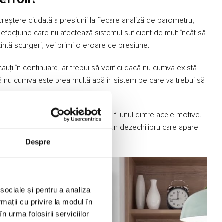
reștere ciudată a presiunii la fiecare analiză de barometru,
 defecțiune care nu afectează sistemul suficient de mult încât să
zintă scurgeri, vei primi o eroare de presiune.
 cauți în continuare, ar trebui să verifici dacă nu cumva există
acă nu cumva este prea multă apă în sistem pe care va trebui să
erea vasului de expansiune poate fi unul dintre acele motive.
 apar destul de rar. Dacă observi un dezechilibru care apare
Despre
 sociale și pentru a analiza
rmații cu privire la modul în
n urma folosirii serviciilor