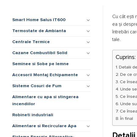
Cu cât ești 
Smart Home Salus IT600
ea și despr
Termostate de Ambianta
întrebări ca
tale.
Centrale Termice
Cazane Combustibil Solid
Cuprins:
Seminee si Sobe pe lemne
Detalii d
De ce cr
Accesorii Montaj Echipamente
Ce însea
Sisteme Cosuri de Fum
Unde se 
Ce însea
Alimentare cu apa si stingerea
Unde sun
incendiilor
Ce însea
Robineti industriali
În final
Alimentare si Recirculare Apa
Detali
Sisteme Energie Alternativa-