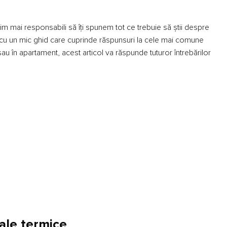
țim mai responsabili să îți spunem tot ce trebuie să știi despre
u cu un mic ghid care cuprinde răspunsuri la cele mai comune
au în apartament, acest articol va răspunde tuturor întrebărilor
rale termice