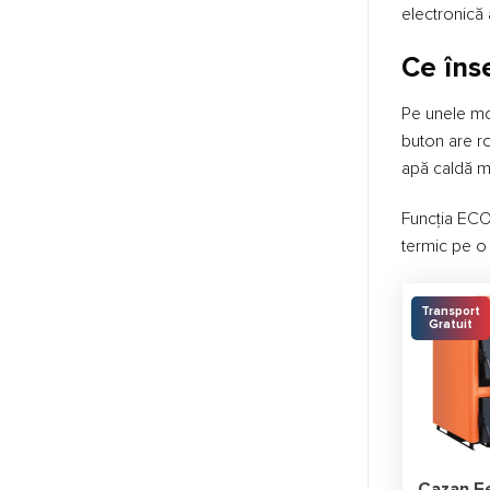
electronică 
Ce îns
Pe unele mod
buton are ro
apă caldă m
Funcția ECO
termic pe o
Transport
Gratuit
Cazan Fe