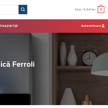
0
Coș /
0,00
lei
Autentificare
744216723
ică Ferroli