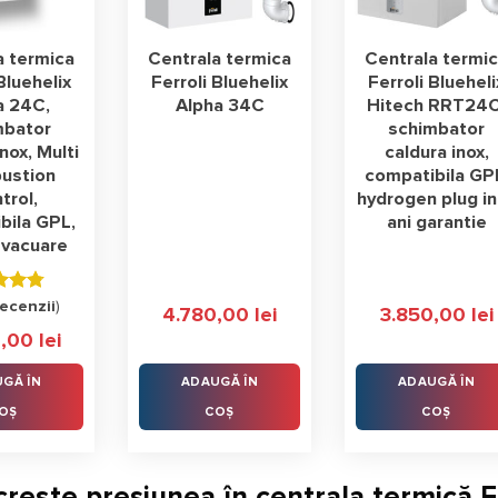
a termica
Centrala termica
Centrala termi
Bluehelix
Ferroli Bluehelix
Ferroli Blueheli
a 24C,
Alpha 34C
Hitech RRT24C
mbator
schimbator
nox, Multi
caldura inox,
ustion
compatibila GP
trol,
hydrogen plug in
bila GPL,
ani garantie
evacuare
t la
recenzii
)
4.780,00
lei
3.850,00
lei
tele
9,00
lei
GĂ ÎN
ADAUGĂ ÎN
ADAUGĂ ÎN
OȘ
COȘ
COȘ
crește presiunea în centrala termică F