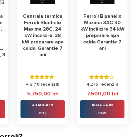
ca
Centrala termica
Ferroli Bluehelix
x
Ferroli Bluehelix
Maxima 34C 30
,
Maxima 28C, 24
kW încălzire 34 kW
kW încălzire, 28
preparare apa
kW preparare apa
calda Garantie 7
L,
calda. Garantie 7
ani
, 3
ani
Evaluat la
Evaluat la
4.8 (
10 recenzii
)
4.2 (
5 recenzii
)
4.80
stele
4.20
stele
5.750,00
lei
7.500,00
lei
din 5
din 5
ADAUGĂ ÎN
ADAUGĂ ÎN
COȘ
COȘ
erroli?