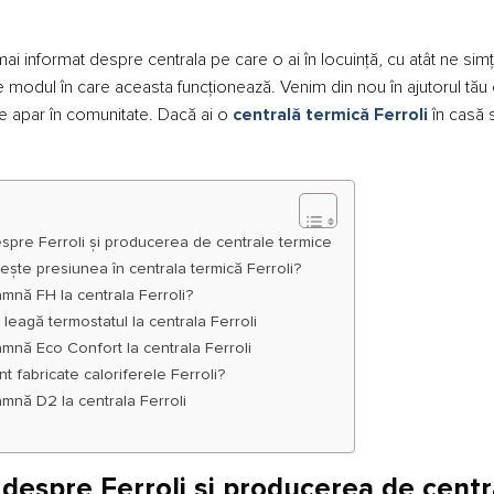
mai informat despre centrala pe care o ai în locuință, cu atât ne sim
e modul în care aceasta funcționează. Venim din nou în ajutorul tă
re apar în comunitate. Dacă ai o
centrală termică Ferroli
în casă s
espre Ferroli și producerea de centrale termice
ește presiunea în centrala termică Ferroli?
mnă FH la centrala Ferroli?
leagă termostatul la centrala Ferroli
mnă Eco Confort la centrala Ferroli
t fabricate caloriferele Ferroli?
mnă D2 la centrala Ferroli
i despre Ferroli și producerea de cent