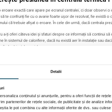
 eroare exactă care apare pe ecranul centralei, ci doar observi o c
 să te confrunți fie cu o avarie foarte ușor de rezolvat, fie există o
mului că trebuie afișat o eroare. În cele din urmă, dacă centrala pre
ru a-ți oferi câteva idei și sfaturi despre ce informații să continui să
e în sistemul de calorifere, dacă nu există aer în instalație sau d
onând robinetul special.
oate apărea și cu anumite
coduri eroare centrală Ferroli
. Sparg
multe ori, problemele de presiune pot fi rezolvate atunci când ele
ezolvi regulat problema, va trebui să apelezi la un specialist.
Detalii
uri
rsonaliza conținutul și anunțurile, pentru a oferi funcții de rețele
im partenerilor de rețele sociale, de publicitate și de analize info
ceștia le pot combina cu alte informații oferite de dvs. sau culese î