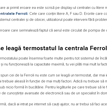
care ai primit eroare ea este scrisă pe display-ul centralei cu litere m
ntralele Ferroli
. Cele care conțin litere A, F sau D. Erorile care 
stemul centralei și de obicei, utilizatorul poate interveni fără probl
eroare care semnalează faptul că aerul este circulat de pompa de c
e leagă termostatul la centrala Ferrol
mostatului poate însemna foarte multe pentru tot sistemul de încălz
și nu funcționează la capacitate maximă, tu vei plăti mai mult la factu
pun cei de la Ferroli nu este cum se leagă un termostat, dar mai imp
i trebuie aleasă în funcție de mai mulți factori. Adică nu trebuie s
sub nicio formă în bucătărie. Pentru legăturile pe care trebuie să le fa
 de cunoștințe avansate de electronică sau de un specialist în do
mă, dacă ai intrat pe internet să cauți ajutor, nu ar trebui să faci ace