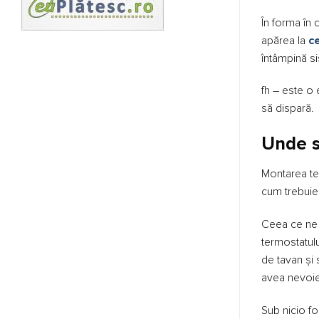
În forma în 
apărea la
ce
întâmpină si
fh – este o 
să dispară.
Unde s
Montarea ter
cum trebuie 
Ceea ce ne s
termostatulu
de tavan și 
avea nevoie
Sub nicio for