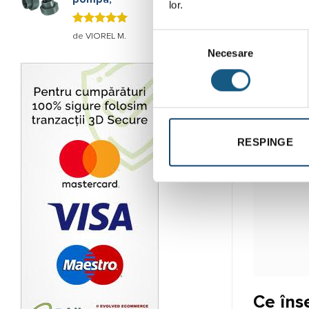
lor.
Evaluat la
Selecția
de VIOREL M.
5
stele din
Necesare
consimțământului
5
RESPINGE
Ce îns