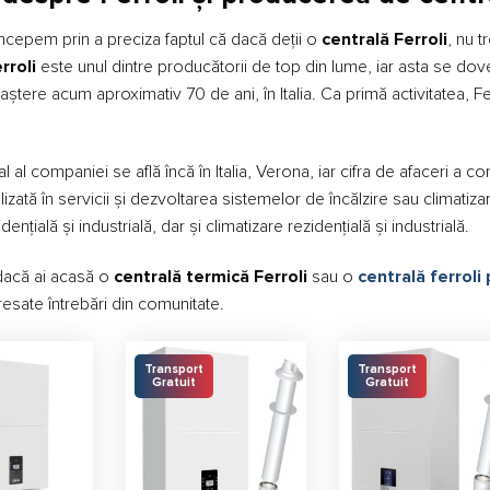
ncepem prin a preciza faptul că dacă deții o
centrală Ferroli
, nu t
rroli
este unul dintre producătorii de top din lume, iar asta se dov
naștere acum aproximativ 70 de ani, în Italia. Ca primă activitatea, 
al al companiei se află încă în Italia, Verona, iar cifra de afaceri
lizată în servicii și dezvoltarea sistemelor de încălzire sau climatiz
idențială și industrială, dar și climatizare rezidențială și industrială.
 dacă ai acasă o
centrală termică Ferroli
sau o
centrală ferroli
esate întrebări din comunitate.
Transport
Transport
Gratuit
Gratuit